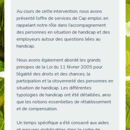
38 vidéos pour comprendre et agir durablement
Publié le 04/05/2026
Au cours de cette intervention, nous avons
présenté l’offre de services de Cap emploi, en
Le taux d’emploi direct dans la fonction publique dépasse 6 % en 2025
rappelant notre rôle dans l’accompagnement
Publié le 04/05/2026
des personnes en situation de handicap et des
L'alternance : un tremplin vers l'emploi aussi pour les personnes en situation de handicap
employeurs autour des questions liées au
Publié le 01/05/2026
handicap.
Témoignage : Le parcours de Marc, 44 ans
Publié le 30/04/2026
Nous avons également abordé les grands
principes de la Loi du 11 février 2005 pour
L’Aménagement Raisonnable : Un Levier pour l’Équité
Publié le 29/04/2026
l’égalité des droits et des chances, la
participation et la citoyenneté des personnes en
Optimiser son CV lorsqu’on est en situation de handicap
situation de handicap. Les différentes
Publié le 29/04/2026
typologies de handicap ont été détaillées, ainsi
28 avril : Agir ensemble pour une culture de prévention au travail
que les notions essentielles de rétablissement
Publié le 27/04/2026
et de compensation.
Mobilisation pour l’alternance et le handicap
Publié le 24/04/2026
Un temps spécifique a été consacré aux aides
et mesures mobilisables dans le cadre de
Handicap moteur et emploi : réussir ses recrutements vidéo