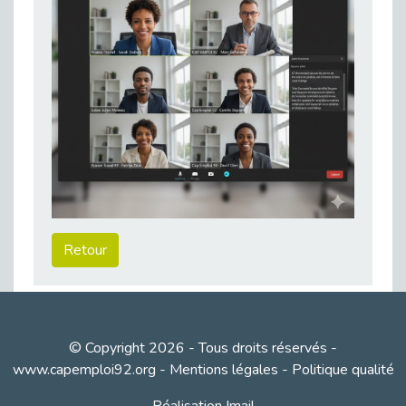
Besoin d’un appui ponctuel expertise handicap ?
Publié le 30/03/2026
Sport2Job Clichy : une édition altoséquanaise avec Cap Emploi 92.
Publié le 30/03/2026
Mieux appréhender les enjeux du handicap singulier en entreprise - vidéo
Publié le 27/03/2026
DOETH 2025: Fin de l'écrêtement
Publié le 24/03/2026
Déclarer son handicap à son employeur : un levier professionnel ?
Publié le 23/03/2026
Retour
Le silence, l’autre face du recrutement : un appel au respect des candidats.
Publié le 23/03/2026
Synergie partenariale pour l'Inclusion Professionnelle chez Orange
Publié le 16/03/2026
© Copyright 2026 - Tous droits réservés -
Cap Emploi : L'accompagnement EXH c’est quoi ?
www.capemploi92.org
-
Mentions légales
-
Politique qualité
Publié le 16/03/2026