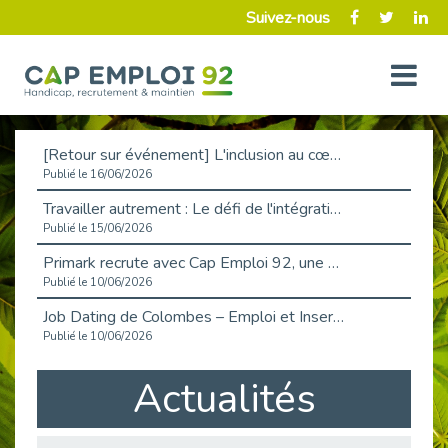
Suivez-nous
[Retour sur événement] L'inclusion au cœur de la Place de l'Emploi à La Défense !
Publié le 16/06/2026
Travailler autrement : Le défi de l'intégration des maladies chroniques en entreprise
Publié le 15/06/2026
Primark recrute avec Cap Emploi 92, une matinée couronnée de succès !
Publié le 10/06/2026
Job Dating de Colombes – Emploi et Insertion
Publié le 10/06/2026
Aborder l'entretien et la situation de handicap en toute confiance
Actualités
Publié le 09/06/2026
Retour sur l’atelier « Optimiser sa recherche d’emploi »
Publié le 02/06/2026