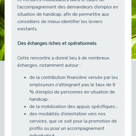
Publié le 23/04/2026
l’accompagnement des demandeurs d’emploi en
situation de handicap, afin de permettre aux
Témoignage : "Le maintien en emploi est un investissement, pas une contrainte."
conseillers de mieux identifier les leviers
Publié le 22/04/2026
existants.
L’équipe de Cap Emploi 92 s’agrandit : Bienvenue à Charmila, Khoudia et Fadila !
Publié le 20/04/2026
Des échanges riches et opérationnels
[RETOUR SUR] Une session de recrutement inclusive réussie à Asnières !
Publié le 20/04/2026
Cette rencontre a donné lieu à de nombreux
échanges, notamment autour :
Emploi et Handicap : Une alliance de style entre Cap Emploi 92 et La Cravate Solidaire
Publié le 20/04/2026
de la contribution financière versée par les
Cap Emploi 92 s'engage pour la santé mentale : La formation PSSM au cœur de l'accompagnement
employeurs n’atteignant pas le taux de 6
Publié le 13/04/2026
% d’emploi de personnes en situation de
Recrutement et Handicap : Et si vous testiez avant de vous engager ?
handicap ;
Publié le 13/04/2026
de la mobilisation des appuis spécifiques ;
des modalités d’orientation vers nos
Journée mondiale de la maladie de Parkinson : Mieux comprendre pour mieux accompagner
services, que ce soit pour la promotion de
Publié le 11/04/2026
profils ou pour un accompagnement
L’alternance pour tous : Cap Emploi 92 et Seine Ouest Entreprise et Emploi mobilisés à Boulogne-Billancourt
individualisé.