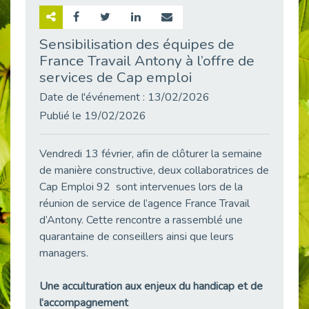
Retour sur la rencontre entre Cap Emploi 92 et Thales (Campus Meudon)
Publié le 02/06/2026
Sensibilisation des équipes de
France Travail Antony à l’offre de
Emploi & Handicap : Hachette Livre et Cap emploi 92 renforcent leur collaboration
Publié le 02/06/2026
services de Cap emploi
Et si le handicap ne définissait plus la carrière ?
Date de l'événement : 13/02/2026
Publié le 30/05/2026
Publié le 19/02/2026
« Confiance en soi et acceptation du handicap » : un levier puissant vers l’emploi
Publié le 22/05/2026
Vendredi 13 février, afin de clôturer la semaine
de manière constructive, deux collaboratrices de
Handicap et emploi : une matinée pour briser les tabous
Publié le 21/05/2026
Cap Emploi 92 sont intervenues lors de la
réunion de service de l’agence France Travail
L’alternance : un levier stratégique pour recruter et inclure durablement
d’Antony. Cette rencontre a rassemblé une
Publié le 18/05/2026
quarantaine de conseillers ainsi que leurs
Fibromyalgie : Quand la douleur invisible s’invite au bureau
managers.
Publié le 12/05/2026
CAP EMPLOI 92 : L’inclusion portée à son sommet, bien au-delà des quotas
Une acculturation aux enjeux du handicap et de
Publié le 12/05/2026
l’accompagnement