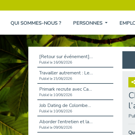
QUI SOMMES-NOUS ?
PERSONNES
EMPL
[Retour sur événement] L'inclusion au cœur de la Place de l'Emploi à La Défense !
Publié le 16/06/2026
Travailler autrement : Le défi de l'intégration des maladies chroniques en entreprise
Publié le 15/06/2026
Primark recrute avec Cap Emploi 92, une matinée couronnée de succès !
C
Publié le 10/06/2026
l
Job Dating de Colombes – Emploi et Insertion
Publié le 10/06/2026
Pu
Aborder l'entretien et la situation de handicap en toute confiance
Publié le 09/06/2026
Qua