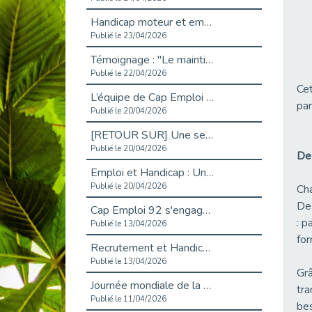
Handicap moteur et emploi : réussir ses recrutements vidéo
Publié le 23/04/2026
Témoignage : "Le maintien en emploi est un investissement, pas une contrainte."
Publié le 22/04/2026
Cet
L’équipe de Cap Emploi 92 s’agrandit : Bienvenue à Charmila, Khoudia et Fadila !
par
Publié le 20/04/2026
[RETOUR SUR] Une session de recrutement inclusive réussie à Asnières !
Publié le 20/04/2026
De 
Emploi et Handicap : Une alliance de style entre Cap Emploi 92 et La Cravate Solidaire
Publié le 20/04/2026
Cha
De
Cap Emploi 92 s'engage pour la santé mentale : La formation PSSM au cœur de l'accompagnement
: p
Publié le 13/04/2026
for
Recrutement et Handicap : Et si vous testiez avant de vous engager ?
Publié le 13/04/2026
Grâ
Journée mondiale de la maladie de Parkinson : Mieux comprendre pour mieux accompagner
tra
Publié le 11/04/2026
bes