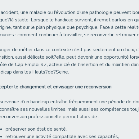
accident, une maladie ou l’évolution d’une pathologie peuvent bou
que?là stable. Lorsque le handicap survient, il remet parfois en q
rigine, tant sur le plan physique que psychique. Face à cette réa
unies : comment continuer à travailler, se reconvertir, retrouver 
nger de métier dans ce contexte n’est pas seulement un choix, c
nsition, aussi délicate soit?elle, peut devenir une opportunité l
rôle de Cap Emploi 92, acteur clé de l’insertion et du maintien da
dicap dans les Hauts?de?Seine.
epter le changement et envisager une reconversion
survenue d’un handicap entraîne fréquemment une période de doute
onnaître ses nouvelles limites, mais aussi ses compétences touj
reconversion professionnelle permet alors de :
préserver son état de santé,
retrouver une activité compatible avec ses capacités,