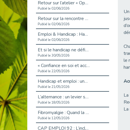
Retour sur l’atelier « Optimiser sa recherche d’emploi »
Publié le 02/06/2026
Un 
Retour sur la rencontre entre Cap Emploi 92 et Thales (Campus Meudon)
jus
Publié le 02/06/2026
d’o
dém
Emploi & Handicap : Hachette Livre et Cap emploi 92 renforcent leur collaboration
Publié le 02/06/2026
Cha
Et si le handicap ne définissait plus la carrière ?
tra
Publié le 30/05/2026
le 
« Confiance en soi et acceptation du handicap » : un levier puissant vers l’emploi
han
Publié le 22/05/2026
Handicap et emploi : une matinée pour briser les tabous
Acc
Publié le 21/05/2026
La 
L’alternance : un levier stratégique pour recruter et inclure durablement
Rec
Publié le 18/05/2026
La 
Fibromyalgie : Quand la douleur invisible s’invite au bureau
Publié le 12/05/2026
CAP EMPLOI 92 : L’inclusion portée à son sommet, bien au-delà des quotas