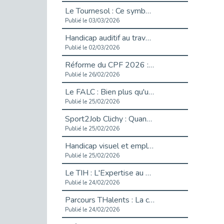
Le Tournesol : Ce symbole discret qui change la vie des personnes en situation de handicap invisible
Publié le 03/03/2026
Handicap auditif au travail : rendre l’invisible accessible
Publié le 02/03/2026
Réforme du CPF 2026 : Ce qui change ce printemps pour vos droits à la formation
Publié le 26/02/2026
Le FALC : Bien plus qu'une écriture, un levier d'inclusion
Publié le 25/02/2026
Sport2Job Clichy : Quand le terrain devient le plus beau des bureaux
Publié le 25/02/2026
Handicap visuel et emploi : lever les obstacles pour révéler les - vidéo
Publié le 25/02/2026
Le TIH : L'Expertise au Service de l'Inclusion
Publié le 24/02/2026
Parcours THalents : La complémentarité au service de l'Emploi.
Publié le 24/02/2026