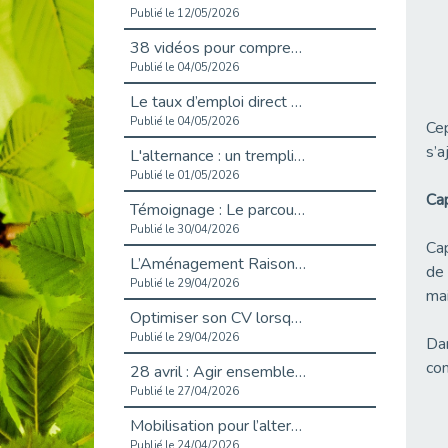
Publié le 12/05/2026
38 vidéos pour comprendre et agir durablement
Publié le 04/05/2026
Le taux d’emploi direct dans la fonction publique dépasse 6 % en 2025
Publié le 04/05/2026
Cep
s’a
L'alternance : un tremplin vers l'emploi aussi pour les personnes en situation de handicap
Publié le 01/05/2026
Ca
Témoignage : Le parcours de Marc, 44 ans
Publié le 30/04/2026
Cap
L’Aménagement Raisonnable : Un Levier pour l’Équité
de 
Publié le 29/04/2026
mai
Optimiser son CV lorsqu’on est en situation de handicap
Publié le 29/04/2026
Dan
co
28 avril : Agir ensemble pour une culture de prévention au travail
Publié le 27/04/2026
Mobilisation pour l’alternance et le handicap
Publié le 24/04/2026