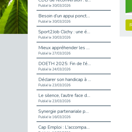
CDD de reconversion : un nouveau contrat pour sécuriser le changement de métier.
Publié le 30/03/2026
Besoin d’un appui ponctuel expertise handicap ?
Publié le 30/03/2026
R
Sport2Job Clichy : une édition altoséquanaise avec Cap Emploi 92.
Publié le 30/03/2026
Mieux appréhender les enjeux du handicap singulier en entreprise - vidéo
Publié le 27/03/2026
DOETH 2025: Fin de l'écrêtement
Publié le 24/03/2026
Déclarer son handicap à son employeur : un levier professionnel ?
Publié le 23/03/2026
Le silence, l’autre face du recrutement : un appel au respect des candidats.
Publié le 23/03/2026
Synergie partenariale pour l'Inclusion Professionnelle chez Orange
Publié le 16/03/2026
Cap Emploi : L'accompagnement EXH c’est quoi ?