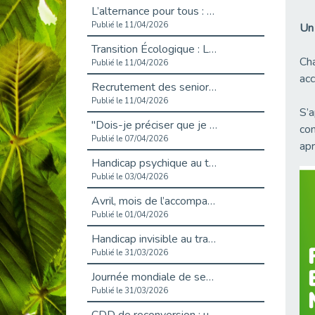
L’alternance pour tous : Cap Emploi 92 et Seine Ouest Entreprise et Emploi mobilisés à Boulogne-Billancourt
Publié le 11/04/2026
Un 
Transition Écologique : Les Cap Emploi 75,92 et 93 s’engagent pour un Numérique Responsable
Cha
Publié le 11/04/2026
acc
Recrutement des seniors : Un levier de transformation pour les ETI franciliennes
Publié le 11/04/2026
S’a
"Dois-je préciser que je suis handicapé sur mon CV?"
con
Publié le 07/04/2026
apr
Handicap psychique au travail : et si nous changions de regard - vidéo
Publié le 03/04/2026
Avril, mois de l’accompagnement dans l’emploi avec Cap emploi.
Publié le 01/04/2026
Handicap invisible au travail : se taire ou parler? - vidéo
Publié le 31/03/2026
Journée mondiale de sensibilisation à l’autisme
Publié le 31/03/2026