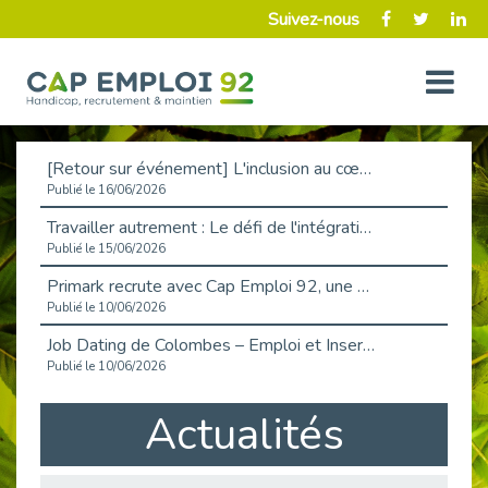
Suivez-nous
[Retour sur événement] L'inclusion au cœur de la Place de l'Emploi à La Défense !
Publié le 16/06/2026
Travailler autrement : Le défi de l'intégration des maladies chroniques en entreprise
Publié le 15/06/2026
Primark recrute avec Cap Emploi 92, une matinée couronnée de succès !
Publié le 10/06/2026
Job Dating de Colombes – Emploi et Insertion
Publié le 10/06/2026
Aborder l'entretien et la situation de handicap en toute confiance
Actualités
Publié le 09/06/2026
Retour sur l’atelier « Optimiser sa recherche d’emploi »
Publié le 02/06/2026