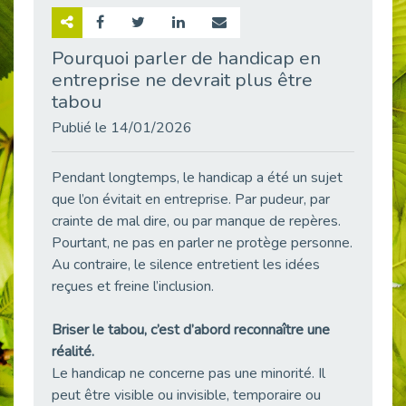
Retour sur la rencontre entre Cap Emploi 92 et Thales (Campus Meudon)
Publié le 02/06/2026
Pourquoi parler de handicap en
entreprise ne devrait plus être
Emploi & Handicap : Hachette Livre et Cap emploi 92 renforcent leur collaboration
Publié le 02/06/2026
tabou
Et si le handicap ne définissait plus la carrière ?
Publié le 14/01/2026
Publié le 30/05/2026
« Confiance en soi et acceptation du handicap » : un levier puissant vers l’emploi
Pendant longtemps, le handicap a été un sujet
Publié le 22/05/2026
que l’on évitait en entreprise. Par pudeur, par
crainte de mal dire, ou par manque de repères.
Handicap et emploi : une matinée pour briser les tabous
Pourtant, ne pas en parler ne protège personne.
Publié le 21/05/2026
Au contraire, le silence entretient les idées
L’alternance : un levier stratégique pour recruter et inclure durablement
reçues et freine l’inclusion.
Publié le 18/05/2026
Fibromyalgie : Quand la douleur invisible s’invite au bureau
Briser le tabou, c’est d’abord reconnaître une
Publié le 12/05/2026
réalité.
CAP EMPLOI 92 : L’inclusion portée à son sommet, bien au-delà des quotas
Le handicap ne concerne pas une minorité. Il
Publié le 12/05/2026
peut être visible ou invisible, temporaire ou