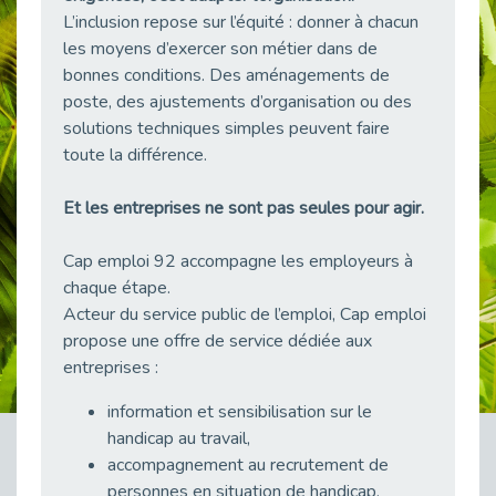
L’inclusion repose sur l’équité : donner à chacun
Publié le 23/04/2026
les moyens d’exercer son métier dans de
Témoignage : "Le maintien en emploi est un investissement, pas une contrainte."
bonnes conditions. Des aménagements de
Publié le 22/04/2026
poste, des ajustements d’organisation ou des
L’équipe de Cap Emploi 92 s’agrandit : Bienvenue à Charmila, Khoudia et Fadila !
solutions techniques simples peuvent faire
Publié le 20/04/2026
toute la différence.
[RETOUR SUR] Une session de recrutement inclusive réussie à Asnières !
Publié le 20/04/2026
Et les entreprises ne sont pas seules pour agir.
Emploi et Handicap : Une alliance de style entre Cap Emploi 92 et La Cravate Solidaire
Cap emploi 92 accompagne les employeurs à
Publié le 20/04/2026
chaque étape.
Cap Emploi 92 s'engage pour la santé mentale : La formation PSSM au cœur de l'accompagnement
Acteur du service public de l’emploi, Cap emploi
Publié le 13/04/2026
propose une offre de service dédiée aux
Recrutement et Handicap : Et si vous testiez avant de vous engager ?
entreprises :
Publié le 13/04/2026
information et sensibilisation sur le
Journée mondiale de la maladie de Parkinson : Mieux comprendre pour mieux accompagner
handicap au travail,
Publié le 11/04/2026
accompagnement au recrutement de
L’alternance pour tous : Cap Emploi 92 et Seine Ouest Entreprise et Emploi mobilisés à Boulogne-Billancourt
personnes en situation de handicap,