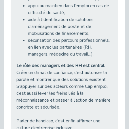
Publié le 11/04/2026
appui au maintien dans l’emploi en cas de
Transition Écologique : Les Cap Emploi 75,92 et 93 s’engagent pour un Numérique Responsable
difficulté de santé,
Publié le 11/04/2026
aide à l’identification de solutions
Recrutement des seniors : Un levier de transformation pour les ETI franciliennes
d’aménagement de poste et de
Publié le 11/04/2026
mobilisations de financements,
sécurisation des parcours professionnels,
"Dois-je préciser que je suis handicapé sur mon CV?"
en lien avec les partenaires (RH,
Publié le 07/04/2026
managers, médecine du travail…).
Handicap psychique au travail : et si nous changions de regard - vidéo
Publié le 03/04/2026
Le rôle des managers et des RH est central.
Créer un climat de confiance, c’est autoriser la
Avril, mois de l’accompagnement dans l’emploi avec Cap emploi.
Publié le 01/04/2026
parole et montrer que des solutions existent.
S’appuyer sur des acteurs comme Cap emploi,
Handicap invisible au travail : se taire ou parler? - vidéo
c’est aussi lever les freins liés à la
Publié le 31/03/2026
méconnaissance et passer à l’action de manière
Journée mondiale de sensibilisation à l’autisme
concrète et sécurisée.
Publié le 31/03/2026
CDD de reconversion : un nouveau contrat pour sécuriser le changement de métier.
Parler de handicap, c’est enfin affirmer une
Publié le 30/03/2026
culture d’entreprise inclusive.