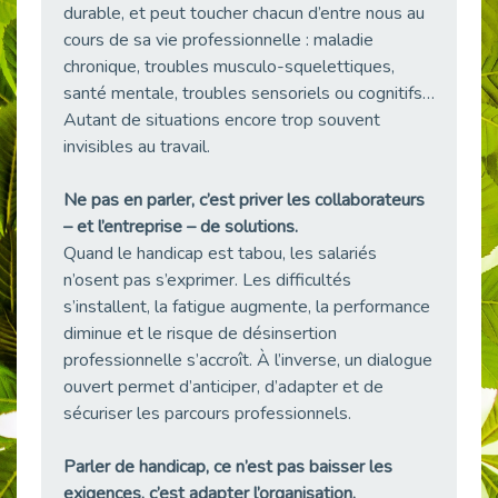
durable, et peut toucher chacun d’entre nous au
38 vidéos pour comprendre et agir durablement
cours de sa vie professionnelle : maladie
Publié le 04/05/2026
chronique, troubles musculo-squelettiques,
Le taux d’emploi direct dans la fonction publique dépasse 6 % en 2025
santé mentale, troubles sensoriels ou cognitifs…
Publié le 04/05/2026
Autant de situations encore trop souvent
L'alternance : un tremplin vers l'emploi aussi pour les personnes en situation de handicap
invisibles au travail.
Publié le 01/05/2026
Témoignage : Le parcours de Marc, 44 ans
Ne pas en parler, c’est priver les collaborateurs
Publié le 30/04/2026
– et l’entreprise – de solutions.
Quand le handicap est tabou, les salariés
L’Aménagement Raisonnable : Un Levier pour l’Équité
n’osent pas s’exprimer. Les difficultés
Publié le 29/04/2026
s’installent, la fatigue augmente, la performance
Optimiser son CV lorsqu’on est en situation de handicap
diminue et le risque de désinsertion
Publié le 29/04/2026
professionnelle s’accroît. À l’inverse, un dialogue
28 avril : Agir ensemble pour une culture de prévention au travail
ouvert permet d’anticiper, d’adapter et de
Publié le 27/04/2026
sécuriser les parcours professionnels.
Mobilisation pour l’alternance et le handicap
Publié le 24/04/2026
Parler de handicap, ce n’est pas baisser les
exigences, c’est adapter l’organisation.
Handicap moteur et emploi : réussir ses recrutements vidéo