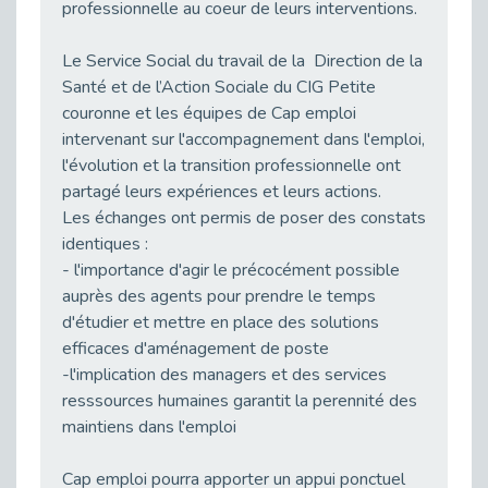
professionnelle au coeur de leurs interventions.
Publié le 23/04/2026
Témoignage : "Le maintien en emploi est un investissement, pas une contrainte."
Le Service Social du travail de la Direction de la
Publié le 22/04/2026
Santé et de l’Action Sociale du CIG Petite
couronne et les équipes de Cap emploi
L’équipe de Cap Emploi 92 s’agrandit : Bienvenue à Charmila, Khoudia et Fadila !
intervenant sur l'accompagnement dans l'emploi,
Publié le 20/04/2026
l'évolution et la transition professionnelle ont
[RETOUR SUR] Une session de recrutement inclusive réussie à Asnières !
partagé leurs expériences et leurs actions.
Publié le 20/04/2026
Les échanges ont permis de poser des constats
Emploi et Handicap : Une alliance de style entre Cap Emploi 92 et La Cravate Solidaire
identiques :
Publié le 20/04/2026
- l'importance d'agir le précocément possible
Cap Emploi 92 s'engage pour la santé mentale : La formation PSSM au cœur de l'accompagnement
auprès des agents pour prendre le temps
Publié le 13/04/2026
d'étudier et mettre en place des solutions
efficaces d'aménagement de poste
Recrutement et Handicap : Et si vous testiez avant de vous engager ?
-l'implication des managers et des services
Publié le 13/04/2026
resssources humaines garantit la perennité des
Journée mondiale de la maladie de Parkinson : Mieux comprendre pour mieux accompagner
maintiens dans l'emploi
Publié le 11/04/2026
L’alternance pour tous : Cap Emploi 92 et Seine Ouest Entreprise et Emploi mobilisés à Boulogne-Billancourt
Cap emploi pourra apporter un appui ponctuel