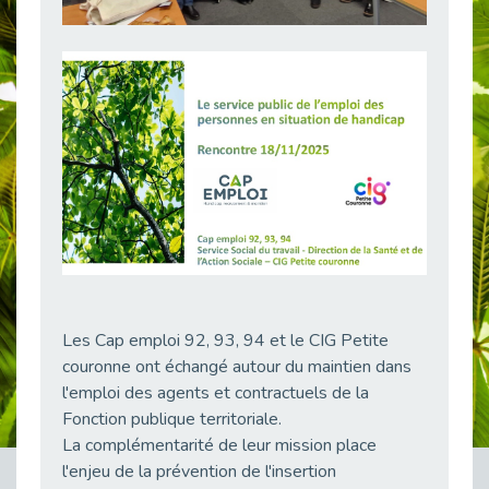
38 vidéos pour comprendre et agir durablement
Publié le 04/05/2026
Le taux d’emploi direct dans la fonction publique dépasse 6 % en 2025
Publié le 04/05/2026
L'alternance : un tremplin vers l'emploi aussi pour les personnes en situation de handicap
Publié le 01/05/2026
Témoignage : Le parcours de Marc, 44 ans
Publié le 30/04/2026
L’Aménagement Raisonnable : Un Levier pour l’Équité
Publié le 29/04/2026
Optimiser son CV lorsqu’on est en situation de handicap
Publié le 29/04/2026
Les Cap emploi 92, 93, 94 et le CIG Petite
couronne ont échangé autour du maintien dans
28 avril : Agir ensemble pour une culture de prévention au travail
l'emploi des agents et contractuels de la
Publié le 27/04/2026
Fonction publique territoriale.
Mobilisation pour l’alternance et le handicap
La complémentarité de leur mission place
Publié le 24/04/2026
l'enjeu de la prévention de l'insertion
Handicap moteur et emploi : réussir ses recrutements vidéo