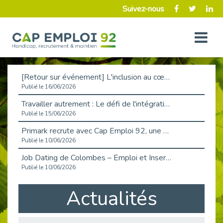
Suivez-nous
[Retour sur événement] L'inclusion au cœur de la Place de l'Emploi à La Défense !
Publié le 16/06/2026
Travailler autrement : Le défi de l'intégration des maladies chroniques en entreprise
Publié le 15/06/2026
Primark recrute avec Cap Emploi 92, une matinée couronnée de succès !
Publié le 10/06/2026
Job Dating de Colombes – Emploi et Insertion
Publié le 10/06/2026
Aborder l'entretien et la situation de handicap en toute confiance
Actualités
Publié le 09/06/2026
Retour sur l’atelier « Optimiser sa recherche d’emploi »
Publié le 02/06/2026