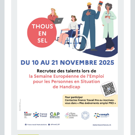
Publié le 11/04/2026
Transition Écologique : Les Cap Emploi 75,92 et 93 s’engagent pour un Numérique Responsable
Publié le 11/04/2026
Recrutement des seniors : Un levier de transformation pour les ETI franciliennes
Publié le 11/04/2026
"Dois-je préciser que je suis handicapé sur mon CV?"
Publié le 07/04/2026
Handicap psychique au travail : et si nous changions de regard - vidéo
Publié le 03/04/2026
Avril, mois de l’accompagnement dans l’emploi avec Cap emploi.
Publié le 01/04/2026
Handicap invisible au travail : se taire ou parler? - vidéo
Publié le 31/03/2026
Journée mondiale de sensibilisation à l’autisme
Publié le 31/03/2026
CDD de reconversion : un nouveau contrat pour sécuriser le changement de métier.
Publié le 30/03/2026