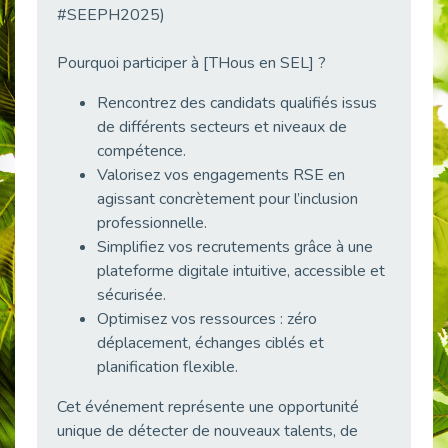
#SEEPH2025)
38 vidéos pour comprendre et agir durablement
Publié le 04/05/2026
Pourquoi participer à [THous en SEL] ?
Le taux d’emploi direct dans la fonction publique dépasse 6 % en 2025
Publié le 04/05/2026
Rencontrez des candidats qualifiés issus
L'alternance : un tremplin vers l'emploi aussi pour les personnes en situation de handicap
de différents secteurs et niveaux de
Publié le 01/05/2026
compétence.
Valorisez vos engagements RSE en
Témoignage : Le parcours de Marc, 44 ans
agissant concrètement pour l’inclusion
Publié le 30/04/2026
professionnelle.
L’Aménagement Raisonnable : Un Levier pour l’Équité
Simplifiez vos recrutements grâce à une
Publié le 29/04/2026
plateforme digitale intuitive, accessible et
Optimiser son CV lorsqu’on est en situation de handicap
sécurisée.
Publié le 29/04/2026
Optimisez vos ressources : zéro
28 avril : Agir ensemble pour une culture de prévention au travail
déplacement, échanges ciblés et
Publié le 27/04/2026
planification flexible.
Mobilisation pour l’alternance et le handicap
Cet événement représente une opportunité
Publié le 24/04/2026
unique de détecter de nouveaux talents, de
Handicap moteur et emploi : réussir ses recrutements vidéo