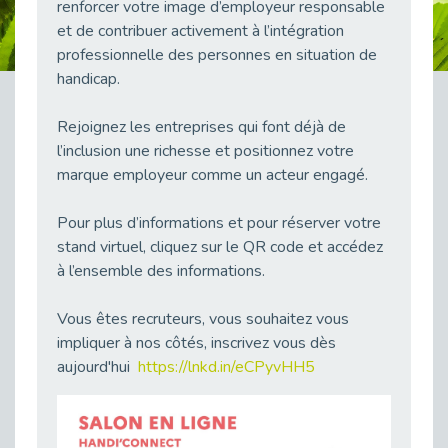
renforcer votre image d’employeur responsable
Publié le 23/04/2026
et de contribuer activement à l’intégration
Témoignage : "Le maintien en emploi est un investissement, pas une contrainte."
professionnelle des personnes en situation de
Publié le 22/04/2026
handicap.
L’équipe de Cap Emploi 92 s’agrandit : Bienvenue à Charmila, Khoudia et Fadila !
Rejoignez les entreprises qui font déjà de
Publié le 20/04/2026
l’inclusion une richesse et positionnez votre
[RETOUR SUR] Une session de recrutement inclusive réussie à Asnières !
marque employeur comme un acteur engagé.
Publié le 20/04/2026
Emploi et Handicap : Une alliance de style entre Cap Emploi 92 et La Cravate Solidaire
Pour plus d’informations et pour réserver votre
Publié le 20/04/2026
stand virtuel, cliquez sur le QR code et accédez
Cap Emploi 92 s'engage pour la santé mentale : La formation PSSM au cœur de l'accompagnement
à l’ensemble des informations.
Publié le 13/04/2026
Vous êtes recruteurs, vous souhaitez vous
Recrutement et Handicap : Et si vous testiez avant de vous engager ?
impliquer à nos côtés, inscrivez vous dès
Publié le 13/04/2026
aujourd'hui
https://lnkd.in/eCPyvHH5
Journée mondiale de la maladie de Parkinson : Mieux comprendre pour mieux accompagner
Publié le 11/04/2026
L’alternance pour tous : Cap Emploi 92 et Seine Ouest Entreprise et Emploi mobilisés à Boulogne-Billancourt