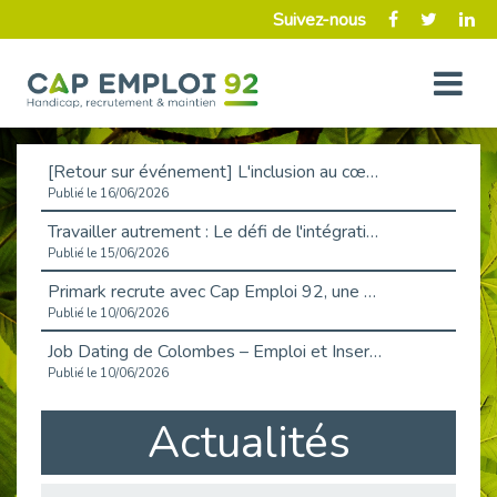
Suivez-nous
[Retour sur événement] L'inclusion au cœur de la Place de l'Emploi à La Défense !
Publié le 16/06/2026
Travailler autrement : Le défi de l'intégration des maladies chroniques en entreprise
Publié le 15/06/2026
Primark recrute avec Cap Emploi 92, une matinée couronnée de succès !
Publié le 10/06/2026
Job Dating de Colombes – Emploi et Insertion
Publié le 10/06/2026
Aborder l'entretien et la situation de handicap en toute confiance
Actualités
Publié le 09/06/2026
Retour sur l’atelier « Optimiser sa recherche d’emploi »
Publié le 02/06/2026