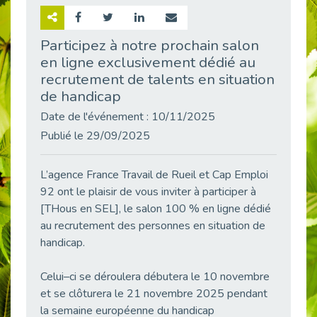
Retour sur la rencontre entre Cap Emploi 92 et Thales (Campus Meudon)
Publié le 02/06/2026
Participez à notre prochain salon
en ligne exclusivement dédié au
Emploi & Handicap : Hachette Livre et Cap emploi 92 renforcent leur collaboration
Publié le 02/06/2026
recrutement de talents en situation
de handicap
Et si le handicap ne définissait plus la carrière ?
Publié le 30/05/2026
Date de l'événement : 10/11/2025
Publié le 29/09/2025
« Confiance en soi et acceptation du handicap » : un levier puissant vers l’emploi
Publié le 22/05/2026
L’agence France Travail de Rueil et Cap Emploi
Handicap et emploi : une matinée pour briser les tabous
Publié le 21/05/2026
92 ont le plaisir de vous inviter à participer à
[THous en SEL], le salon 100 % en ligne dédié
L’alternance : un levier stratégique pour recruter et inclure durablement
au recrutement des personnes en situation de
Publié le 18/05/2026
handicap.
Fibromyalgie : Quand la douleur invisible s’invite au bureau
Publié le 12/05/2026
Celui–ci se déroulera débutera le 10 novembre
CAP EMPLOI 92 : L’inclusion portée à son sommet, bien au-delà des quotas
et se clôturera le 21 novembre 2025 pendant
Publié le 12/05/2026
la semaine européenne du handicap