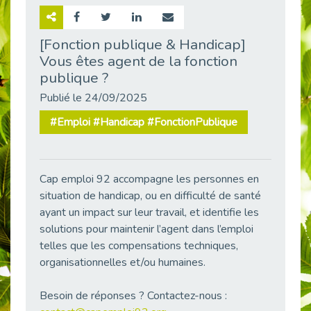
Retour sur la rencontre entre Cap Emploi 92 et Thales (Campus Meudon)
Publié le 02/06/2026
[Fonction publique & Handicap]
Vous êtes agent de la fonction
Emploi & Handicap : Hachette Livre et Cap emploi 92 renforcent leur collaboration
Publié le 02/06/2026
publique ?
Et si le handicap ne définissait plus la carrière ?
Publié le 24/09/2025
Publié le 30/05/2026
#Emploi #Handicap #FonctionPublique
« Confiance en soi et acceptation du handicap » : un levier puissant vers l’emploi
Publié le 22/05/2026
Handicap et emploi : une matinée pour briser les tabous
Cap emploi 92 accompagne les personnes en
Publié le 21/05/2026
situation de handicap, ou en difficulté de santé
L’alternance : un levier stratégique pour recruter et inclure durablement
ayant un impact sur leur travail, et identifie les
Publié le 18/05/2026
solutions pour maintenir l’agent dans l’emploi
telles que les compensations techniques,
Fibromyalgie : Quand la douleur invisible s’invite au bureau
Publié le 12/05/2026
organisationnelles et/ou humaines.
CAP EMPLOI 92 : L’inclusion portée à son sommet, bien au-delà des quotas
Besoin de réponses ? Contactez-nous :
Publié le 12/05/2026