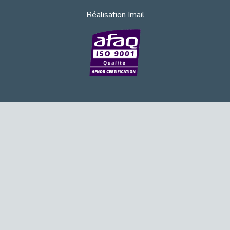
Publié le 11/04/2026
Réalisation Imail
Transition Écologique : Les Cap Emploi 75,92 et 93 s’engagent pour un Numérique Responsable
Publié le 11/04/2026
Recrutement des seniors : Un levier de transformation pour les ETI franciliennes
Publié le 11/04/2026
"Dois-je préciser que je suis handicapé sur mon CV?"
Publié le 07/04/2026
Handicap psychique au travail : et si nous changions de regard - vidéo
Publié le 03/04/2026
Avril, mois de l’accompagnement dans l’emploi avec Cap emploi.
Publié le 01/04/2026
Handicap invisible au travail : se taire ou parler? - vidéo
Publié le 31/03/2026
Journée mondiale de sensibilisation à l’autisme
Publié le 31/03/2026
CDD de reconversion : un nouveau contrat pour sécuriser le changement de métier.
Publié le 30/03/2026