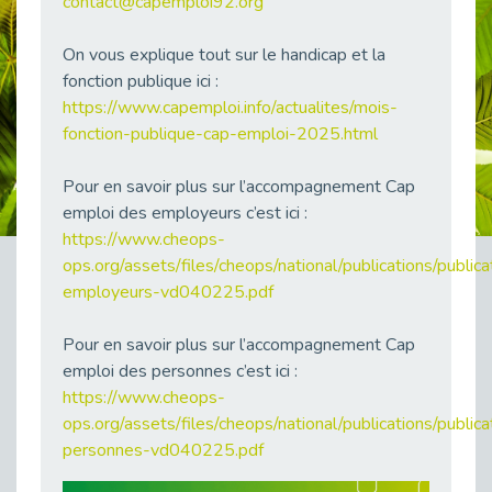
contact@capemploi92.org
38 vidéos pour comprendre et agir durablement
Publié le 04/05/2026
On vous explique tout sur le handicap et la
Le taux d’emploi direct dans la fonction publique dépasse 6 % en 2025
fonction publique ici :
Publié le 04/05/2026
https://www.capemploi.info/actualites/mois-
fonction-publique-cap-emploi-2025.html
L'alternance : un tremplin vers l'emploi aussi pour les personnes en situation de handicap
Publié le 01/05/2026
Pour en savoir plus sur l’accompagnement Cap
Témoignage : Le parcours de Marc, 44 ans
emploi des employeurs c’est ici :
Publié le 30/04/2026
https://www.cheops-
L’Aménagement Raisonnable : Un Levier pour l’Équité
ops.org/assets/files/cheops/national/publications/pub
Publié le 29/04/2026
employeurs-vd040225.pdf
Optimiser son CV lorsqu’on est en situation de handicap
Publié le 29/04/2026
Pour en savoir plus sur l’accompagnement Cap
emploi des personnes c’est ici :
28 avril : Agir ensemble pour une culture de prévention au travail
Publié le 27/04/2026
https://www.cheops-
ops.org/assets/files/cheops/national/publications/pub
Mobilisation pour l’alternance et le handicap
personnes-vd040225.pdf
Publié le 24/04/2026
Handicap moteur et emploi : réussir ses recrutements vidéo