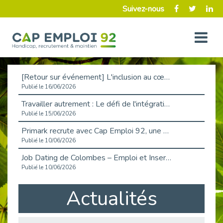
Suivez-nous
[Retour sur événement] L'inclusion au cœur de la Place de l'Emploi à La Défense !
Publié le 16/06/2026
Travailler autrement : Le défi de l'intégration des maladies chroniques en entreprise
Publié le 15/06/2026
Primark recrute avec Cap Emploi 92, une matinée couronnée de succès !
Publié le 10/06/2026
Job Dating de Colombes – Emploi et Insertion
Publié le 10/06/2026
Aborder l'entretien et la situation de handicap en toute confiance
Actualités
Publié le 09/06/2026
Retour sur l’atelier « Optimiser sa recherche d’emploi »
Publié le 02/06/2026