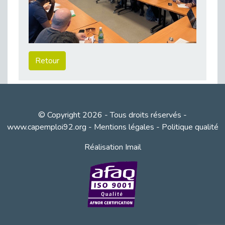
Publié le 23/04/2026
Témoignage : "Le maintien en emploi est un investissement, pas une contrainte."
Publié le 22/04/2026
L’équipe de Cap Emploi 92 s’agrandit : Bienvenue à Charmila, Khoudia et Fadila !
Retour
Publié le 20/04/2026
[RETOUR SUR] Une session de recrutement inclusive réussie à Asnières !
Publié le 20/04/2026
Emploi et Handicap : Une alliance de style entre Cap Emploi 92 et La Cravate Solidaire
© Copyright 2026 - Tous droits réservés -
Publié le 20/04/2026
www.capemploi92.org
-
Mentions légales
-
Politique qualité
Cap Emploi 92 s'engage pour la santé mentale : La formation PSSM au cœur de l'accompagnement
Publié le 13/04/2026
Réalisation Imail
Recrutement et Handicap : Et si vous testiez avant de vous engager ?
Publié le 13/04/2026
Journée mondiale de la maladie de Parkinson : Mieux comprendre pour mieux accompagner
Publié le 11/04/2026
L’alternance pour tous : Cap Emploi 92 et Seine Ouest Entreprise et Emploi mobilisés à Boulogne-Billancourt