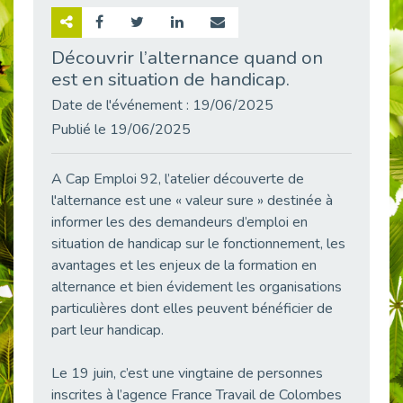
Retour sur la rencontre entre Cap Emploi 92 et Thales (Campus Meudon)
Publié le 02/06/2026
Découvrir l’alternance quand on
est en situation de handicap.
Emploi & Handicap : Hachette Livre et Cap emploi 92 renforcent leur collaboration
Publié le 02/06/2026
Date de l'événement : 19/06/2025
Et si le handicap ne définissait plus la carrière ?
Publié le 19/06/2025
Publié le 30/05/2026
« Confiance en soi et acceptation du handicap » : un levier puissant vers l’emploi
A Cap Emploi 92, l’atelier découverte de
Publié le 22/05/2026
l'alternance est une « valeur sure » destinée à
informer les des demandeurs d’emploi en
Handicap et emploi : une matinée pour briser les tabous
Publié le 21/05/2026
situation de handicap sur le fonctionnement, les
avantages et les enjeux de la formation en
L’alternance : un levier stratégique pour recruter et inclure durablement
alternance et bien évidement les organisations
Publié le 18/05/2026
particulières dont elles peuvent bénéficier de
Fibromyalgie : Quand la douleur invisible s’invite au bureau
part leur handicap.
Publié le 12/05/2026
CAP EMPLOI 92 : L’inclusion portée à son sommet, bien au-delà des quotas
Le 19 juin, c’est une vingtaine de personnes
Publié le 12/05/2026
inscrites à l’agence France Travail de Colombes