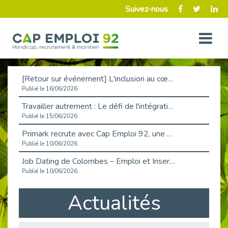
Suivez-nous
[Retour sur événement] L'inclusion au cœur de la Place de l'Emploi à La Défense !
Publié le 16/06/2026
Travailler autrement : Le défi de l'intégration des maladies chroniques en entreprise
Publié le 15/06/2026
Primark recrute avec Cap Emploi 92, une matinée couronnée de succès !
Publié le 10/06/2026
Job Dating de Colombes – Emploi et Insertion
Publié le 10/06/2026
Aborder l'entretien et la situation de handicap en toute confiance
Actualités
Publié le 09/06/2026
Retour sur l’atelier « Optimiser sa recherche d’emploi »
Publié le 02/06/2026