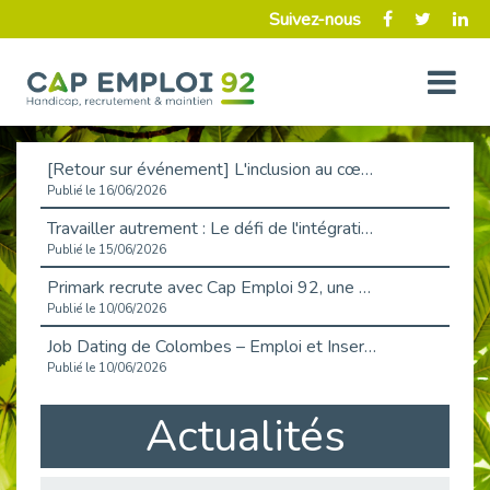
Suivez-nous
[Retour sur événement] L'inclusion au cœur de la Place de l'Emploi à La Défense !
Publié le 16/06/2026
Travailler autrement : Le défi de l'intégration des maladies chroniques en entreprise
Publié le 15/06/2026
Primark recrute avec Cap Emploi 92, une matinée couronnée de succès !
Publié le 10/06/2026
Job Dating de Colombes – Emploi et Insertion
Publié le 10/06/2026
Aborder l'entretien et la situation de handicap en toute confiance
Actualités
Publié le 09/06/2026
Retour sur l’atelier « Optimiser sa recherche d’emploi »
Publié le 02/06/2026