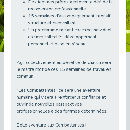
Des femmes prêtes à relever le défi de la
38 vidéos pour comprendre et agir durablement
reconversion professionnelle
Publié le 04/05/2026
15 semaines d’accompagnement intensif,
Le taux d’emploi direct dans la fonction publique dépasse 6 % en 2025
structuré et bienveillant
Publié le 04/05/2026
Un programme mêlant coaching individuel,
L'alternance : un tremplin vers l'emploi aussi pour les personnes en situation de handicap
ateliers collectifs, développement
Publié le 01/05/2026
personnel et mise en réseau
Témoignage : Le parcours de Marc, 44 ans
Publié le 30/04/2026
Agir collectivement au bénéfice de chacun sera
L’Aménagement Raisonnable : Un Levier pour l’Équité
le maitre mot de ces 15 semaines de travail en
Publié le 29/04/2026
commun.
Optimiser son CV lorsqu’on est en situation de handicap
Publié le 29/04/2026
"Les Combattantes" ce sera une aventure
humaine qui visera à renforcer la confiance et
28 avril : Agir ensemble pour une culture de prévention au travail
ouvrir de nouvelles perspectives
Publié le 27/04/2026
professionnelles à des femmes déterminées.
Mobilisation pour l’alternance et le handicap
Publié le 24/04/2026
Belle aventure aux Combattantes !
Handicap moteur et emploi : réussir ses recrutements vidéo