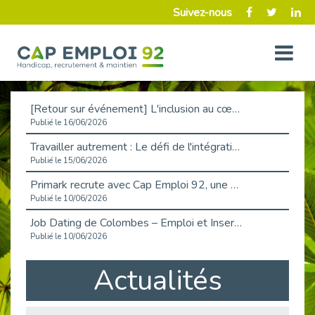
Suivez-nous
[Retour sur événement] L'inclusion au cœur de la Place de l'Emploi à La Défense !
Publié le 16/06/2026
Travailler autrement : Le défi de l'intégration des maladies chroniques en entreprise
Publié le 15/06/2026
Primark recrute avec Cap Emploi 92, une matinée couronnée de succès !
Publié le 10/06/2026
Job Dating de Colombes – Emploi et Insertion
Publié le 10/06/2026
Aborder l'entretien et la situation de handicap en toute confiance
Actualités
Publié le 09/06/2026
Retour sur l’atelier « Optimiser sa recherche d’emploi »
Publié le 02/06/2026