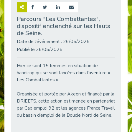
Retour sur la rencontre entre Cap Emploi 92 et Thales (Campus Meudon)
Publié le 02/06/2026
Parcours "Les Combattantes",
dispositif enclenché sur les Hauts
Emploi & Handicap : Hachette Livre et Cap emploi 92 renforcent leur collaboration
Publié le 02/06/2026
de Seine.
Et si le handicap ne définissait plus la carrière ?
Date de l'événement : 26/05/2025
Publié le 30/05/2026
Publié le 26/05/2025
« Confiance en soi et acceptation du handicap » : un levier puissant vers l’emploi
Publié le 22/05/2026
Hier ce sont 15 femmes en situation de
handicap qui se sont lancées dans l’aventure «
Handicap et emploi : une matinée pour briser les tabous
Publié le 21/05/2026
Les Combattantes »
L’alternance : un levier stratégique pour recruter et inclure durablement
Organisée et portée par Akeen et financé par la
Publié le 18/05/2026
DRIEETS, cette action est menée en partenariat
Fibromyalgie : Quand la douleur invisible s’invite au bureau
par Cap emploi 92 et les agences France Travail
Publié le 12/05/2026
du bassin d’emploi de la Boucle Nord de Seine.
CAP EMPLOI 92 : L’inclusion portée à son sommet, bien au-delà des quotas
Publié le 12/05/2026