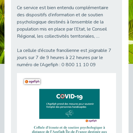
38 vidéos pour comprendre et agir durablement
Ce service est bien entendu complémentaire
Publié le 04/05/2026
des dispositifs d’information et de soutien
Le taux d’emploi direct dans la fonction publique dépasse 6 % en 2025
psychologique destinés à l’ensemble de la
Publié le 04/05/2026
population mis en place par l’Etat, le Conseil
Régional, les collectivités territoriales, …
L'alternance : un tremplin vers l'emploi aussi pour les personnes en situation de handicap
Publié le 01/05/2026
La cellule d’écoute francilienne est joignable 7
Témoignage : Le parcours de Marc, 44 ans
jours sur 7 de 9 heures à 22 heures par le
Publié le 30/04/2026
numéro de l’Agefiph : 0 800 11 10 09
L’Aménagement Raisonnable : Un Levier pour l’Équité
Publié le 29/04/2026
Optimiser son CV lorsqu’on est en situation de handicap
Publié le 29/04/2026
28 avril : Agir ensemble pour une culture de prévention au travail
Publié le 27/04/2026
Mobilisation pour l’alternance et le handicap
Publié le 24/04/2026
Handicap moteur et emploi : réussir ses recrutements vidéo