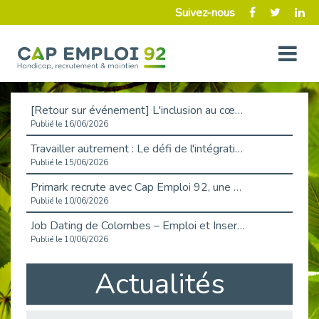
Suivez-nous
[Retour sur événement] L'inclusion au cœur de la Place de l'Emploi à La Défense !
Publié le 16/06/2026
Travailler autrement : Le défi de l'intégration des maladies chroniques en entreprise
Publié le 15/06/2026
Primark recrute avec Cap Emploi 92, une matinée couronnée de succès !
Publié le 10/06/2026
Job Dating de Colombes – Emploi et Insertion
Publié le 10/06/2026
Aborder l'entretien et la situation de handicap en toute confiance
Actualités
Publié le 09/06/2026
Retour sur l’atelier « Optimiser sa recherche d’emploi »
Publié le 02/06/2026