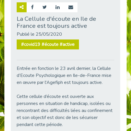
Retour sur la rencontre entre Cap Emploi 92 et Thales (Campus Meudon)
Publié le 02/06/2026
La Cellule d'écoute en Ile de
France est toujours active
Emploi & Handicap : Hachette Livre et Cap emploi 92 renforcent leur collaboration
Publié le 02/06/2026
Publié le 25/05/2020
Et si le handicap ne définissait plus la carrière ?
#covid19 #écoute #active
Publié le 30/05/2026
« Confiance en soi et acceptation du handicap » : un levier puissant vers l’emploi
Publié le 22/05/2026
Entrée en fonction le 23 avril dernier, la Cellule
Handicap et emploi : une matinée pour briser les tabous
d’Ecoute Psychologique en Ile-de-France mise
Publié le 21/05/2026
en œuvre par l'Agefiph est toujours active.
L’alternance : un levier stratégique pour recruter et inclure durablement
Publié le 18/05/2026
Cette cellule d’écoute est ouverte aux
personnes en situation de handicap, isolées ou
Fibromyalgie : Quand la douleur invisible s’invite au bureau
Publié le 12/05/2026
rencontrant des difficultés liées au confinement
et son objectif est donc de les sécuriser
CAP EMPLOI 92 : L’inclusion portée à son sommet, bien au-delà des quotas
pendant cette période.
Publié le 12/05/2026