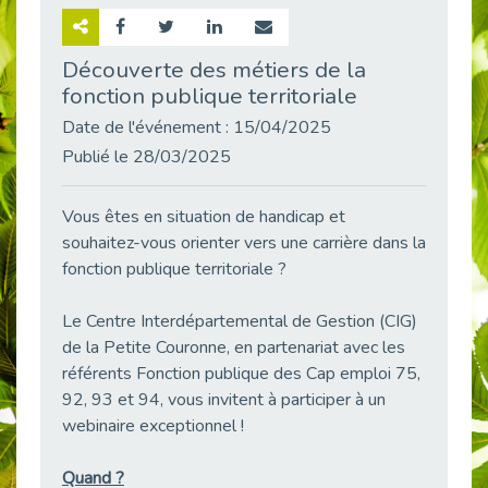
Retour sur la rencontre entre Cap Emploi 92 et Thales (Campus Meudon)
Publié le 02/06/2026
Découverte des métiers de la
fonction publique territoriale
Emploi & Handicap : Hachette Livre et Cap emploi 92 renforcent leur collaboration
Publié le 02/06/2026
Date de l'événement : 15/04/2025
Et si le handicap ne définissait plus la carrière ?
Publié le 28/03/2025
Publié le 30/05/2026
« Confiance en soi et acceptation du handicap » : un levier puissant vers l’emploi
Vous êtes en situation de handicap et
Publié le 22/05/2026
souhaitez-vous orienter vers une carrière dans la
fonction publique territoriale ?
Handicap et emploi : une matinée pour briser les tabous
Publié le 21/05/2026
Le Centre Interdépartemental de Gestion (CIG)
L’alternance : un levier stratégique pour recruter et inclure durablement
de la Petite Couronne, en partenariat avec les
Publié le 18/05/2026
référents Fonction publique des Cap emploi 75,
Fibromyalgie : Quand la douleur invisible s’invite au bureau
92, 93 et 94, vous invitent à participer à un
Publié le 12/05/2026
webinaire exceptionnel !
CAP EMPLOI 92 : L’inclusion portée à son sommet, bien au-delà des quotas
Publié le 12/05/2026
Quand ?