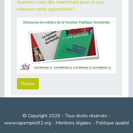
Inscrivez-vous dès maintenant pour ne pas
Publié le 23/04/2026
manquer cette opportunité !
Témoignage : "Le maintien en emploi est un investissement, pas une contrainte."
Publié le 22/04/2026
L’équipe de Cap Emploi 92 s’agrandit : Bienvenue à Charmila, Khoudia et Fadila !
Publié le 20/04/2026
[RETOUR SUR] Une session de recrutement inclusive réussie à Asnières !
Publié le 20/04/2026
Emploi et Handicap : Une alliance de style entre Cap Emploi 92 et La Cravate Solidaire
Publié le 20/04/2026
Cap Emploi 92 s'engage pour la santé mentale : La formation PSSM au cœur de l'accompagnement
Retour
Publié le 13/04/2026
Recrutement et Handicap : Et si vous testiez avant de vous engager ?
Publié le 13/04/2026
Journée mondiale de la maladie de Parkinson : Mieux comprendre pour mieux accompagner
© Copyright 2026 - Tous droits réservés -
Publié le 11/04/2026
www.capemploi92.org
-
Mentions légales
-
Politique qualité
L’alternance pour tous : Cap Emploi 92 et Seine Ouest Entreprise et Emploi mobilisés à Boulogne-Billancourt