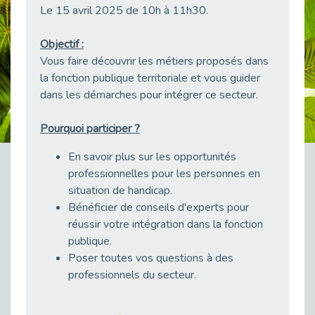
Le 15 avril 2025 de 10h à 11h30.
38 vidéos pour comprendre et agir durablement
Publié le 04/05/2026
Objectif :
Le taux d’emploi direct dans la fonction publique dépasse 6 % en 2025
Vous faire découvrir les métiers proposés dans
Publié le 04/05/2026
la fonction publique territoriale et vous guider
L'alternance : un tremplin vers l'emploi aussi pour les personnes en situation de handicap
dans les démarches pour intégrer ce secteur.
Publié le 01/05/2026
Témoignage : Le parcours de Marc, 44 ans
Pourquoi participer ?
Publié le 30/04/2026
En savoir plus sur les opportunités
L’Aménagement Raisonnable : Un Levier pour l’Équité
professionnelles pour les personnes en
Publié le 29/04/2026
situation de handicap.
Optimiser son CV lorsqu’on est en situation de handicap
Bénéficier de conseils d'experts pour
Publié le 29/04/2026
réussir votre intégration dans la fonction
28 avril : Agir ensemble pour une culture de prévention au travail
publique.
Publié le 27/04/2026
Poser toutes vos questions à des
professionnels du secteur.
Mobilisation pour l’alternance et le handicap
Publié le 24/04/2026
Handicap moteur et emploi : réussir ses recrutements vidéo