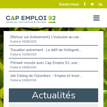
Suivez-nous
[Retour sur événement] L'inclusion au cœur de la Place de l'Emploi à La Défense !
Publié le 16/06/2026
Travailler autrement : Le défi de l'intégration des maladies chroniques en entreprise
Publié le 15/06/2026
Primark recrute avec Cap Emploi 92, une matinée couronnée de succès !
Publié le 10/06/2026
Job Dating de Colombes – Emploi et Insertion
Publié le 10/06/2026
Aborder l'entretien et la situation de handicap en toute confiance
Actualités
Publié le 09/06/2026
Retour sur l’atelier « Optimiser sa recherche d’emploi »
Publié le 02/06/2026