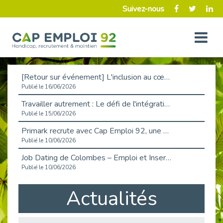
Suivez-nous
[Retour sur événement] L'inclusion au cœur de la Place de l'Emploi à La Défense !
Publié le 16/06/2026
Travailler autrement : Le défi de l'intégration des maladies chroniques en entreprise
Publié le 15/06/2026
Primark recrute avec Cap Emploi 92, une matinée couronnée de succès !
Publié le 10/06/2026
Job Dating de Colombes – Emploi et Insertion
Publié le 10/06/2026
Aborder l'entretien et la situation de handicap en toute confiance
Actualités
Publié le 09/06/2026
Retour sur l’atelier « Optimiser sa recherche d’emploi »
Publié le 02/06/2026