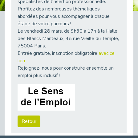
spécialistes de l'insertion professionnelle.
38 vidéos pour comprendre et agir durablement
Profitez des nombreuses thématiques
Publié le 04/05/2026
abordées pour vous accompagner à chaque
Le taux d’emploi direct dans la fonction publique dépasse 6 % en 2025
étape de votre parcours !
Publié le 04/05/2026
Le vendredi 28 mars, de 9h30 à 17h à la Halle
L'alternance : un tremplin vers l'emploi aussi pour les personnes en situation de handicap
des Blancs Manteaux, 48 rue Vieille du Temple,
Publié le 01/05/2026
75004 Paris.
Entrée gratuite, inscription obligatoire
avec ce
Témoignage : Le parcours de Marc, 44 ans
lien
Publié le 30/04/2026
Rejoignez- nous pour construire ensemble un
L’Aménagement Raisonnable : Un Levier pour l’Équité
emploi plus inclusif !
Publié le 29/04/2026
Optimiser son CV lorsqu’on est en situation de handicap
Publié le 29/04/2026
28 avril : Agir ensemble pour une culture de prévention au travail
Publié le 27/04/2026
Mobilisation pour l’alternance et le handicap
Retour
Publié le 24/04/2026
Handicap moteur et emploi : réussir ses recrutements vidéo