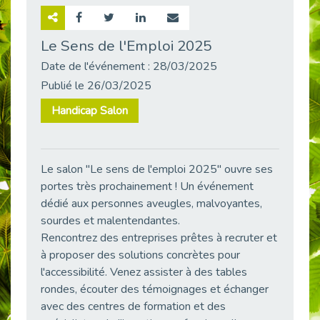
Retour sur la rencontre entre Cap Emploi 92 et Thales (Campus Meudon)
Publié le 02/06/2026
Le Sens de l'Emploi 2025
Emploi & Handicap : Hachette Livre et Cap emploi 92 renforcent leur collaboration
Date de l'événement : 28/03/2025
Publié le 02/06/2026
Publié le 26/03/2025
Et si le handicap ne définissait plus la carrière ?
Handicap Salon
Publié le 30/05/2026
« Confiance en soi et acceptation du handicap » : un levier puissant vers l’emploi
Publié le 22/05/2026
Le salon ''Le sens de l'emploi 2025'' ouvre ses
Handicap et emploi : une matinée pour briser les tabous
portes très prochainement ! Un événement
Publié le 21/05/2026
dédié aux personnes aveugles, malvoyantes,
L’alternance : un levier stratégique pour recruter et inclure durablement
sourdes et malentendantes.
Publié le 18/05/2026
Rencontrez des entreprises prêtes à recruter et
Fibromyalgie : Quand la douleur invisible s’invite au bureau
à proposer des solutions concrètes pour
Publié le 12/05/2026
l'accessibilité. Venez assister à des tables
rondes, écouter des témoignages et échanger
CAP EMPLOI 92 : L’inclusion portée à son sommet, bien au-delà des quotas
avec des centres de formation et des
Publié le 12/05/2026