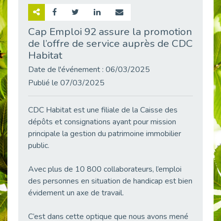
Retour sur la rencontre entre Cap Emploi 92 et Thales (Campus Meudon)
Publié le 02/06/2026
Cap Emploi 92 assure la promotion
de l’offre de service auprès de CDC
Emploi & Handicap : Hachette Livre et Cap emploi 92 renforcent leur collaboration
Publié le 02/06/2026
Habitat
Et si le handicap ne définissait plus la carrière ?
Date de l'événement : 06/03/2025
Publié le 30/05/2026
Publié le 07/03/2025
« Confiance en soi et acceptation du handicap » : un levier puissant vers l’emploi
Publié le 22/05/2026
CDC Habitat est une filiale de la Caisse des
dépôts et consignations ayant pour mission
Handicap et emploi : une matinée pour briser les tabous
Publié le 21/05/2026
principale la gestion du patrimoine immobilier
public.
L’alternance : un levier stratégique pour recruter et inclure durablement
Publié le 18/05/2026
Avec plus de 10 800 collaborateurs, l’emploi
Fibromyalgie : Quand la douleur invisible s’invite au bureau
des personnes en situation de handicap est bien
Publié le 12/05/2026
évidement un axe de travail.
CAP EMPLOI 92 : L’inclusion portée à son sommet, bien au-delà des quotas
Publié le 12/05/2026
C’est dans cette optique que nous avons mené