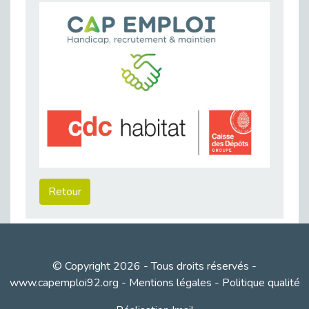
Publié le 23/04/2026
Témoignage : "Le maintien en emploi est un investissement, pas une contrainte."
Publié le 22/04/2026
L’équipe de Cap Emploi 92 s’agrandit : Bienvenue à Charmila, Khoudia et Fadila !
Publié le 20/04/2026
[RETOUR SUR] Une session de recrutement inclusive réussie à Asnières !
Publié le 20/04/2026
Emploi et Handicap : Une alliance de style entre Cap Emploi 92 et La Cravate Solidaire
Publié le 20/04/2026
Cap Emploi 92 s'engage pour la santé mentale : La formation PSSM au cœur de l'accompagnement
Retour
Publié le 13/04/2026
Recrutement et Handicap : Et si vous testiez avant de vous engager ?
Publié le 13/04/2026
Journée mondiale de la maladie de Parkinson : Mieux comprendre pour mieux accompagner
© Copyright 2026 - Tous droits réservés -
Publié le 11/04/2026
www.capemploi92.org
-
Mentions légales
-
Politique qualité
L’alternance pour tous : Cap Emploi 92 et Seine Ouest Entreprise et Emploi mobilisés à Boulogne-Billancourt