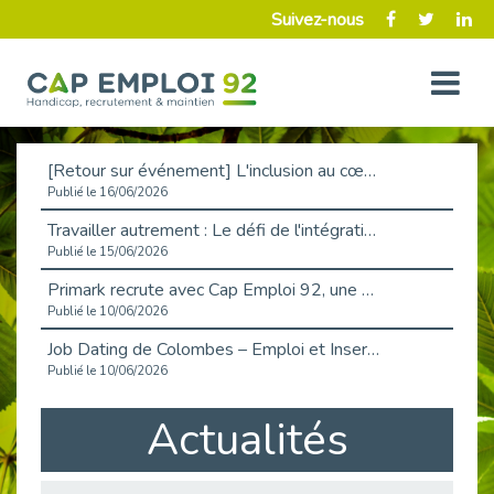
Suivez-nous
[Retour sur événement] L'inclusion au cœur de la Place de l'Emploi à La Défense !
Publié le 16/06/2026
Travailler autrement : Le défi de l'intégration des maladies chroniques en entreprise
Publié le 15/06/2026
Primark recrute avec Cap Emploi 92, une matinée couronnée de succès !
Publié le 10/06/2026
Job Dating de Colombes – Emploi et Insertion
Publié le 10/06/2026
Aborder l'entretien et la situation de handicap en toute confiance
Actualités
Publié le 09/06/2026
Retour sur l’atelier « Optimiser sa recherche d’emploi »
Publié le 02/06/2026