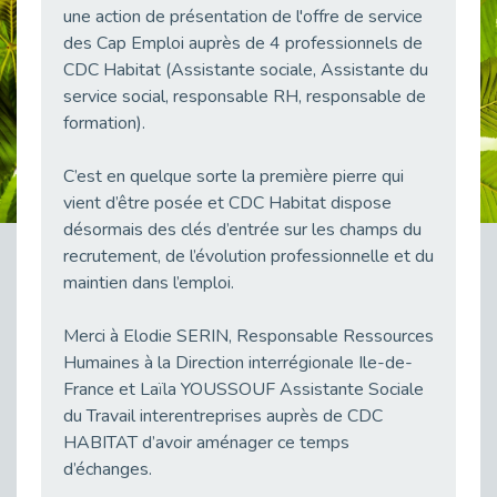
une action de présentation de l'offre de service
38 vidéos pour comprendre et agir durablement
Publié le 04/05/2026
des Cap Emploi auprès de 4 professionnels de
CDC Habitat (Assistante sociale, Assistante du
Le taux d’emploi direct dans la fonction publique dépasse 6 % en 2025
service social, responsable RH, responsable de
Publié le 04/05/2026
formation).
L'alternance : un tremplin vers l'emploi aussi pour les personnes en situation de handicap
Publié le 01/05/2026
C’est en quelque sorte la première pierre qui
Témoignage : Le parcours de Marc, 44 ans
vient d’être posée et CDC Habitat dispose
Publié le 30/04/2026
désormais des clés d’entrée sur les champs du
recrutement, de l’évolution professionnelle et du
L’Aménagement Raisonnable : Un Levier pour l’Équité
Publié le 29/04/2026
maintien dans l’emploi.
Optimiser son CV lorsqu’on est en situation de handicap
Merci à Elodie SERIN, Responsable Ressources
Publié le 29/04/2026
Humaines à la Direction interrégionale Ile-de-
28 avril : Agir ensemble pour une culture de prévention au travail
France et Laïla YOUSSOUF Assistante Sociale
Publié le 27/04/2026
du Travail interentreprises auprès de CDC
Mobilisation pour l’alternance et le handicap
HABITAT d’avoir aménager ce temps
Publié le 24/04/2026
d’échanges.
Handicap moteur et emploi : réussir ses recrutements vidéo