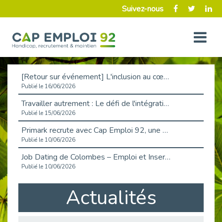
Suivez-nous
[Retour sur événement] L'inclusion au cœur de la Place de l'Emploi à La Défense !
Publié le 16/06/2026
Travailler autrement : Le défi de l'intégration des maladies chroniques en entreprise
Publié le 15/06/2026
Primark recrute avec Cap Emploi 92, une matinée couronnée de succès !
Publié le 10/06/2026
Job Dating de Colombes – Emploi et Insertion
Publié le 10/06/2026
Aborder l'entretien et la situation de handicap en toute confiance
Actualités
Publié le 09/06/2026
Retour sur l’atelier « Optimiser sa recherche d’emploi »
Publié le 02/06/2026