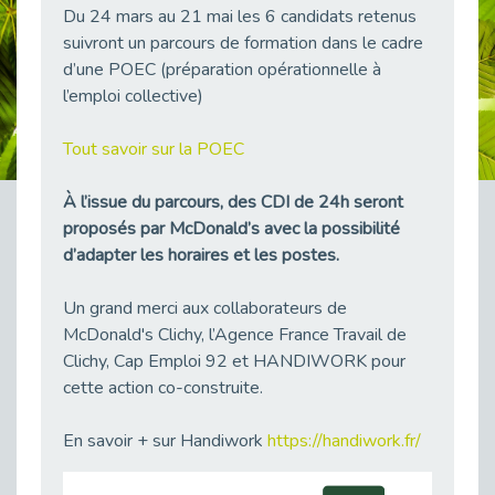
Du 24 mars au 21 mai les 6 candidats retenus
38 vidéos pour comprendre et agir durablement
Publié le 04/05/2026
suivront un parcours de formation dans le cadre
d’une POEC (préparation opérationnelle à
Le taux d’emploi direct dans la fonction publique dépasse 6 % en 2025
l’emploi collective)
Publié le 04/05/2026
L'alternance : un tremplin vers l'emploi aussi pour les personnes en situation de handicap
Tout savoir sur la POEC
Publié le 01/05/2026
Témoignage : Le parcours de Marc, 44 ans
À l’issue du parcours, des CDI de 24h seront
Publié le 30/04/2026
proposés par McDonald’s avec la possibilité
d’adapter les horaires et les postes.
L’Aménagement Raisonnable : Un Levier pour l’Équité
Publié le 29/04/2026
Un grand merci aux collaborateurs de
Optimiser son CV lorsqu’on est en situation de handicap
McDonald's Clichy, l’Agence France Travail de
Publié le 29/04/2026
Clichy, Cap Emploi 92 et HANDIWORK pour
28 avril : Agir ensemble pour une culture de prévention au travail
cette action co-construite.
Publié le 27/04/2026
Mobilisation pour l’alternance et le handicap
En savoir + sur Handiwork
https://handiwork.fr/
Publié le 24/04/2026
Handicap moteur et emploi : réussir ses recrutements vidéo