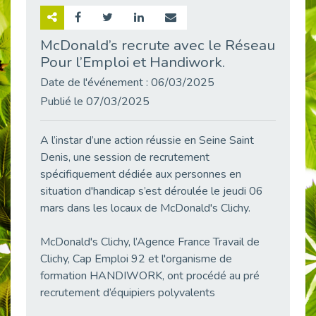
Retour sur la rencontre entre Cap Emploi 92 et Thales (Campus Meudon)
Publié le 02/06/2026
McDonald’s recrute avec le Réseau
Pour l’Emploi et Handiwork.
Emploi & Handicap : Hachette Livre et Cap emploi 92 renforcent leur collaboration
Publié le 02/06/2026
Date de l'événement : 06/03/2025
Et si le handicap ne définissait plus la carrière ?
Publié le 07/03/2025
Publié le 30/05/2026
« Confiance en soi et acceptation du handicap » : un levier puissant vers l’emploi
A l’instar d’une action réussie en Seine Saint
Publié le 22/05/2026
Denis, une session de recrutement
spécifiquement dédiée aux personnes en
Handicap et emploi : une matinée pour briser les tabous
Publié le 21/05/2026
situation d'handicap s’est déroulée le jeudi 06
mars dans les locaux de McDonald's Clichy.
L’alternance : un levier stratégique pour recruter et inclure durablement
Publié le 18/05/2026
McDonald's Clichy, l’Agence France Travail de
Fibromyalgie : Quand la douleur invisible s’invite au bureau
Clichy, Cap Emploi 92 et l'organisme de
Publié le 12/05/2026
formation HANDIWORK, ont procédé au pré
CAP EMPLOI 92 : L’inclusion portée à son sommet, bien au-delà des quotas
recrutement d’équipiers polyvalents
Publié le 12/05/2026