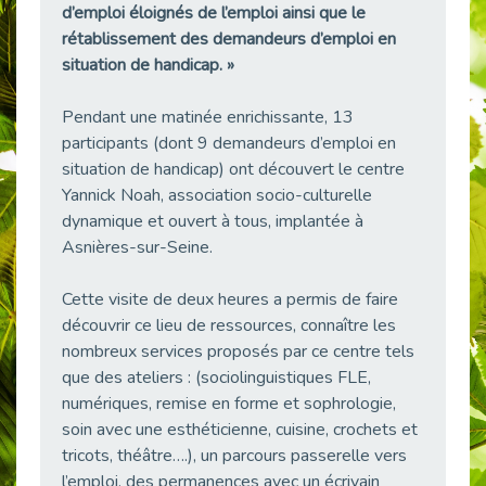
d’emploi éloignés de l’emploi ainsi que le
38 vidéos pour comprendre et agir durablement
rétablissement des demandeurs d’emploi en
Publié le 04/05/2026
situation de handicap. »
Le taux d’emploi direct dans la fonction publique dépasse 6 % en 2025
Publié le 04/05/2026
Pendant une matinée enrichissante, 13
L'alternance : un tremplin vers l'emploi aussi pour les personnes en situation de handicap
participants (dont 9 demandeurs d’emploi en
Publié le 01/05/2026
situation de handicap) ont découvert le centre
Témoignage : Le parcours de Marc, 44 ans
Yannick Noah, association socio-culturelle
Publié le 30/04/2026
dynamique et ouvert à tous, implantée à
Asnières-sur-Seine.
L’Aménagement Raisonnable : Un Levier pour l’Équité
Publié le 29/04/2026
Cette visite de deux heures a permis de faire
Optimiser son CV lorsqu’on est en situation de handicap
découvrir ce lieu de ressources, connaître les
Publié le 29/04/2026
nombreux services proposés par ce centre tels
28 avril : Agir ensemble pour une culture de prévention au travail
que des ateliers : (sociolinguistiques FLE,
Publié le 27/04/2026
numériques, remise en forme et sophrologie,
Mobilisation pour l’alternance et le handicap
soin avec une esthéticienne, cuisine, crochets et
Publié le 24/04/2026
tricots, théâtre….), un parcours passerelle vers
l’emploi, des permanences avec un écrivain
Handicap moteur et emploi : réussir ses recrutements vidéo