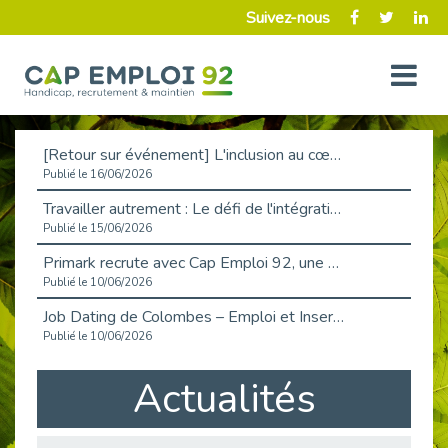
Suivez-nous
[Retour sur événement] L'inclusion au cœur de la Place de l'Emploi à La Défense !
Publié le 16/06/2026
Travailler autrement : Le défi de l'intégration des maladies chroniques en entreprise
Publié le 15/06/2026
Primark recrute avec Cap Emploi 92, une matinée couronnée de succès !
Publié le 10/06/2026
Job Dating de Colombes – Emploi et Insertion
Publié le 10/06/2026
Aborder l'entretien et la situation de handicap en toute confiance
Actualités
Publié le 09/06/2026
Retour sur l’atelier « Optimiser sa recherche d’emploi »
Publié le 02/06/2026