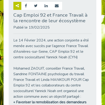
Retour sur la rencontre entre Cap Emploi 92 et Thales (Campus Meudon)
Publié le 02/06/2026
Cap Emploi 92 et France Travail à
la rencontre de leur écosystème
Emploi & Handicap : Hachette Livre et Cap emploi 92 renforcent leur collaboration
Publié le 02/06/2026
Publié le 19/02/2025
Et si le handicap ne définissait plus la carrière ?
Publié le 30/05/2026
Le 14 Février 2024, une action conjointe a été
« Confiance en soi et acceptation du handicap » : un levier puissant vers l’emploi
menée avec succès par l’agence France Travail
Publié le 22/05/2026
d’Asnières-sur-Seine, CAP Emploi 92 et le
centre socioculturel Yannick Noah (CYN)
Handicap et emploi : une matinée pour briser les tabous
Publié le 21/05/2026
Mohamed ZAOUIT, conseiller France Travail,
L’alternance : un levier stratégique pour recruter et inclure durablement
Sandrine FONTAINE psychologue du travail
Publié le 18/05/2026
France Travail et Linda MANKOUR POUR Cap
Fibromyalgie : Quand la douleur invisible s’invite au bureau
Emploi 92 et les collaborateurs du centre
Publié le 12/05/2026
socioculturel Yannick Noah ont organisé une
CAP EMPLOI 92 : L’inclusion portée à son sommet, bien au-delà des quotas
action commune avec un objectif partagé :
Publié le 12/05/2026
« Favoriser la remobilisation des demandeurs