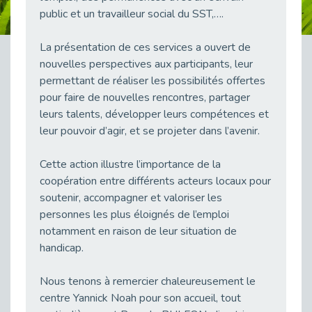
public et un travailleur social du SST,….
Publié le 23/04/2026
Témoignage : "Le maintien en emploi est un investissement, pas une contrainte."
La présentation de ces services a ouvert de
Publié le 22/04/2026
nouvelles perspectives aux participants, leur
L’équipe de Cap Emploi 92 s’agrandit : Bienvenue à Charmila, Khoudia et Fadila !
permettant de réaliser les possibilités offertes
Publié le 20/04/2026
pour faire de nouvelles rencontres, partager
[RETOUR SUR] Une session de recrutement inclusive réussie à Asnières !
leurs talents, développer leurs compétences et
Publié le 20/04/2026
leur pouvoir d’agir, et se projeter dans l’avenir.
Emploi et Handicap : Une alliance de style entre Cap Emploi 92 et La Cravate Solidaire
Cette action illustre l’importance de la
Publié le 20/04/2026
coopération entre différents acteurs locaux pour
Cap Emploi 92 s'engage pour la santé mentale : La formation PSSM au cœur de l'accompagnement
soutenir, accompagner et valoriser les
Publié le 13/04/2026
personnes les plus éloignés de l’emploi
Recrutement et Handicap : Et si vous testiez avant de vous engager ?
notamment en raison de leur situation de
Publié le 13/04/2026
handicap.
Journée mondiale de la maladie de Parkinson : Mieux comprendre pour mieux accompagner
Publié le 11/04/2026
Nous tenons à remercier chaleureusement le
centre Yannick Noah pour son accueil, tout
L’alternance pour tous : Cap Emploi 92 et Seine Ouest Entreprise et Emploi mobilisés à Boulogne-Billancourt