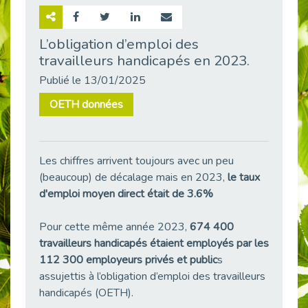
Retour sur la rencontre entre Cap Emploi 92 et Thales (Campus Meudon)
Publié le 02/06/2026
L’obligation d’emploi des
travailleurs handicapés en 2023.
Emploi & Handicap : Hachette Livre et Cap emploi 92 renforcent leur collaboration
Publié le 02/06/2026
Publié le 13/01/2025
Et si le handicap ne définissait plus la carrière ?
OETH données
Publié le 30/05/2026
« Confiance en soi et acceptation du handicap » : un levier puissant vers l’emploi
Publié le 22/05/2026
Les chiffres arrivent toujours avec un peu
Handicap et emploi : une matinée pour briser les tabous
(beaucoup) de décalage mais en 2023,
le taux
Publié le 21/05/2026
d'emploi moyen direct était de 3.6%
L’alternance : un levier stratégique pour recruter et inclure durablement
Publié le 18/05/2026
Pour cette même année 2023,
674 400
travailleurs handicapés étaient employés par les
Fibromyalgie : Quand la douleur invisible s’invite au bureau
Publié le 12/05/2026
112 300 employeurs privés et public
s
assujettis à l’obligation d’emploi des travailleurs
CAP EMPLOI 92 : L’inclusion portée à son sommet, bien au-delà des quotas
handicapés (OETH).
Publié le 12/05/2026