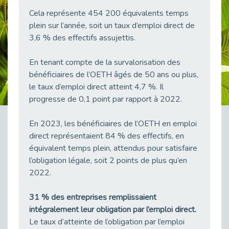
38 vidéos pour comprendre et agir durablement
Cela représente 454 200 équivalents temps
Publié le 04/05/2026
plein sur l’année, soit un taux d’emploi direct de
Le taux d’emploi direct dans la fonction publique dépasse 6 % en 2025
3,6 % des effectifs assujettis.
Publié le 04/05/2026
En tenant compte de la survalorisation des
L'alternance : un tremplin vers l'emploi aussi pour les personnes en situation de handicap
Publié le 01/05/2026
bénéficiaires de l’OETH âgés de 50 ans ou plus,
le taux d’emploi direct atteint 4,7 %. Il
Témoignage : Le parcours de Marc, 44 ans
progresse de 0,1 point par rapport à 2022.
Publié le 30/04/2026
L’Aménagement Raisonnable : Un Levier pour l’Équité
En 2023, les bénéficiaires de l’OETH en emploi
Publié le 29/04/2026
direct représentaient 84 % des effectifs, en
Optimiser son CV lorsqu’on est en situation de handicap
équivalent temps plein, attendus pour satisfaire
Publié le 29/04/2026
l’obligation légale, soit 2 points de plus qu’en
2022.
28 avril : Agir ensemble pour une culture de prévention au travail
Publié le 27/04/2026
31 % des entreprises remplissaient
Mobilisation pour l’alternance et le handicap
intégralement leur obligation par l’emploi direct.
Publié le 24/04/2026
Le taux d’atteinte de l’obligation par l’emploi
Handicap moteur et emploi : réussir ses recrutements vidéo