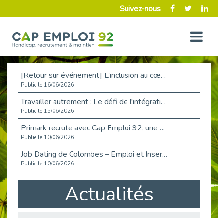
Suivez-nous
[Retour sur événement] L'inclusion au cœur de la Place de l'Emploi à La Défense !
Publié le 16/06/2026
Travailler autrement : Le défi de l'intégration des maladies chroniques en entreprise
Publié le 15/06/2026
Primark recrute avec Cap Emploi 92, une matinée couronnée de succès !
Publié le 10/06/2026
Job Dating de Colombes – Emploi et Insertion
Publié le 10/06/2026
Aborder l'entretien et la situation de handicap en toute confiance
Actualités
Publié le 09/06/2026
Retour sur l’atelier « Optimiser sa recherche d’emploi »
Publié le 02/06/2026