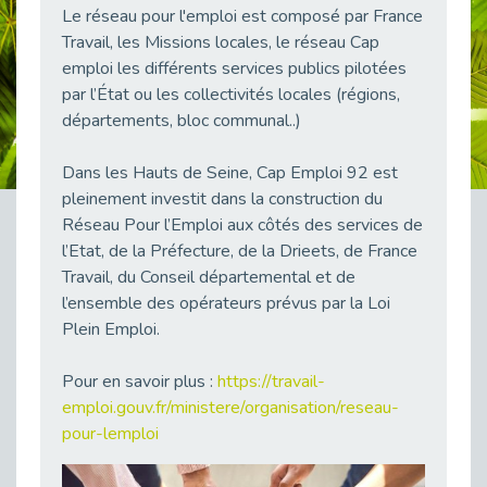
Le réseau pour l'emploi est composé par France
38 vidéos pour comprendre et agir durablement
Publié le 04/05/2026
Travail, les Missions locales, le réseau Cap
emploi les différents services publics pilotées
Le taux d’emploi direct dans la fonction publique dépasse 6 % en 2025
par l’État ou les collectivités locales (régions,
Publié le 04/05/2026
départements, bloc communal..)
L'alternance : un tremplin vers l'emploi aussi pour les personnes en situation de handicap
Publié le 01/05/2026
Dans les Hauts de Seine, Cap Emploi 92 est
Témoignage : Le parcours de Marc, 44 ans
pleinement investit dans la construction du
Publié le 30/04/2026
Réseau Pour l’Emploi aux côtés des services de
l’Etat, de la Préfecture, de la Drieets, de France
L’Aménagement Raisonnable : Un Levier pour l’Équité
Publié le 29/04/2026
Travail, du Conseil départemental et de
l’ensemble des opérateurs prévus par la Loi
Optimiser son CV lorsqu’on est en situation de handicap
Plein Emploi.
Publié le 29/04/2026
28 avril : Agir ensemble pour une culture de prévention au travail
Pour en savoir plus :
https://travail-
Publié le 27/04/2026
emploi.gouv.fr/ministere/organisation/reseau-
Mobilisation pour l’alternance et le handicap
pour-lemploi
Publié le 24/04/2026
Handicap moteur et emploi : réussir ses recrutements vidéo