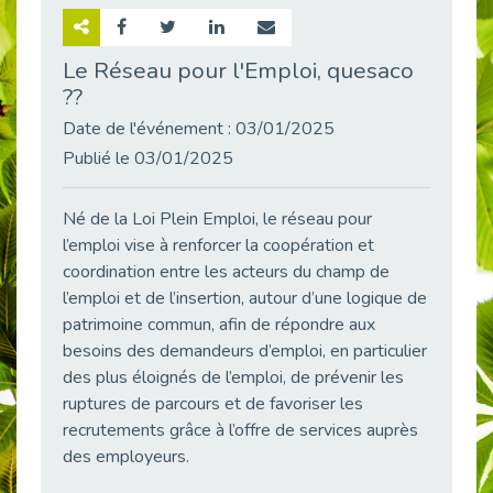
Retour sur la rencontre entre Cap Emploi 92 et Thales (Campus Meudon)
Publié le 02/06/2026
Le Réseau pour l'Emploi, quesaco
??
Emploi & Handicap : Hachette Livre et Cap emploi 92 renforcent leur collaboration
Publié le 02/06/2026
Date de l'événement : 03/01/2025
Et si le handicap ne définissait plus la carrière ?
Publié le 03/01/2025
Publié le 30/05/2026
« Confiance en soi et acceptation du handicap » : un levier puissant vers l’emploi
Né de la Loi Plein Emploi, le réseau pour
Publié le 22/05/2026
l’emploi vise à renforcer la coopération et
coordination entre les acteurs du champ de
Handicap et emploi : une matinée pour briser les tabous
Publié le 21/05/2026
l’emploi et de l’insertion, autour d’une logique de
patrimoine commun, afin de répondre aux
L’alternance : un levier stratégique pour recruter et inclure durablement
besoins des demandeurs d’emploi, en particulier
Publié le 18/05/2026
des plus éloignés de l’emploi, de prévenir les
Fibromyalgie : Quand la douleur invisible s’invite au bureau
ruptures de parcours et de favoriser les
Publié le 12/05/2026
recrutements grâce à l’offre de services auprès
CAP EMPLOI 92 : L’inclusion portée à son sommet, bien au-delà des quotas
des employeurs.
Publié le 12/05/2026