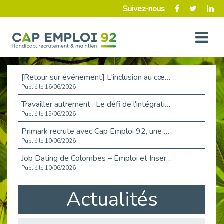
Suivez-nous
[Retour sur événement] L'inclusion au cœur de la Place de l'Emploi à La Défense !
Publié le 16/06/2026
Travailler autrement : Le défi de l'intégration des maladies chroniques en entreprise
Publié le 15/06/2026
Primark recrute avec Cap Emploi 92, une matinée couronnée de succès !
Publié le 10/06/2026
Job Dating de Colombes – Emploi et Insertion
Publié le 10/06/2026
Aborder l'entretien et la situation de handicap en toute confiance
Actualités
Publié le 09/06/2026
Retour sur l’atelier « Optimiser sa recherche d’emploi »
Publié le 02/06/2026