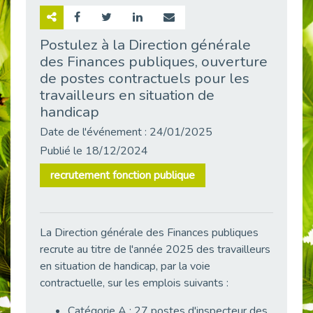
Retour sur la rencontre entre Cap Emploi 92 et Thales (Campus Meudon)
Publié le 02/06/2026
Postulez à la Direction générale
des Finances publiques, ouverture
Emploi & Handicap : Hachette Livre et Cap emploi 92 renforcent leur collaboration
Publié le 02/06/2026
de postes contractuels pour les
travailleurs en situation de
Et si le handicap ne définissait plus la carrière ?
handicap
Publié le 30/05/2026
Date de l'événement : 24/01/2025
« Confiance en soi et acceptation du handicap » : un levier puissant vers l’emploi
Publié le 22/05/2026
Publié le 18/12/2024
Handicap et emploi : une matinée pour briser les tabous
recrutement fonction publique
Publié le 21/05/2026
L’alternance : un levier stratégique pour recruter et inclure durablement
Publié le 18/05/2026
La Direction générale des Finances publiques
Fibromyalgie : Quand la douleur invisible s’invite au bureau
recrute au titre de l'année 2025 des travailleurs
Publié le 12/05/2026
en situation de handicap, par la voie
contractuelle, sur les emplois suivants :
CAP EMPLOI 92 : L’inclusion portée à son sommet, bien au-delà des quotas
Publié le 12/05/2026
Catégorie A : 27 postes d'inspecteur des