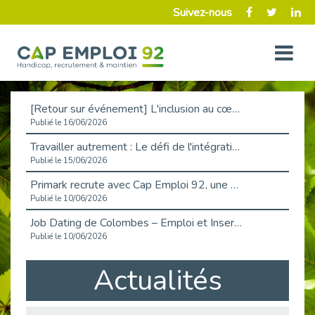
Suivez-nous
[Retour sur événement] L'inclusion au cœur de la Place de l'Emploi à La Défense !
Publié le 16/06/2026
Travailler autrement : Le défi de l'intégration des maladies chroniques en entreprise
Publié le 15/06/2026
Primark recrute avec Cap Emploi 92, une matinée couronnée de succès !
Publié le 10/06/2026
Job Dating de Colombes – Emploi et Insertion
Publié le 10/06/2026
Aborder l'entretien et la situation de handicap en toute confiance
Actualités
Publié le 09/06/2026
Retour sur l’atelier « Optimiser sa recherche d’emploi »
Publié le 02/06/2026