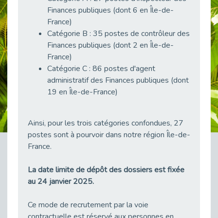
38 vidéos pour comprendre et agir durablement
Finances publiques (dont 6 en Île-de-
Publié le 04/05/2026
France)
Catégorie B : 35 postes de contrôleur des
Le taux d’emploi direct dans la fonction publique dépasse 6 % en 2025
Publié le 04/05/2026
Finances publiques (dont 2 en Île-de-
France)
L'alternance : un tremplin vers l'emploi aussi pour les personnes en situation de handicap
Catégorie C : 86 postes d'agent
Publié le 01/05/2026
administratif des Finances publiques (dont
Témoignage : Le parcours de Marc, 44 ans
19 en Île-de-France)
Publié le 30/04/2026
L’Aménagement Raisonnable : Un Levier pour l’Équité
Ainsi, pour les trois catégories confondues, 27
Publié le 29/04/2026
postes sont à pourvoir dans notre région Île-de-
Optimiser son CV lorsqu’on est en situation de handicap
France.
Publié le 29/04/2026
28 avril : Agir ensemble pour une culture de prévention au travail
La date limite de dépôt des dossiers est fixée
Publié le 27/04/2026
au 24 janvier 2025.
Mobilisation pour l’alternance et le handicap
Publié le 24/04/2026
Ce mode de recrutement par la voie
contractuelle est réservé aux personnes en
Handicap moteur et emploi : réussir ses recrutements vidéo