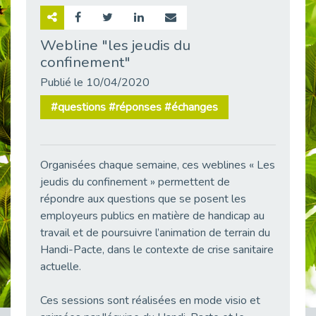
Retour sur la rencontre entre Cap Emploi 92 et Thales (Campus Meudon)
Publié le 02/06/2026
Webline "les jeudis du
confinement"
Emploi & Handicap : Hachette Livre et Cap emploi 92 renforcent leur collaboration
Publié le 02/06/2026
Publié le 10/04/2020
Et si le handicap ne définissait plus la carrière ?
#questions #réponses #échanges
Publié le 30/05/2026
« Confiance en soi et acceptation du handicap » : un levier puissant vers l’emploi
Publié le 22/05/2026
Organisées chaque semaine, ces weblines « Les
Handicap et emploi : une matinée pour briser les tabous
jeudis du confinement » permettent de
Publié le 21/05/2026
répondre aux questions que se posent les
L’alternance : un levier stratégique pour recruter et inclure durablement
employeurs publics en matière de handicap au
Publié le 18/05/2026
travail et de poursuivre l’animation de terrain du
Handi-Pacte, dans le contexte de crise sanitaire
Fibromyalgie : Quand la douleur invisible s’invite au bureau
Publié le 12/05/2026
actuelle.
CAP EMPLOI 92 : L’inclusion portée à son sommet, bien au-delà des quotas
Ces sessions sont réalisées en mode visio et
Publié le 12/05/2026