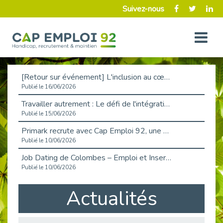
Suivez-nous
[Retour sur événement] L'inclusion au cœur de la Place de l'Emploi à La Défense !
Publié le 16/06/2026
Travailler autrement : Le défi de l'intégration des maladies chroniques en entreprise
Publié le 15/06/2026
Primark recrute avec Cap Emploi 92, une matinée couronnée de succès !
Publié le 10/06/2026
Job Dating de Colombes – Emploi et Insertion
Publié le 10/06/2026
Aborder l'entretien et la situation de handicap en toute confiance
Actualités
Publié le 09/06/2026
Retour sur l’atelier « Optimiser sa recherche d’emploi »
Publié le 02/06/2026