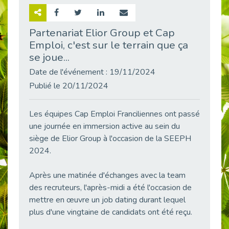
Retour sur la rencontre entre Cap Emploi 92 et Thales (Campus Meudon)
Publié le 02/06/2026
Partenariat Elior Group et Cap
Emploi, c'est sur le terrain que ça
Emploi & Handicap : Hachette Livre et Cap emploi 92 renforcent leur collaboration
Publié le 02/06/2026
se joue...
Et si le handicap ne définissait plus la carrière ?
Date de l'événement : 19/11/2024
Publié le 30/05/2026
Publié le 20/11/2024
« Confiance en soi et acceptation du handicap » : un levier puissant vers l’emploi
Publié le 22/05/2026
Les équipes Cap Emploi Franciliennes ont passé
une journée en immersion active au sein du
Handicap et emploi : une matinée pour briser les tabous
Publié le 21/05/2026
siège de Elior Group à l'occasion de la SEEPH
2024.
L’alternance : un levier stratégique pour recruter et inclure durablement
Publié le 18/05/2026
Après une matinée d'échanges avec la team
Fibromyalgie : Quand la douleur invisible s’invite au bureau
des recruteurs, l'après-midi a été l'occasion de
Publié le 12/05/2026
mettre en œuvre un job dating durant lequel
CAP EMPLOI 92 : L’inclusion portée à son sommet, bien au-delà des quotas
plus d'une vingtaine de candidats ont été reçu.
Publié le 12/05/2026