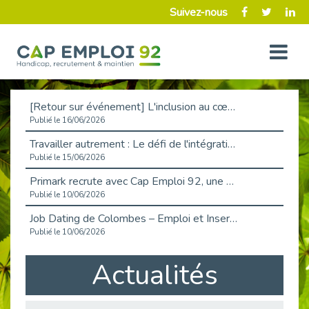
Suivez-nous
[Retour sur événement] L'inclusion au cœur de la Place de l'Emploi à La Défense !
Publié le 16/06/2026
Travailler autrement : Le défi de l'intégration des maladies chroniques en entreprise
Publié le 15/06/2026
Primark recrute avec Cap Emploi 92, une matinée couronnée de succès !
Publié le 10/06/2026
Job Dating de Colombes – Emploi et Insertion
Publié le 10/06/2026
Aborder l'entretien et la situation de handicap en toute confiance
Actualités
Publié le 09/06/2026
Retour sur l’atelier « Optimiser sa recherche d’emploi »
Publié le 02/06/2026