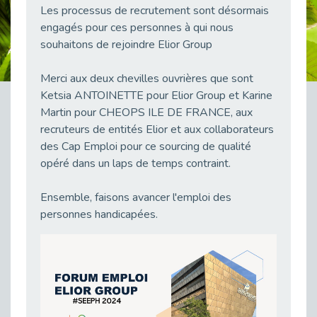
Les processus de recrutement sont désormais
38 vidéos pour comprendre et agir durablement
Publié le 04/05/2026
engagés pour ces personnes à qui nous
souhaitons de rejoindre Elior Group
Le taux d’emploi direct dans la fonction publique dépasse 6 % en 2025
Publié le 04/05/2026
Merci aux deux chevilles ouvrières que sont
L'alternance : un tremplin vers l'emploi aussi pour les personnes en situation de handicap
Ketsia ANTOINETTE pour Elior Group et Karine
Publié le 01/05/2026
Martin pour CHEOPS ILE DE FRANCE, aux
Témoignage : Le parcours de Marc, 44 ans
recruteurs de entités Elior et aux collaborateurs
Publié le 30/04/2026
des Cap Emploi pour ce sourcing de qualité
opéré dans un laps de temps contraint.
L’Aménagement Raisonnable : Un Levier pour l’Équité
Publié le 29/04/2026
Ensemble, faisons avancer l'emploi des
Optimiser son CV lorsqu’on est en situation de handicap
personnes handicapées.
Publié le 29/04/2026
28 avril : Agir ensemble pour une culture de prévention au travail
Publié le 27/04/2026
Mobilisation pour l’alternance et le handicap
Publié le 24/04/2026
Handicap moteur et emploi : réussir ses recrutements vidéo