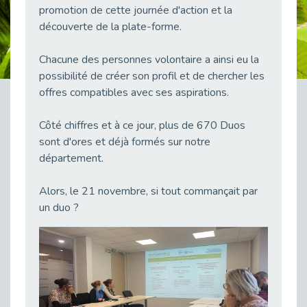
promotion de cette journée d'action et la
38 vidéos pour comprendre et agir durablement
Publié le 04/05/2026
découverte de la plate-forme.
Le taux d’emploi direct dans la fonction publique dépasse 6 % en 2025
Chacune des personnes volontaire a ainsi eu la
Publié le 04/05/2026
possibilité de créer son profil et de chercher les
L'alternance : un tremplin vers l'emploi aussi pour les personnes en situation de handicap
offres compatibles avec ses aspirations.
Publié le 01/05/2026
Témoignage : Le parcours de Marc, 44 ans
Côté chiffres et à ce jour, plus de 670 Duos
Publié le 30/04/2026
sont d'ores et déjà formés sur notre
département.
L’Aménagement Raisonnable : Un Levier pour l’Équité
Publié le 29/04/2026
Alors, le 21 novembre, si tout commançait par
Optimiser son CV lorsqu’on est en situation de handicap
un duo ?
Publié le 29/04/2026
28 avril : Agir ensemble pour une culture de prévention au travail
Publié le 27/04/2026
Mobilisation pour l’alternance et le handicap
Publié le 24/04/2026
Handicap moteur et emploi : réussir ses recrutements vidéo