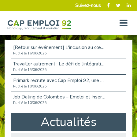
Suivez-nous
[Retour sur événement] L'inclusion au cœur de la Place de l'Emploi à La Défense !
Publié le 16/06/2026
Travailler autrement : Le défi de l'intégration des maladies chroniques en entreprise
Publié le 15/06/2026
Primark recrute avec Cap Emploi 92, une matinée couronnée de succès !
Publié le 10/06/2026
Job Dating de Colombes – Emploi et Insertion
Publié le 10/06/2026
Aborder l'entretien et la situation de handicap en toute confiance
Actualités
Publié le 09/06/2026
Retour sur l’atelier « Optimiser sa recherche d’emploi »
Publié le 02/06/2026