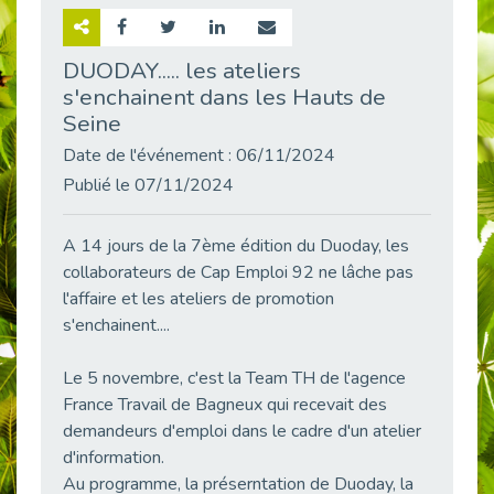
Retour sur la rencontre entre Cap Emploi 92 et Thales (Campus Meudon)
Publié le 02/06/2026
DUODAY..... les ateliers
s'enchainent dans les Hauts de
Emploi & Handicap : Hachette Livre et Cap emploi 92 renforcent leur collaboration
Publié le 02/06/2026
Seine
Et si le handicap ne définissait plus la carrière ?
Date de l'événement : 06/11/2024
Publié le 30/05/2026
Publié le 07/11/2024
« Confiance en soi et acceptation du handicap » : un levier puissant vers l’emploi
Publié le 22/05/2026
A 14 jours de la 7ème édition du Duoday, les
collaborateurs de Cap Emploi 92 ne lâche pas
Handicap et emploi : une matinée pour briser les tabous
Publié le 21/05/2026
l'affaire et les ateliers de promotion
s'enchainent....
L’alternance : un levier stratégique pour recruter et inclure durablement
Publié le 18/05/2026
Le 5 novembre, c'est la Team TH de l'agence
Fibromyalgie : Quand la douleur invisible s’invite au bureau
France Travail de Bagneux qui recevait des
Publié le 12/05/2026
demandeurs d'emploi dans le cadre d'un atelier
CAP EMPLOI 92 : L’inclusion portée à son sommet, bien au-delà des quotas
d'information.
Publié le 12/05/2026
Au programme, la préserntation de Duoday, la