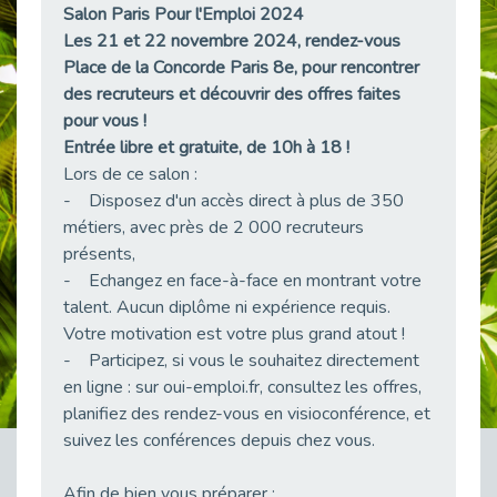
Salon Paris Pour l'Emploi 2024
38 vidéos pour comprendre et agir durablement
Les 21 et 22 novembre 2024, rendez-vous
Publié le 04/05/2026
Place de la Concorde Paris 8e, pour rencontrer
Le taux d’emploi direct dans la fonction publique dépasse 6 % en 2025
des recruteurs et découvrir des offres faites
Publié le 04/05/2026
pour vous !
L'alternance : un tremplin vers l'emploi aussi pour les personnes en situation de handicap
Entrée libre et gratuite, de 10h à 18 !
Publié le 01/05/2026
Lors de ce salon :
Témoignage : Le parcours de Marc, 44 ans
- Disposez d'un accès direct à plus de 350
Publié le 30/04/2026
métiers, avec près de 2 000 recruteurs
présents,
L’Aménagement Raisonnable : Un Levier pour l’Équité
- Echangez en face-à-face en montrant votre
Publié le 29/04/2026
talent. Aucun diplôme ni expérience requis.
Optimiser son CV lorsqu’on est en situation de handicap
Votre motivation est votre plus grand atout !
Publié le 29/04/2026
- Participez, si vous le souhaitez directement
28 avril : Agir ensemble pour une culture de prévention au travail
en ligne : sur oui-emploi.fr, consultez les offres,
Publié le 27/04/2026
planifiez des rendez-vous en visioconférence, et
Mobilisation pour l’alternance et le handicap
suivez les conférences depuis chez vous.
Publié le 24/04/2026
Afin de bien vous préparer :
Handicap moteur et emploi : réussir ses recrutements vidéo