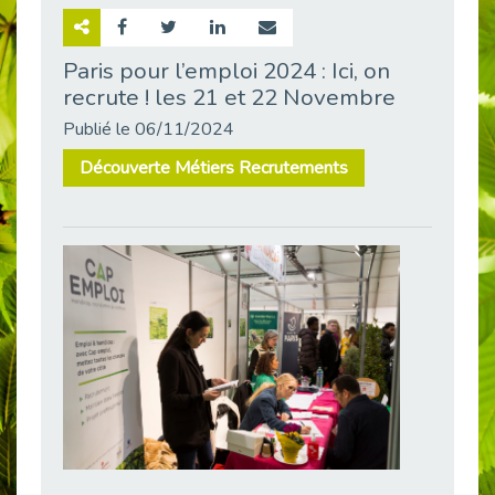
Retour sur la rencontre entre Cap Emploi 92 et Thales (Campus Meudon)
Publié le 02/06/2026
Paris pour l’emploi 2024 : Ici, on
recrute ! les 21 et 22 Novembre
Emploi & Handicap : Hachette Livre et Cap emploi 92 renforcent leur collaboration
Publié le 02/06/2026
Publié le 06/11/2024
Et si le handicap ne définissait plus la carrière ?
Découverte Métiers Recrutements
Publié le 30/05/2026
« Confiance en soi et acceptation du handicap » : un levier puissant vers l’emploi
Publié le 22/05/2026
Handicap et emploi : une matinée pour briser les tabous
Publié le 21/05/2026
L’alternance : un levier stratégique pour recruter et inclure durablement
Publié le 18/05/2026
Fibromyalgie : Quand la douleur invisible s’invite au bureau
Publié le 12/05/2026
CAP EMPLOI 92 : L’inclusion portée à son sommet, bien au-delà des quotas
Publié le 12/05/2026