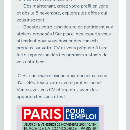
- Dès maintenant, créez votre profil en ligne
Publié le 23/04/2026
et dès le 8 novembre, explorez les offres qui
Témoignage : "Le maintien en emploi est un investissement, pas une contrainte."
vous inspirent.
Publié le 22/04/2026
- Boostez votre candidature en participant aux
L’équipe de Cap Emploi 92 s’agrandit : Bienvenue à Charmila, Khoudia et Fadila !
ateliers proposés ! Sur place, des experts vous
Publié le 20/04/2026
attendent pour vous donner des conseils
[RETOUR SUR] Une session de recrutement inclusive réussie à Asnières !
précieux sur votre CV et vous préparer à faire
Publié le 20/04/2026
forte impression dès les premiers instants de
vos entretiens.
Emploi et Handicap : Une alliance de style entre Cap Emploi 92 et La Cravate Solidaire
Publié le 20/04/2026
C'est une chance unique pour donner un coup
Cap Emploi 92 s'engage pour la santé mentale : La formation PSSM au cœur de l'accompagnement
d'accélérateur à votre avenir professionnel.
Publié le 13/04/2026
Venez avec vos CV et repartez avec des
Recrutement et Handicap : Et si vous testiez avant de vous engager ?
opportunités concrètes !
Publié le 13/04/2026
Journée mondiale de la maladie de Parkinson : Mieux comprendre pour mieux accompagner
Publié le 11/04/2026
L’alternance pour tous : Cap Emploi 92 et Seine Ouest Entreprise et Emploi mobilisés à Boulogne-Billancourt