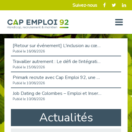
Suivez-nous
[Retour sur événement] L'inclusion au cœur de la Place de l'Emploi à La Défense !
Publié le 16/06/2026
Travailler autrement : Le défi de l'intégration des maladies chroniques en entreprise
Publié le 15/06/2026
Primark recrute avec Cap Emploi 92, une matinée couronnée de succès !
Publié le 10/06/2026
Job Dating de Colombes – Emploi et Insertion
Publié le 10/06/2026
Aborder l'entretien et la situation de handicap en toute confiance
Actualités
Publié le 09/06/2026
Retour sur l’atelier « Optimiser sa recherche d’emploi »
Publié le 02/06/2026