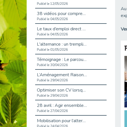
Publié le 12/05/2026
Au 
38 vidéos pour comprendre et agir durablement
exp
Publié le 04/05/2026
Le taux d’emploi direct dans la fonction publique dépasse 6 % en 2025
Ven
Publié le 04/05/2026
L'alternance : un tremplin vers l'emploi aussi pour les personnes en situation de handicap
Publié le 01/05/2026
Témoignage : Le parcours de Marc, 44 ans
Publié le 30/04/2026
L’Aménagement Raisonnable : Un Levier pour l’Équité
Publié le 29/04/2026
Optimiser son CV lorsqu’on est en situation de handicap
Publié le 29/04/2026
28 avril : Agir ensemble pour une culture de prévention au travail
Publié le 27/04/2026
Mobilisation pour l’alternance et le handicap
Publié le 24/04/2026