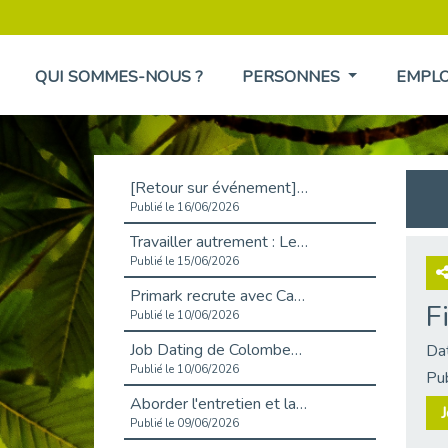
QUI SOMMES-NOUS ?
PERSONNES
EMPL
[Retour sur événement] L'inclusion au cœur de la Place de l'Emploi à La Défense !
Publié le 16/06/2026
Travailler autrement : Le défi de l'intégration des maladies chroniques en entreprise
Publié le 15/06/2026
Primark recrute avec Cap Emploi 92, une matinée couronnée de succès !
F
Publié le 10/06/2026
Job Dating de Colombes – Emploi et Insertion
Da
Publié le 10/06/2026
Pu
Aborder l'entretien et la situation de handicap en toute confiance
J
Publié le 09/06/2026