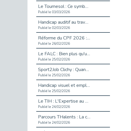
Le Tournesol : Ce symbole discret qui change la vie des personnes en situation de handicap invisible
Publié le 03/03/2026
Handicap auditif au travail : rendre l’invisible accessible
Publié le 02/03/2026
Réforme du CPF 2026 : Ce qui change ce printemps pour vos droits à la formation
Publié le 26/02/2026
Le FALC : Bien plus qu'une écriture, un levier d'inclusion
Publié le 25/02/2026
Sport2Job Clichy : Quand le terrain devient le plus beau des bureaux
Publié le 25/02/2026
Handicap visuel et emploi : lever les obstacles pour révéler les - vidéo
Publié le 25/02/2026
Le TIH : L'Expertise au Service de l'Inclusion
Publié le 24/02/2026
Parcours THalents : La complémentarité au service de l'Emploi.
Publié le 24/02/2026