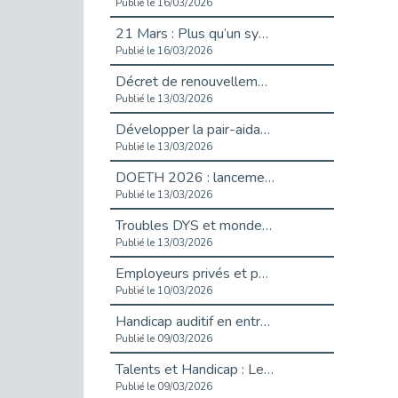
Publié le 16/03/2026
21 Mars : Plus qu’un symbole, un engagement pour l’inclusion
Publié le 16/03/2026
Décret de renouvellement de l'aide aux employeurs d'apprentis
Publié le 13/03/2026
Développer la pair-aidance en santé mentale : guide pour les employeurs
Publié le 13/03/2026
DOETH 2026 : lancement de la campagne pour les employeurs publics
Publié le 13/03/2026
Troubles DYS et monde du travail : mieux comprendre pour mieux accompagner _ vidéo
Publié le 13/03/2026
Employeurs privés et publics : vigilance face aux démarchages liés à l’OETH en 2026
Publié le 10/03/2026
Handicap auditif en entreprise, aménagements pour sécuriser la communication - vidéo
Publié le 09/03/2026
Talents et Handicap : Le Top 10 des métiers plébiscités dans les Hauts-de-Seine
Publié le 09/03/2026