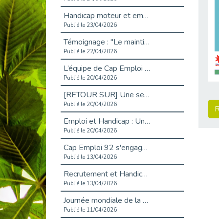
Handicap moteur et emploi : réussir ses recrutements vidéo
Publié le 23/04/2026
Témoignage : "Le maintien en emploi est un investissement, pas une contrainte."
Publié le 22/04/2026
L’équipe de Cap Emploi 92 s’agrandit : Bienvenue à Charmila, Khoudia et Fadila !
Publié le 20/04/2026
[RETOUR SUR] Une session de recrutement inclusive réussie à Asnières !
Publié le 20/04/2026
R
Emploi et Handicap : Une alliance de style entre Cap Emploi 92 et La Cravate Solidaire
Publié le 20/04/2026
Cap Emploi 92 s'engage pour la santé mentale : La formation PSSM au cœur de l'accompagnement
Publié le 13/04/2026
Recrutement et Handicap : Et si vous testiez avant de vous engager ?
Publié le 13/04/2026
Journée mondiale de la maladie de Parkinson : Mieux comprendre pour mieux accompagner
Publié le 11/04/2026