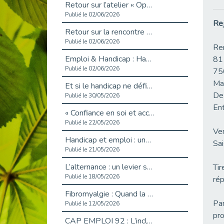
Retour sur l’atelier « Optimiser sa recherche d’emploi »
Publié le 02/06/2026
Rej
Retour sur la rencontre entre Cap Emploi 92 et Thales (Campus Meudon)
Publié le 02/06/2026
Ren
Emploi & Handicap : Hachette Livre et Cap emploi 92 renforcent leur collaboration
81
Publié le 02/06/2026
75
Ma
Et si le handicap ne définissait plus la carrière ?
De
Publié le 30/05/2026
Ent
« Confiance en soi et acceptation du handicap » : un levier puissant vers l’emploi
Publié le 22/05/2026
Ven
Handicap et emploi : une matinée pour briser les tabous
Sai
Publié le 21/05/2026
L’alternance : un levier stratégique pour recruter et inclure durablement
Tir
Publié le 18/05/2026
rép
Fibromyalgie : Quand la douleur invisible s’invite au bureau
Par
Publié le 12/05/2026
pro
CAP EMPLOI 92 : L’inclusion portée à son sommet, bien au-delà des quotas