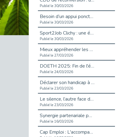
CDD de reconversion : un nouveau contrat pour sécuriser le changement de métier.
Publié le 30/03/2026
Besoin d’un appui ponctuel expertise handicap ?
Publié le 30/03/2026
Sport2Job Clichy : une édition altoséquanaise avec Cap Emploi 92.
Publié le 30/03/2026
Mieux appréhender les enjeux du handicap singulier en entreprise - vidéo
Publié le 27/03/2026
DOETH 2025: Fin de l'écrêtement
Publié le 24/03/2026
Déclarer son handicap à son employeur : un levier professionnel ?
Publié le 23/03/2026
Le silence, l’autre face du recrutement : un appel au respect des candidats.
Publié le 23/03/2026
Synergie partenariale pour l'Inclusion Professionnelle chez Orange
Publié le 16/03/2026
Cap Emploi : L'accompagnement EXH c’est quoi ?