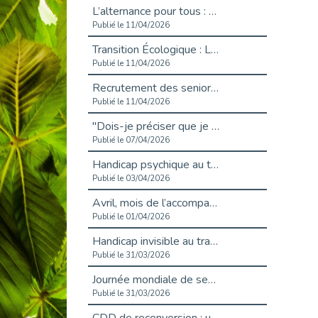
L’alternance pour tous : Cap Emploi 92 et Seine Ouest Entreprise et Emploi mobilisés à Boulogne-Billancourt
Publié le 11/04/2026
Transition Écologique : Les Cap Emploi 75,92 et 93 s’engagent pour un Numérique Responsable
Publié le 11/04/2026
Recrutement des seniors : Un levier de transformation pour les ETI franciliennes
Publié le 11/04/2026
"Dois-je préciser que je suis handicapé sur mon CV?"
Publié le 07/04/2026
Handicap psychique au travail : et si nous changions de regard - vidéo
Publié le 03/04/2026
Avril, mois de l’accompagnement dans l’emploi avec Cap emploi.
Publié le 01/04/2026
Handicap invisible au travail : se taire ou parler? - vidéo
Publié le 31/03/2026
Journée mondiale de sensibilisation à l’autisme
Publié le 31/03/2026