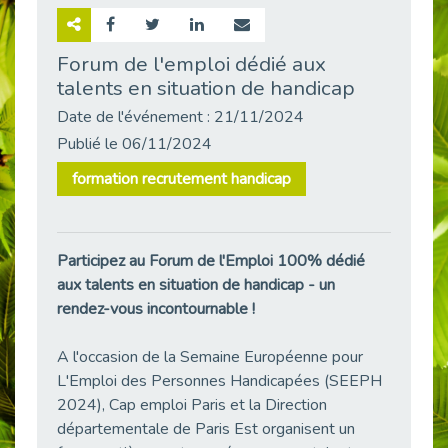
Retour sur la rencontre entre Cap Emploi 92 et Thales (Campus Meudon)
Publié le 02/06/2026
Forum de l'emploi dédié aux
talents en situation de handicap
Emploi & Handicap : Hachette Livre et Cap emploi 92 renforcent leur collaboration
Publié le 02/06/2026
Date de l'événement : 21/11/2024
Et si le handicap ne définissait plus la carrière ?
Publié le 06/11/2024
Publié le 30/05/2026
formation recrutement handicap
« Confiance en soi et acceptation du handicap » : un levier puissant vers l’emploi
Publié le 22/05/2026
Handicap et emploi : une matinée pour briser les tabous
Participez au Forum de l'Emploi 100% dédié
Publié le 21/05/2026
aux talents en situation de handicap - un
L’alternance : un levier stratégique pour recruter et inclure durablement
rendez-vous incontournable !
Publié le 18/05/2026
Fibromyalgie : Quand la douleur invisible s’invite au bureau
A l'occasion de la Semaine Européenne pour
Publié le 12/05/2026
L'Emploi des Personnes Handicapées (SEEPH
2024), Cap emploi Paris et la Direction
CAP EMPLOI 92 : L’inclusion portée à son sommet, bien au-delà des quotas
départementale de Paris Est organisent un
Publié le 12/05/2026