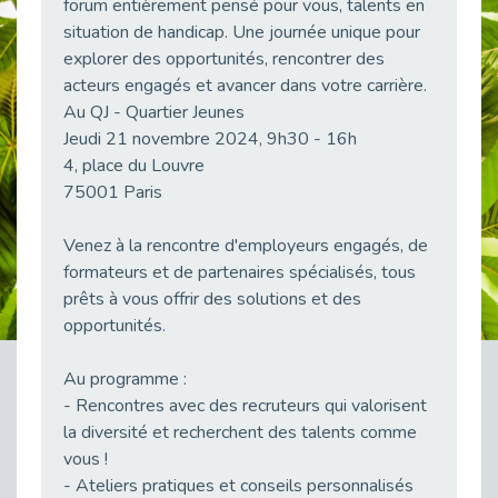
forum entièrement pensé pour vous, talents en
38 vidéos pour comprendre et agir durablement
situation de handicap. Une journée unique pour
Publié le 04/05/2026
explorer des opportunités, rencontrer des
Le taux d’emploi direct dans la fonction publique dépasse 6 % en 2025
acteurs engagés et avancer dans votre carrière.
Publié le 04/05/2026
Au QJ - Quartier Jeunes
L'alternance : un tremplin vers l'emploi aussi pour les personnes en situation de handicap
Jeudi 21 novembre 2024, 9h30 - 16h
Publié le 01/05/2026
4, place du Louvre
75001 Paris
Témoignage : Le parcours de Marc, 44 ans
Publié le 30/04/2026
Venez à la rencontre d'employeurs engagés, de
L’Aménagement Raisonnable : Un Levier pour l’Équité
formateurs et de partenaires spécialisés, tous
Publié le 29/04/2026
prêts à vous offrir des solutions et des
Optimiser son CV lorsqu’on est en situation de handicap
opportunités.
Publié le 29/04/2026
28 avril : Agir ensemble pour une culture de prévention au travail
Au programme :
Publié le 27/04/2026
- Rencontres avec des recruteurs qui valorisent
la diversité et recherchent des talents comme
Mobilisation pour l’alternance et le handicap
vous !
Publié le 24/04/2026
- Ateliers pratiques et conseils personnalisés
Handicap moteur et emploi : réussir ses recrutements vidéo