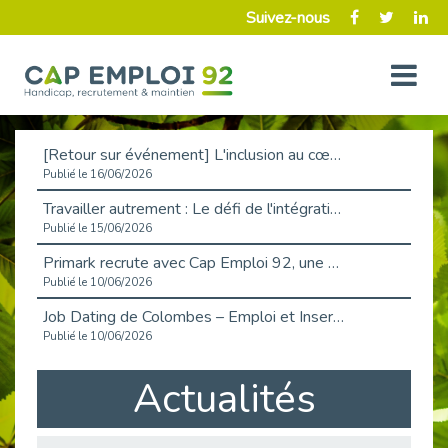
Suivez-nous
[Retour sur événement] L'inclusion au cœur de la Place de l'Emploi à La Défense !
Publié le 16/06/2026
Travailler autrement : Le défi de l'intégration des maladies chroniques en entreprise
Publié le 15/06/2026
Primark recrute avec Cap Emploi 92, une matinée couronnée de succès !
Publié le 10/06/2026
Job Dating de Colombes – Emploi et Insertion
Publié le 10/06/2026
Aborder l'entretien et la situation de handicap en toute confiance
Actualités
Publié le 09/06/2026
Retour sur l’atelier « Optimiser sa recherche d’emploi »
Publié le 02/06/2026