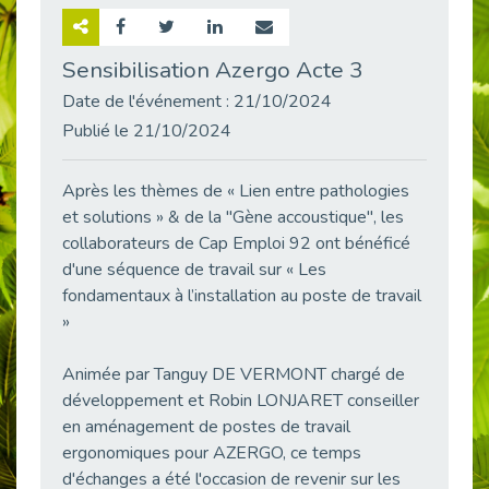
Retour sur la rencontre entre Cap Emploi 92 et Thales (Campus Meudon)
Publié le 02/06/2026
Sensibilisation Azergo Acte 3
Emploi & Handicap : Hachette Livre et Cap emploi 92 renforcent leur collaboration
Date de l'événement : 21/10/2024
Publié le 02/06/2026
Publié le 21/10/2024
Et si le handicap ne définissait plus la carrière ?
Publié le 30/05/2026
Après les thèmes de « Lien entre pathologies
« Confiance en soi et acceptation du handicap » : un levier puissant vers l’emploi
et solutions » & de la "Gène accoustique", les
Publié le 22/05/2026
collaborateurs de Cap Emploi 92 ont bénéficé
d'une séquence de travail sur « Les
Handicap et emploi : une matinée pour briser les tabous
Publié le 21/05/2026
fondamentaux à l’installation au poste de travail
»
L’alternance : un levier stratégique pour recruter et inclure durablement
Publié le 18/05/2026
Animée par Tanguy DE VERMONT chargé de
Fibromyalgie : Quand la douleur invisible s’invite au bureau
développement et Robin LONJARET conseiller
Publié le 12/05/2026
en aménagement de postes de travail
CAP EMPLOI 92 : L’inclusion portée à son sommet, bien au-delà des quotas
ergonomiques pour AZERGO, ce temps
Publié le 12/05/2026
d'échanges a été l'occasion de revenir sur les