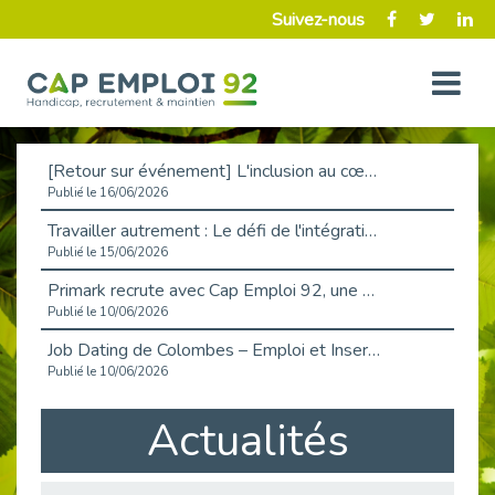
Suivez-nous
[Retour sur événement] L'inclusion au cœur de la Place de l'Emploi à La Défense !
Publié le 16/06/2026
Travailler autrement : Le défi de l'intégration des maladies chroniques en entreprise
Publié le 15/06/2026
Primark recrute avec Cap Emploi 92, une matinée couronnée de succès !
Publié le 10/06/2026
Job Dating de Colombes – Emploi et Insertion
Publié le 10/06/2026
Aborder l'entretien et la situation de handicap en toute confiance
Actualités
Publié le 09/06/2026
Retour sur l’atelier « Optimiser sa recherche d’emploi »
Publié le 02/06/2026