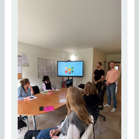
Publié le 23/04/2026
Témoignage : "Le maintien en emploi est un investissement, pas une contrainte."
Publié le 22/04/2026
L’équipe de Cap Emploi 92 s’agrandit : Bienvenue à Charmila, Khoudia et Fadila !
Publié le 20/04/2026
[RETOUR SUR] Une session de recrutement inclusive réussie à Asnières !
Publié le 20/04/2026
Emploi et Handicap : Une alliance de style entre Cap Emploi 92 et La Cravate Solidaire
Publié le 20/04/2026
Cap Emploi 92 s'engage pour la santé mentale : La formation PSSM au cœur de l'accompagnement
Publié le 13/04/2026
Recrutement et Handicap : Et si vous testiez avant de vous engager ?
Publié le 13/04/2026
Journée mondiale de la maladie de Parkinson : Mieux comprendre pour mieux accompagner
Publié le 11/04/2026
L’alternance pour tous : Cap Emploi 92 et Seine Ouest Entreprise et Emploi mobilisés à Boulogne-Billancourt