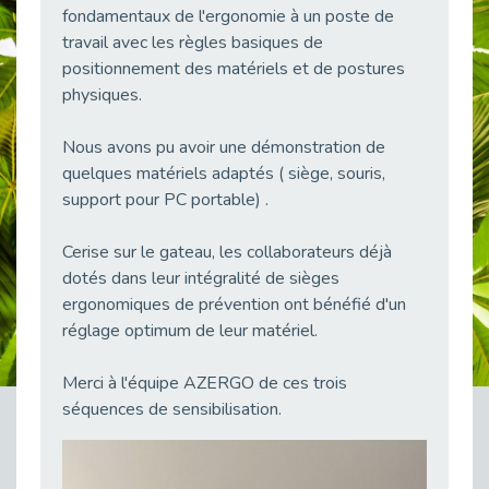
fondamentaux de l'ergonomie à un poste de
38 vidéos pour comprendre et agir durablement
Publié le 04/05/2026
travail avec les règles basiques de
positionnement des matériels et de postures
Le taux d’emploi direct dans la fonction publique dépasse 6 % en 2025
physiques.
Publié le 04/05/2026
L'alternance : un tremplin vers l'emploi aussi pour les personnes en situation de handicap
Nous avons pu avoir une démonstration de
Publié le 01/05/2026
quelques matériels adaptés ( siège, souris,
Témoignage : Le parcours de Marc, 44 ans
support pour PC portable) .
Publié le 30/04/2026
Cerise sur le gateau, les collaborateurs déjà
L’Aménagement Raisonnable : Un Levier pour l’Équité
Publié le 29/04/2026
dotés dans leur intégralité de sièges
ergonomiques de prévention ont bénéfié d'un
Optimiser son CV lorsqu’on est en situation de handicap
réglage optimum de leur matériel.
Publié le 29/04/2026
28 avril : Agir ensemble pour une culture de prévention au travail
Merci à l'équipe AZERGO de ces trois
Publié le 27/04/2026
séquences de sensibilisation.
Mobilisation pour l’alternance et le handicap
Publié le 24/04/2026
Handicap moteur et emploi : réussir ses recrutements vidéo