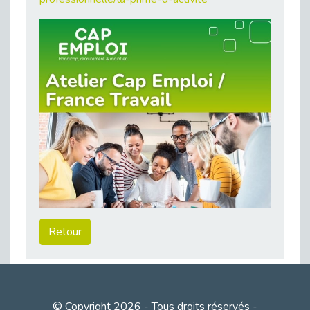
Publié le 23/04/2026
Témoignage : "Le maintien en emploi est un investissement, pas une contrainte."
Publié le 22/04/2026
L’équipe de Cap Emploi 92 s’agrandit : Bienvenue à Charmila, Khoudia et Fadila !
Publié le 20/04/2026
[RETOUR SUR] Une session de recrutement inclusive réussie à Asnières !
Publié le 20/04/2026
Emploi et Handicap : Une alliance de style entre Cap Emploi 92 et La Cravate Solidaire
Publié le 20/04/2026
Cap Emploi 92 s'engage pour la santé mentale : La formation PSSM au cœur de l'accompagnement
Publié le 13/04/2026
Recrutement et Handicap : Et si vous testiez avant de vous engager ?
Retour
Publié le 13/04/2026
Journée mondiale de la maladie de Parkinson : Mieux comprendre pour mieux accompagner
Publié le 11/04/2026
L’alternance pour tous : Cap Emploi 92 et Seine Ouest Entreprise et Emploi mobilisés à Boulogne-Billancourt
© Copyright 2026 - Tous droits réservés -