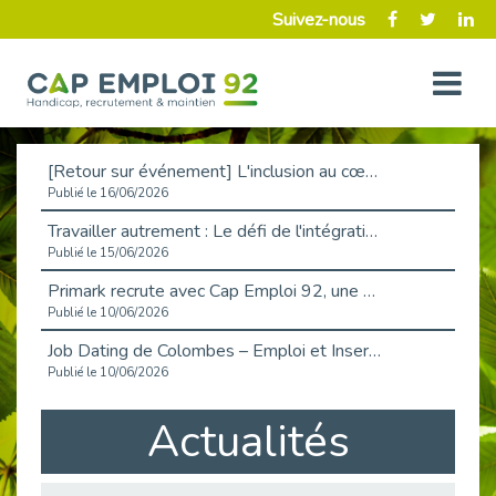
Suivez-nous
[Retour sur événement] L'inclusion au cœur de la Place de l'Emploi à La Défense !
Publié le 16/06/2026
Travailler autrement : Le défi de l'intégration des maladies chroniques en entreprise
Publié le 15/06/2026
Primark recrute avec Cap Emploi 92, une matinée couronnée de succès !
Publié le 10/06/2026
Job Dating de Colombes – Emploi et Insertion
Publié le 10/06/2026
Aborder l'entretien et la situation de handicap en toute confiance
Actualités
Publié le 09/06/2026
Retour sur l’atelier « Optimiser sa recherche d’emploi »
Publié le 02/06/2026