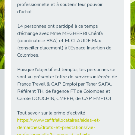
professionnelle et à soutenir leur pouvoir
38 vidéos pour comprendre et agir durablement
Publié le 04/05/2026
d'achat.
Le taux d’emploi direct dans la fonction publique dépasse 6 % en 2025
14 personnes ont participé à ce temps
Publié le 04/05/2026
d’échange avec Mme MEGHERBI Chérifa
L'alternance : un tremplin vers l'emploi aussi pour les personnes en situation de handicap
(coordinatrice RSA) et M. CLAUDE Max
Publié le 01/05/2026
(conseiller placement) à l’Espace Insertion de
Témoignage : Le parcours de Marc, 44 ans
Colombes.
Publié le 30/04/2026
Puisque l’objectif est l’emploi, les personnes se
L’Aménagement Raisonnable : Un Levier pour l’Équité
Publié le 29/04/2026
sont vu présenter l’offre de services intégrée de
France Travail & CAP Emploi par Tahar SAFA,
Optimiser son CV lorsqu’on est en situation de handicap
Référent TH, de l’agence FT de Colombes et
Publié le 29/04/2026
Carole DOUCHIN, CMEEH, de CAP EMPLOI
28 avril : Agir ensemble pour une culture de prévention au travail
Publié le 27/04/2026
Tout savoir sur la prime d’activité
Mobilisation pour l’alternance et le handicap
https://www.caf.fr/allocataires/aides-et-
Publié le 24/04/2026
demarches/droits-et-prestations/vie-
professionnelle/la-prime-d-activite
Handicap moteur et emploi : réussir ses recrutements vidéo