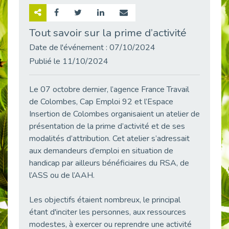
Retour sur la rencontre entre Cap Emploi 92 et Thales (Campus Meudon)
Publié le 02/06/2026
Tout savoir sur la prime d’activité
Emploi & Handicap : Hachette Livre et Cap emploi 92 renforcent leur collaboration
Date de l'événement : 07/10/2024
Publié le 02/06/2026
Publié le 11/10/2024
Et si le handicap ne définissait plus la carrière ?
Publié le 30/05/2026
Le 07 octobre dernier, l’agence France Travail
« Confiance en soi et acceptation du handicap » : un levier puissant vers l’emploi
de Colombes, Cap Emploi 92 et l’Espace
Publié le 22/05/2026
Insertion de Colombes organisaient un atelier de
présentation de la prime d’activité et de ses
Handicap et emploi : une matinée pour briser les tabous
Publié le 21/05/2026
modalités d’attribution. Cet atelier s’adressait
aux demandeurs d’emploi en situation de
L’alternance : un levier stratégique pour recruter et inclure durablement
handicap par ailleurs bénéficiaires du RSA, de
Publié le 18/05/2026
l’ASS ou de l’AAH.
Fibromyalgie : Quand la douleur invisible s’invite au bureau
Publié le 12/05/2026
Les objectifs étaient nombreux, le principal
CAP EMPLOI 92 : L’inclusion portée à son sommet, bien au-delà des quotas
étant d'inciter les personnes, aux ressources
Publié le 12/05/2026
modestes, à exercer ou reprendre une activité