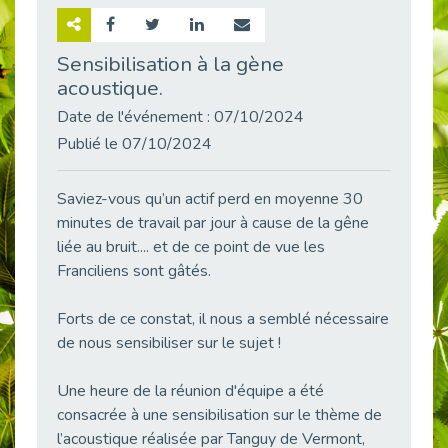
Retour sur la rencontre entre Cap Emploi 92 et Thales (Campus Meudon)
Publié le 02/06/2026
Sensibilisation à la gène
acoustique.
Emploi & Handicap : Hachette Livre et Cap emploi 92 renforcent leur collaboration
Publié le 02/06/2026
Date de l'événement : 07/10/2024
Et si le handicap ne définissait plus la carrière ?
Publié le 07/10/2024
Publié le 30/05/2026
« Confiance en soi et acceptation du handicap » : un levier puissant vers l’emploi
Saviez-vous qu’un actif perd en moyenne 30
Publié le 22/05/2026
minutes de travail par jour à cause de la gêne
liée au bruit.... et de ce point de vue les
Handicap et emploi : une matinée pour briser les tabous
Publié le 21/05/2026
Franciliens sont gâtés.
L’alternance : un levier stratégique pour recruter et inclure durablement
Forts de ce constat, il nous a semblé nécessaire
Publié le 18/05/2026
de nous sensibiliser sur le sujet !
Fibromyalgie : Quand la douleur invisible s’invite au bureau
Publié le 12/05/2026
Une heure de la réunion d'équipe a été
CAP EMPLOI 92 : L’inclusion portée à son sommet, bien au-delà des quotas
consacrée à une sensibilisation sur le thème de
Publié le 12/05/2026
l’acoustique réalisée par Tanguy de Vermont,