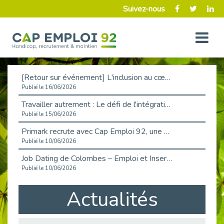
Suivez-nous
[Retour sur événement] L'inclusion au cœur de la Place de l'Emploi à La Défense !
Publié le 16/06/2026
Travailler autrement : Le défi de l'intégration des maladies chroniques en entreprise
Publié le 15/06/2026
Primark recrute avec Cap Emploi 92, une matinée couronnée de succès !
Publié le 10/06/2026
Job Dating de Colombes – Emploi et Insertion
Publié le 10/06/2026
Aborder l'entretien et la situation de handicap en toute confiance
Actualités
Publié le 09/06/2026
Retour sur l’atelier « Optimiser sa recherche d’emploi »
Publié le 02/06/2026