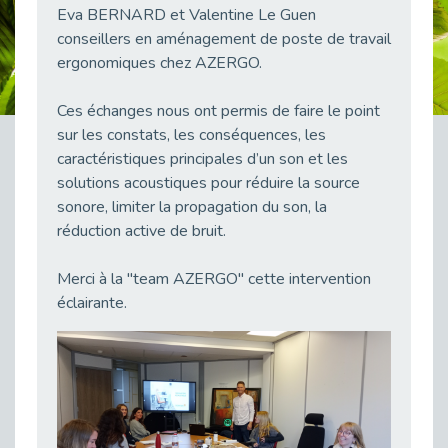
Eva BERNARD et Valentine Le Guen
38 vidéos pour comprendre et agir durablement
Publié le 04/05/2026
conseillers en aménagement de poste de travail
ergonomiques chez AZERGO.
Le taux d’emploi direct dans la fonction publique dépasse 6 % en 2025
Publié le 04/05/2026
Ces échanges nous ont permis de faire le point
L'alternance : un tremplin vers l'emploi aussi pour les personnes en situation de handicap
sur les constats, les conséquences, les
Publié le 01/05/2026
caractéristiques principales d’un son et les
Témoignage : Le parcours de Marc, 44 ans
solutions acoustiques pour réduire la source
Publié le 30/04/2026
sonore, limiter la propagation du son, la
réduction active de bruit.
L’Aménagement Raisonnable : Un Levier pour l’Équité
Publié le 29/04/2026
Merci à la "team AZERGO" cette intervention
Optimiser son CV lorsqu’on est en situation de handicap
éclairante.
Publié le 29/04/2026
28 avril : Agir ensemble pour une culture de prévention au travail
Publié le 27/04/2026
Mobilisation pour l’alternance et le handicap
Publié le 24/04/2026
Handicap moteur et emploi : réussir ses recrutements vidéo