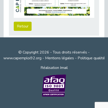
38 vidéos pour comprendre et agir durablement
Publié le 04/05/2026
Le taux d’emploi direct dans la fonction publique dépasse 6 % en 2025
Publié le 04/05/2026
Retour
L'alternance : un tremplin vers l'emploi aussi pour les personnes en situation de handicap
Publié le 01/05/2026
Témoignage : Le parcours de Marc, 44 ans
Publié le 30/04/2026
© Copyright 2026 - Tous droits réservés -
L’Aménagement Raisonnable : Un Levier pour l’Équité
www.capemploi92.org
-
Mentions légales
-
Politique qualité
Publié le 29/04/2026
Réalisation Imail
Optimiser son CV lorsqu’on est en situation de handicap
Publié le 29/04/2026
28 avril : Agir ensemble pour une culture de prévention au travail
Publié le 27/04/2026
Mobilisation pour l’alternance et le handicap
Publié le 24/04/2026
Handicap moteur et emploi : réussir ses recrutements vidéo