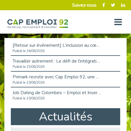
Suivez-nous
[Retour sur événement] L'inclusion au cœur de la Place de l'Emploi à La Défense !
Publié le 16/06/2026
Travailler autrement : Le défi de l'intégration des maladies chroniques en entreprise
Publié le 15/06/2026
Primark recrute avec Cap Emploi 92, une matinée couronnée de succès !
Publié le 10/06/2026
Job Dating de Colombes – Emploi et Insertion
Publié le 10/06/2026
Aborder l'entretien et la situation de handicap en toute confiance
Actualités
Publié le 09/06/2026
Retour sur l’atelier « Optimiser sa recherche d’emploi »
Publié le 02/06/2026