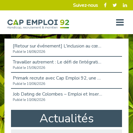
Suivez-nous
[Retour sur événement] L'inclusion au cœur de la Place de l'Emploi à La Défense !
Publié le 16/06/2026
Travailler autrement : Le défi de l'intégration des maladies chroniques en entreprise
Publié le 15/06/2026
Primark recrute avec Cap Emploi 92, une matinée couronnée de succès !
Publié le 10/06/2026
Job Dating de Colombes – Emploi et Insertion
Publié le 10/06/2026
Aborder l'entretien et la situation de handicap en toute confiance
Actualités
Publié le 09/06/2026
Retour sur l’atelier « Optimiser sa recherche d’emploi »
Publié le 02/06/2026