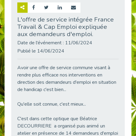
Retour sur la rencontre entre Cap Emploi 92 et Thales (Campus Meudon)
Publié le 02/06/2026
L'offre de service intégrée France
Travail & Cap Emploi expliquée
Emploi & Handicap : Hachette Livre et Cap emploi 92 renforcent leur collaboration
Publié le 02/06/2026
aux demandeurs d'emploi.
Et si le handicap ne définissait plus la carrière ?
Date de l'événement : 11/06/2024
Publié le 30/05/2026
Publié le 14/06/2024
« Confiance en soi et acceptation du handicap » : un levier puissant vers l’emploi
Publié le 22/05/2026
Avoir une offre de service commune visant à
rendre plus efficace nos interventions en
Handicap et emploi : une matinée pour briser les tabous
Publié le 21/05/2026
direction des demandeurs d'emploi en situation
de handicap c'est bien...
L’alternance : un levier stratégique pour recruter et inclure durablement
Publié le 18/05/2026
Qu'elle soit connue, c'est mieux...
Fibromyalgie : Quand la douleur invisible s’invite au bureau
Publié le 12/05/2026
C'est dans cette optique que Béatrice
CAP EMPLOI 92 : L’inclusion portée à son sommet, bien au-delà des quotas
DECOURRIERE a organisé puis animé un
Publié le 12/05/2026
atelier en présence de 14 demandeurs d'emploi