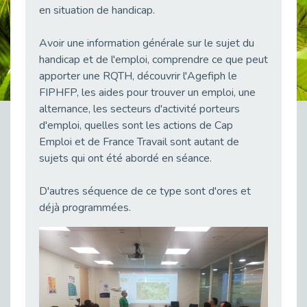
en situation de handicap.
38 vidéos pour comprendre et agir durablement
Publié le 04/05/2026
Avoir une information générale sur le sujet du
Le taux d’emploi direct dans la fonction publique dépasse 6 % en 2025
handicap et de l'emploi, comprendre ce que peut
Publié le 04/05/2026
apporter une RQTH, découvrir l'Agefiph le
L'alternance : un tremplin vers l'emploi aussi pour les personnes en situation de handicap
FIPHFP, les aides pour trouver un emploi, une
Publié le 01/05/2026
alternance, les secteurs d'activité porteurs
Témoignage : Le parcours de Marc, 44 ans
d'emploi, quelles sont les actions de Cap
Publié le 30/04/2026
Emploi et de France Travail sont autant de
sujets qui ont été abordé en séance.
L’Aménagement Raisonnable : Un Levier pour l’Équité
Publié le 29/04/2026
D'autres séquence de ce type sont d'ores et
Optimiser son CV lorsqu’on est en situation de handicap
déjà programmées.
Publié le 29/04/2026
28 avril : Agir ensemble pour une culture de prévention au travail
Publié le 27/04/2026
Mobilisation pour l’alternance et le handicap
Publié le 24/04/2026
Handicap moteur et emploi : réussir ses recrutements vidéo