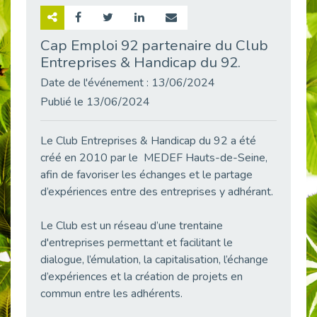
Retour sur la rencontre entre Cap Emploi 92 et Thales (Campus Meudon)
Publié le 02/06/2026
Cap Emploi 92 partenaire du Club
Entreprises & Handicap du 92.
Emploi & Handicap : Hachette Livre et Cap emploi 92 renforcent leur collaboration
Publié le 02/06/2026
Date de l'événement : 13/06/2024
Et si le handicap ne définissait plus la carrière ?
Publié le 13/06/2024
Publié le 30/05/2026
« Confiance en soi et acceptation du handicap » : un levier puissant vers l’emploi
Le Club Entreprises & Handicap du 92 a été
Publié le 22/05/2026
créé en 2010 par le MEDEF Hauts-de-Seine,
afin de favoriser les échanges et le partage
Handicap et emploi : une matinée pour briser les tabous
Publié le 21/05/2026
d’expériences entre des entreprises y adhérant.
L’alternance : un levier stratégique pour recruter et inclure durablement
Le Club est un réseau d’une trentaine
Publié le 18/05/2026
d'entreprises permettant et facilitant le
Fibromyalgie : Quand la douleur invisible s’invite au bureau
dialogue, l’émulation, la capitalisation, l’échange
Publié le 12/05/2026
d’expériences et la création de projets en
CAP EMPLOI 92 : L’inclusion portée à son sommet, bien au-delà des quotas
commun entre les adhérents.
Publié le 12/05/2026