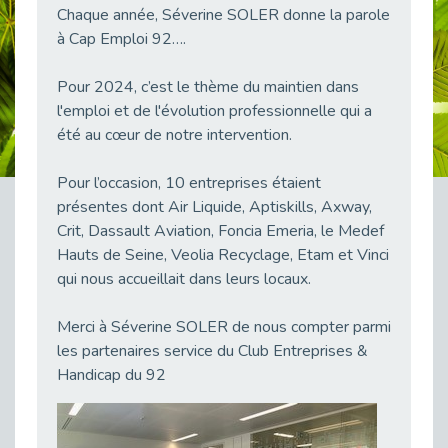
Chaque année, Séverine SOLER donne la parole
38 vidéos pour comprendre et agir durablement
Publié le 04/05/2026
à Cap Emploi 92….
Le taux d’emploi direct dans la fonction publique dépasse 6 % en 2025
Pour 2024, c’est le thème du maintien dans
Publié le 04/05/2026
l'emploi et de l'évolution professionnelle qui a
L'alternance : un tremplin vers l'emploi aussi pour les personnes en situation de handicap
été au cœur de notre intervention.
Publié le 01/05/2026
Témoignage : Le parcours de Marc, 44 ans
Pour l’occasion, 10 entreprises étaient
Publié le 30/04/2026
présentes dont Air Liquide, Aptiskills, Axway,
Crit, Dassault Aviation, Foncia Emeria, le Medef
L’Aménagement Raisonnable : Un Levier pour l’Équité
Publié le 29/04/2026
Hauts de Seine, Veolia Recyclage, Etam et Vinci
qui nous accueillait dans leurs locaux.
Optimiser son CV lorsqu’on est en situation de handicap
Publié le 29/04/2026
Merci à Séverine SOLER de nous compter parmi
28 avril : Agir ensemble pour une culture de prévention au travail
les partenaires service du Club Entreprises &
Publié le 27/04/2026
Handicap du 92
Mobilisation pour l’alternance et le handicap
Publié le 24/04/2026
Handicap moteur et emploi : réussir ses recrutements vidéo