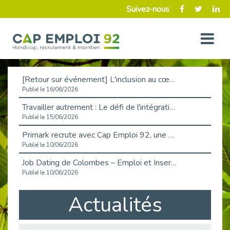
Suivez-nous
[Retour sur événement] L'inclusion au cœur de la Place de l'Emploi à La Défense !
Publié le 16/06/2026
Travailler autrement : Le défi de l'intégration des maladies chroniques en entreprise
Publié le 15/06/2026
Primark recrute avec Cap Emploi 92, une matinée couronnée de succès !
Publié le 10/06/2026
Job Dating de Colombes – Emploi et Insertion
Publié le 10/06/2026
Aborder l'entretien et la situation de handicap en toute confiance
Actualités
Publié le 09/06/2026
Retour sur l’atelier « Optimiser sa recherche d’emploi »
Publié le 02/06/2026