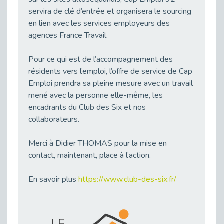
Publié le 23/04/2026
servira de clé d’entrée et organisera le sourcing
en lien avec les services employeurs des
Témoignage : "Le maintien en emploi est un investissement, pas une contrainte."
agences France Travail.
Publié le 22/04/2026
L’équipe de Cap Emploi 92 s’agrandit : Bienvenue à Charmila, Khoudia et Fadila !
Pour ce qui est de l’accompagnement des
Publié le 20/04/2026
résidents vers l’emploi, l’offre de service de Cap
[RETOUR SUR] Une session de recrutement inclusive réussie à Asnières !
Emploi prendra sa pleine mesure avec un travail
Publié le 20/04/2026
mené avec la personne elle-même, les
encadrants du Club des Six et nos
Emploi et Handicap : Une alliance de style entre Cap Emploi 92 et La Cravate Solidaire
Publié le 20/04/2026
collaborateurs.
Cap Emploi 92 s'engage pour la santé mentale : La formation PSSM au cœur de l'accompagnement
Merci à Didier THOMAS pour la mise en
Publié le 13/04/2026
contact, maintenant, place à l’action.
Recrutement et Handicap : Et si vous testiez avant de vous engager ?
Publié le 13/04/2026
En savoir plus
https://www.club-des-six.fr/
Journée mondiale de la maladie de Parkinson : Mieux comprendre pour mieux accompagner
Publié le 11/04/2026
L’alternance pour tous : Cap Emploi 92 et Seine Ouest Entreprise et Emploi mobilisés à Boulogne-Billancourt