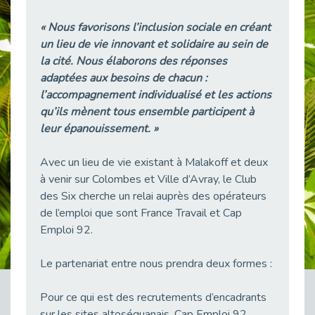
38 vidéos pour comprendre et agir durablement
Publié le 04/05/2026
« Nous favorisons l’inclusion sociale en créant
un lieu de vie innovant et solidaire au sein de
Le taux d’emploi direct dans la fonction publique dépasse 6 % en 2025
la cité. Nous élaborons des réponses
Publié le 04/05/2026
adaptées aux besoins de chacun :
L'alternance : un tremplin vers l'emploi aussi pour les personnes en situation de handicap
l’accompagnement individualisé et les actions
Publié le 01/05/2026
qu’ils mènent tous ensemble participent à
Témoignage : Le parcours de Marc, 44 ans
leur épanouissement. »
Publié le 30/04/2026
Avec un lieu de vie existant à Malakoff et deux
L’Aménagement Raisonnable : Un Levier pour l’Équité
Publié le 29/04/2026
à venir sur Colombes et Ville d’Avray, le Club
des Six cherche un relai auprès des opérateurs
Optimiser son CV lorsqu’on est en situation de handicap
de l’emploi que sont France Travail et Cap
Publié le 29/04/2026
Emploi 92.
28 avril : Agir ensemble pour une culture de prévention au travail
Publié le 27/04/2026
Le partenariat entre nous prendra deux formes :
Mobilisation pour l’alternance et le handicap
Publié le 24/04/2026
Pour ce qui est des recrutements d’encadrants
sur les sites altoséquanais, Cap Emploi 92
Handicap moteur et emploi : réussir ses recrutements vidéo