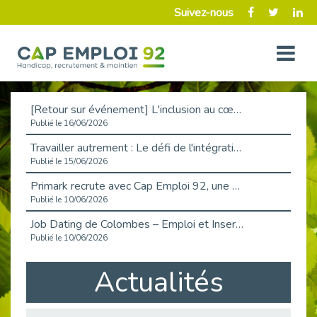
Suivez-nous
[Retour sur événement] L'inclusion au cœur de la Place de l'Emploi à La Défense !
Publié le 16/06/2026
Travailler autrement : Le défi de l'intégration des maladies chroniques en entreprise
Publié le 15/06/2026
Primark recrute avec Cap Emploi 92, une matinée couronnée de succès !
Publié le 10/06/2026
Job Dating de Colombes – Emploi et Insertion
Publié le 10/06/2026
Aborder l'entretien et la situation de handicap en toute confiance
Actualités
Publié le 09/06/2026
Retour sur l’atelier « Optimiser sa recherche d’emploi »
Publié le 02/06/2026