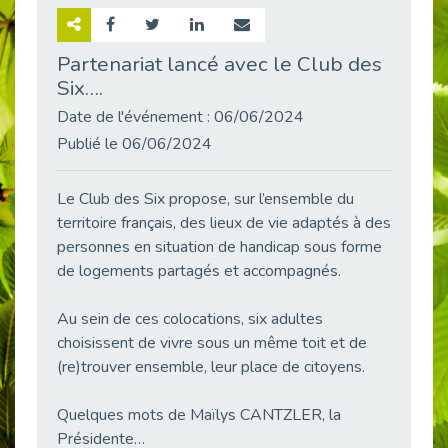
Retour sur la rencontre entre Cap Emploi 92 et Thales (Campus Meudon)
Publié le 02/06/2026
Partenariat lancé avec le Club des
Six….
Emploi & Handicap : Hachette Livre et Cap emploi 92 renforcent leur collaboration
Publié le 02/06/2026
Date de l'événement : 06/06/2024
Et si le handicap ne définissait plus la carrière ?
Publié le 06/06/2024
Publié le 30/05/2026
« Confiance en soi et acceptation du handicap » : un levier puissant vers l’emploi
Le Club des Six propose, sur l’ensemble du
Publié le 22/05/2026
territoire français, des lieux de vie adaptés à des
personnes en situation de handicap sous forme
Handicap et emploi : une matinée pour briser les tabous
Publié le 21/05/2026
de logements partagés et accompagnés.
L’alternance : un levier stratégique pour recruter et inclure durablement
Au sein de ces colocations, six adultes
Publié le 18/05/2026
choisissent de vivre sous un même toit et de
Fibromyalgie : Quand la douleur invisible s’invite au bureau
(re)trouver ensemble, leur place de citoyens.
Publié le 12/05/2026
CAP EMPLOI 92 : L’inclusion portée à son sommet, bien au-delà des quotas
Quelques mots de Maïlys CANTZLER, la
Publié le 12/05/2026
Présidente…