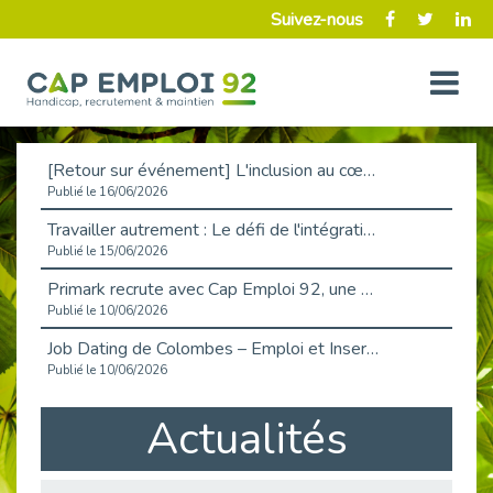
Suivez-nous
[Retour sur événement] L'inclusion au cœur de la Place de l'Emploi à La Défense !
Publié le 16/06/2026
Travailler autrement : Le défi de l'intégration des maladies chroniques en entreprise
Publié le 15/06/2026
Primark recrute avec Cap Emploi 92, une matinée couronnée de succès !
Publié le 10/06/2026
Job Dating de Colombes – Emploi et Insertion
Publié le 10/06/2026
Aborder l'entretien et la situation de handicap en toute confiance
Actualités
Publié le 09/06/2026
Retour sur l’atelier « Optimiser sa recherche d’emploi »
Publié le 02/06/2026