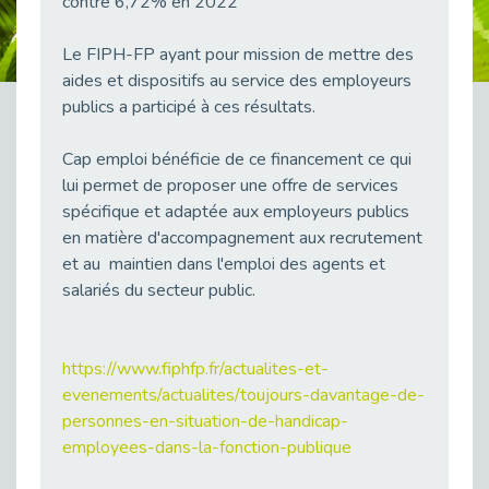
contre 6,72% en 2022
38 vidéos pour comprendre et agir durablement
Publié le 04/05/2026
Le FIPH-FP ayant pour mission de mettre des
Le taux d’emploi direct dans la fonction publique dépasse 6 % en 2025
aides et dispositifs au service des employeurs
Publié le 04/05/2026
publics a participé à ces résultats.
L'alternance : un tremplin vers l'emploi aussi pour les personnes en situation de handicap
Publié le 01/05/2026
Cap emploi bénéficie de ce financement ce qui
lui permet de proposer une offre de services
Témoignage : Le parcours de Marc, 44 ans
spécifique et adaptée aux employeurs publics
Publié le 30/04/2026
en matière d'accompagnement aux recrutement
L’Aménagement Raisonnable : Un Levier pour l’Équité
et au maintien dans l'emploi des agents et
Publié le 29/04/2026
salariés du secteur public.
Optimiser son CV lorsqu’on est en situation de handicap
Publié le 29/04/2026
https://www.fiphfp.fr/actualites-et-
28 avril : Agir ensemble pour une culture de prévention au travail
Publié le 27/04/2026
evenements/actualites/toujours-davantage-de-
personnes-en-situation-de-handicap-
Mobilisation pour l’alternance et le handicap
employees-dans-la-fonction-publique
Publié le 24/04/2026
Handicap moteur et emploi : réussir ses recrutements vidéo