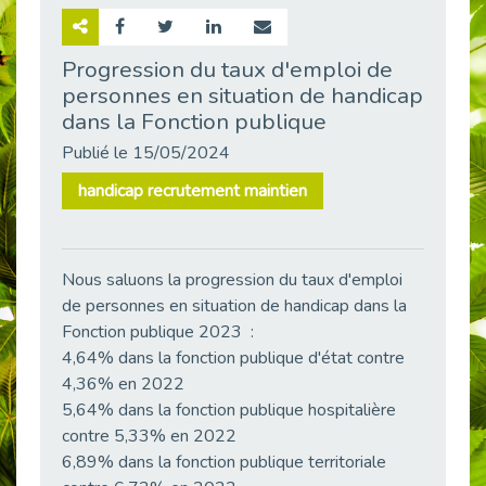
Retour sur la rencontre entre Cap Emploi 92 et Thales (Campus Meudon)
Publié le 02/06/2026
Progression du taux d'emploi de
personnes en situation de handicap
Emploi & Handicap : Hachette Livre et Cap emploi 92 renforcent leur collaboration
Publié le 02/06/2026
dans la Fonction publique
Et si le handicap ne définissait plus la carrière ?
Publié le 15/05/2024
Publié le 30/05/2026
handicap recrutement maintien
« Confiance en soi et acceptation du handicap » : un levier puissant vers l’emploi
Publié le 22/05/2026
Handicap et emploi : une matinée pour briser les tabous
Nous saluons la progression du taux d'emploi
Publié le 21/05/2026
de personnes en situation de handicap dans la
L’alternance : un levier stratégique pour recruter et inclure durablement
Fonction publique 2023 :
Publié le 18/05/2026
4,64% dans la fonction publique d'état contre
4,36% en 2022
Fibromyalgie : Quand la douleur invisible s’invite au bureau
Publié le 12/05/2026
5,64% dans la fonction publique hospitalière
contre 5,33% en 2022
CAP EMPLOI 92 : L’inclusion portée à son sommet, bien au-delà des quotas
6,89% dans la fonction publique territoriale
Publié le 12/05/2026