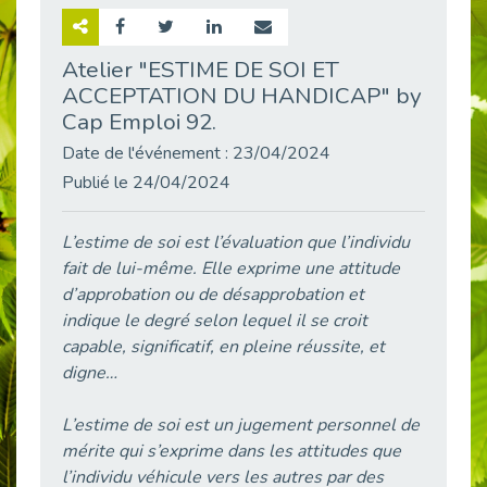
Retour sur la rencontre entre Cap Emploi 92 et Thales (Campus Meudon)
Publié le 02/06/2026
Atelier "ESTIME DE SOI ET
ACCEPTATION DU HANDICAP" by
Emploi & Handicap : Hachette Livre et Cap emploi 92 renforcent leur collaboration
Publié le 02/06/2026
Cap Emploi 92.
Et si le handicap ne définissait plus la carrière ?
Date de l'événement : 23/04/2024
Publié le 30/05/2026
Publié le 24/04/2024
« Confiance en soi et acceptation du handicap » : un levier puissant vers l’emploi
Publié le 22/05/2026
L’estime de soi est l’évaluation que l’individu
fait de lui-même. Elle exprime une attitude
Handicap et emploi : une matinée pour briser les tabous
Publié le 21/05/2026
d’approbation ou de désapprobation et
indique le degré selon lequel il se croit
L’alternance : un levier stratégique pour recruter et inclure durablement
capable, significatif, en pleine réussite, et
Publié le 18/05/2026
digne…
Fibromyalgie : Quand la douleur invisible s’invite au bureau
Publié le 12/05/2026
L’estime de soi est un jugement personnel de
CAP EMPLOI 92 : L’inclusion portée à son sommet, bien au-delà des quotas
mérite qui s’exprime dans les attitudes que
Publié le 12/05/2026
l’individu véhicule vers les autres par des