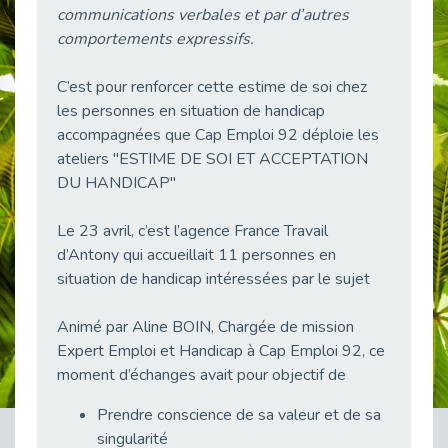
communications verbales et par d’autres
38 vidéos pour comprendre et agir durablement
Publié le 04/05/2026
comportements expressifs.
Le taux d’emploi direct dans la fonction publique dépasse 6 % en 2025
C’est pour renforcer cette estime de soi chez
Publié le 04/05/2026
les personnes en situation de handicap
L'alternance : un tremplin vers l'emploi aussi pour les personnes en situation de handicap
accompagnées que Cap Emploi 92 déploie les
Publié le 01/05/2026
ateliers "ESTIME DE SOI ET ACCEPTATION
Témoignage : Le parcours de Marc, 44 ans
DU HANDICAP"
Publié le 30/04/2026
Le 23 avril, c’est l’agence France Travail
L’Aménagement Raisonnable : Un Levier pour l’Équité
Publié le 29/04/2026
d’Antony qui accueillait 11 personnes en
situation de handicap intéressées par le sujet
Optimiser son CV lorsqu’on est en situation de handicap
Publié le 29/04/2026
Animé par Aline BOIN, Chargée de mission
28 avril : Agir ensemble pour une culture de prévention au travail
Expert Emploi et Handicap à Cap Emploi 92, ce
Publié le 27/04/2026
moment d’échanges avait pour objectif de
Mobilisation pour l’alternance et le handicap
Prendre conscience de sa valeur et de sa
Publié le 24/04/2026
singularité
Handicap moteur et emploi : réussir ses recrutements vidéo