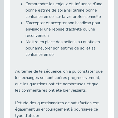
Comprendre les enjeux et l’influence d’une
Publié le 23/04/2026
bonne estime de soi ainsi qu'une bonne
Témoignage : "Le maintien en emploi est un investissement, pas une contrainte."
confiance en soi sur la vie professionnelle
Publié le 22/04/2026
S'accepter et accepter son handicap pour
L’équipe de Cap Emploi 92 s’agrandit : Bienvenue à Charmila, Khoudia et Fadila !
envisager une reprise d’activité ou une
Publié le 20/04/2026
reconversion
Mettre en place des actions au quotidien
[RETOUR SUR] Une session de recrutement inclusive réussie à Asnières !
pour améliorer son estime de soi et sa
Publié le 20/04/2026
confiance en soi
Emploi et Handicap : Une alliance de style entre Cap Emploi 92 et La Cravate Solidaire
Publié le 20/04/2026
Cap Emploi 92 s'engage pour la santé mentale : La formation PSSM au cœur de l'accompagnement
Au terme de le séquence, on a pu constater que
Publié le 13/04/2026
les échanges se sont libérés progressivement,
que les questions ont été nombreuses et que
Recrutement et Handicap : Et si vous testiez avant de vous engager ?
les commentaires ont été bienveillants.
Publié le 13/04/2026
Journée mondiale de la maladie de Parkinson : Mieux comprendre pour mieux accompagner
L’étude des questionnaires de satisfaction est
Publié le 11/04/2026
également un encouragement à poursuivre ce
L’alternance pour tous : Cap Emploi 92 et Seine Ouest Entreprise et Emploi mobilisés à Boulogne-Billancourt
type d’atelier