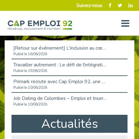
Suivez-nous
[Retour sur événement] L'inclusion au cœur de la Place de l'Emploi à La Défense !
Publié le 16/06/2026
Travailler autrement : Le défi de l'intégration des maladies chroniques en entreprise
Publié le 15/06/2026
Primark recrute avec Cap Emploi 92, une matinée couronnée de succès !
Publié le 10/06/2026
Job Dating de Colombes – Emploi et Insertion
Publié le 10/06/2026
Aborder l'entretien et la situation de handicap en toute confiance
Actualités
Publié le 09/06/2026
Retour sur l’atelier « Optimiser sa recherche d’emploi »
Publié le 02/06/2026