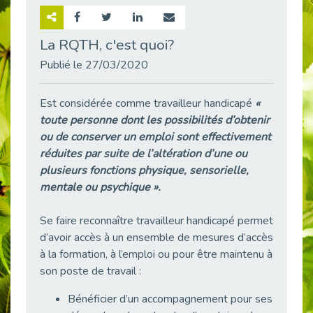
Retour sur la rencontre entre Cap Emploi 92 et Thales (Campus Meudon)
Publié le 02/06/2026
La RQTH, c'est quoi?
Emploi & Handicap : Hachette Livre et Cap emploi 92 renforcent leur collaboration
Publié le 27/03/2020
Publié le 02/06/2026
Et si le handicap ne définissait plus la carrière ?
Est considérée comme travailleur handicapé
«
Publié le 30/05/2026
toute personne dont les possibilités d’obtenir
« Confiance en soi et acceptation du handicap » : un levier puissant vers l’emploi
ou de conserver un emploi sont effectivement
Publié le 22/05/2026
réduites par suite de l’altération d’une ou
plusieurs fonctions physique, sensorielle,
Handicap et emploi : une matinée pour briser les tabous
mentale ou psychique ».
Publié le 21/05/2026
L’alternance : un levier stratégique pour recruter et inclure durablement
Se faire reconnaître travailleur handicapé permet
Publié le 18/05/2026
d’avoir accès à un ensemble de mesures d’accès
Fibromyalgie : Quand la douleur invisible s’invite au bureau
à la formation, à l’emploi ou pour être maintenu à
Publié le 12/05/2026
son poste de travail :
CAP EMPLOI 92 : L’inclusion portée à son sommet, bien au-delà des quotas
Bénéficier d’un accompagnement pour ses
Publié le 12/05/2026