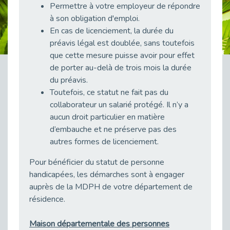
Permettre à votre employeur de répondre
Publié le 23/04/2026
à son obligation d'emploi.
Témoignage : "Le maintien en emploi est un investissement, pas une contrainte."
En cas de licenciement, la durée du
Publié le 22/04/2026
préavis légal est doublée, sans toutefois
L’équipe de Cap Emploi 92 s’agrandit : Bienvenue à Charmila, Khoudia et Fadila !
que cette mesure puisse avoir pour effet
Publié le 20/04/2026
de porter au-delà de trois mois la durée
du préavis.
[RETOUR SUR] Une session de recrutement inclusive réussie à Asnières !
Toutefois, ce statut ne fait pas du
Publié le 20/04/2026
collaborateur un salarié protégé. Il n’y a
Emploi et Handicap : Une alliance de style entre Cap Emploi 92 et La Cravate Solidaire
aucun droit particulier en matière
Publié le 20/04/2026
d’embauche et ne préserve pas des
Cap Emploi 92 s'engage pour la santé mentale : La formation PSSM au cœur de l'accompagnement
autres formes de licenciement.
Publié le 13/04/2026
Pour bénéficier du statut de personne
Recrutement et Handicap : Et si vous testiez avant de vous engager ?
handicapées, les démarches sont à engager
Publié le 13/04/2026
auprès de la MDPH de votre département de
Journée mondiale de la maladie de Parkinson : Mieux comprendre pour mieux accompagner
résidence.
Publié le 11/04/2026
L’alternance pour tous : Cap Emploi 92 et Seine Ouest Entreprise et Emploi mobilisés à Boulogne-Billancourt
Maison départementale des personnes