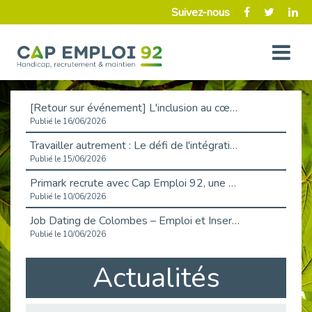
Suivez-nous
[Retour sur événement] L'inclusion au cœur de la Place de l'Emploi à La Défense !
Publié le 16/06/2026
Travailler autrement : Le défi de l'intégration des maladies chroniques en entreprise
Publié le 15/06/2026
Primark recrute avec Cap Emploi 92, une matinée couronnée de succès !
Publié le 10/06/2026
Job Dating de Colombes – Emploi et Insertion
Publié le 10/06/2026
Aborder l'entretien et la situation de handicap en toute confiance
Actualités
Publié le 09/06/2026
Retour sur l’atelier « Optimiser sa recherche d’emploi »
Publié le 02/06/2026