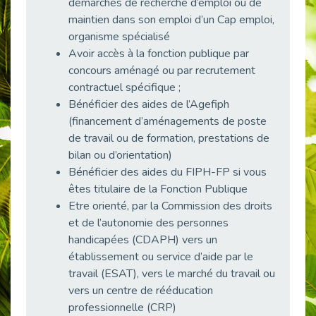
démarches de recherche d’emploi ou de
38 vidéos pour comprendre et agir durablement
maintien dans son emploi d’un Cap emploi,
Publié le 04/05/2026
organisme spécialisé
Le taux d’emploi direct dans la fonction publique dépasse 6 % en 2025
Avoir accès à la fonction publique par
Publié le 04/05/2026
concours aménagé ou par recrutement
L'alternance : un tremplin vers l'emploi aussi pour les personnes en situation de handicap
contractuel spécifique ;
Publié le 01/05/2026
Bénéficier des aides de l’Agefiph
(financement d’aménagements de poste
Témoignage : Le parcours de Marc, 44 ans
de travail ou de formation, prestations de
Publié le 30/04/2026
bilan ou d’orientation)
L’Aménagement Raisonnable : Un Levier pour l’Équité
Bénéficier des aides du FIPH-FP si vous
Publié le 29/04/2026
êtes titulaire de la Fonction Publique
Optimiser son CV lorsqu’on est en situation de handicap
Etre orienté, par la Commission des droits
Publié le 29/04/2026
et de l’autonomie des personnes
28 avril : Agir ensemble pour une culture de prévention au travail
handicapées (CDAPH) vers un
Publié le 27/04/2026
établissement ou service d’aide par le
travail (ESAT), vers le marché du travail ou
Mobilisation pour l’alternance et le handicap
vers un centre de rééducation
Publié le 24/04/2026
professionnelle (CRP)
Handicap moteur et emploi : réussir ses recrutements vidéo