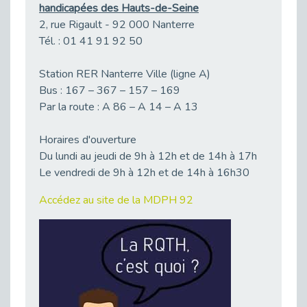
Publié le 11/04/2026
handicapées des Hauts-de-Seine
2, rue Rigault - 92 000 Nanterre
Transition Écologique : Les Cap Emploi 75,92 et 93 s’engagent pour un Numérique Responsable
Publié le 11/04/2026
Tél. : 01 41 91 92 50
Recrutement des seniors : Un levier de transformation pour les ETI franciliennes
Station RER Nanterre Ville (ligne A)
Publié le 11/04/2026
Bus : 167 – 367 – 157 – 169
"Dois-je préciser que je suis handicapé sur mon CV?"
Par la route : A 86 – A 14 – A 13
Publié le 07/04/2026
Handicap psychique au travail : et si nous changions de regard - vidéo
Horaires d'ouverture
Publié le 03/04/2026
Du lundi au jeudi de 9h à 12h et de 14h à 17h
Le vendredi de 9h à 12h et de 14h à 16h30
Avril, mois de l’accompagnement dans l’emploi avec Cap emploi.
Publié le 01/04/2026
Accédez au site de la MDPH 92
Handicap invisible au travail : se taire ou parler? - vidéo
Publié le 31/03/2026
Journée mondiale de sensibilisation à l’autisme
Publié le 31/03/2026
CDD de reconversion : un nouveau contrat pour sécuriser le changement de métier.
Publié le 30/03/2026