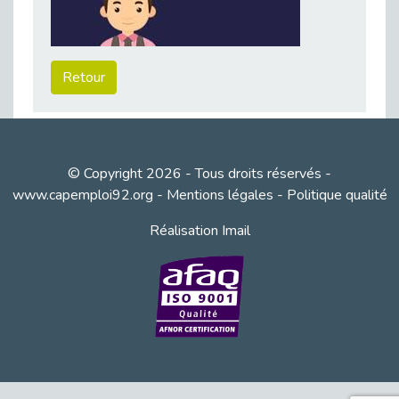
Besoin d’un appui ponctuel expertise handicap ?
Publié le 30/03/2026
Sport2Job Clichy : une édition altoséquanaise avec Cap Emploi 92.
Retour
Publié le 30/03/2026
Mieux appréhender les enjeux du handicap singulier en entreprise - vidéo
Publié le 27/03/2026
DOETH 2025: Fin de l'écrêtement
© Copyright 2026 - Tous droits réservés -
Publié le 24/03/2026
www.capemploi92.org
-
Mentions légales
-
Politique qualité
Déclarer son handicap à son employeur : un levier professionnel ?
Réalisation Imail
Publié le 23/03/2026
Le silence, l’autre face du recrutement : un appel au respect des candidats.
Publié le 23/03/2026
Synergie partenariale pour l'Inclusion Professionnelle chez Orange
Publié le 16/03/2026
Cap Emploi : L'accompagnement EXH c’est quoi ?
Publié le 16/03/2026