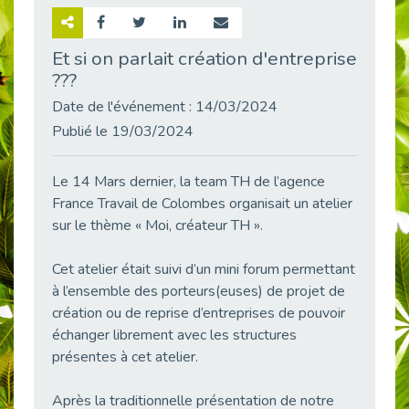
Retour sur la rencontre entre Cap Emploi 92 et Thales (Campus Meudon)
Publié le 02/06/2026
Et si on parlait création d'entreprise
???
Emploi & Handicap : Hachette Livre et Cap emploi 92 renforcent leur collaboration
Publié le 02/06/2026
Date de l'événement : 14/03/2024
Et si le handicap ne définissait plus la carrière ?
Publié le 19/03/2024
Publié le 30/05/2026
« Confiance en soi et acceptation du handicap » : un levier puissant vers l’emploi
Le 14 Mars dernier, la team TH de l’agence
Publié le 22/05/2026
France Travail de Colombes organisait un atelier
sur le thème « Moi, créateur TH ».
Handicap et emploi : une matinée pour briser les tabous
Publié le 21/05/2026
Cet atelier était suivi d’un mini forum permettant
L’alternance : un levier stratégique pour recruter et inclure durablement
à l’ensemble des porteurs(euses) de projet de
Publié le 18/05/2026
création ou de reprise d’entreprises de pouvoir
Fibromyalgie : Quand la douleur invisible s’invite au bureau
échanger librement avec les structures
Publié le 12/05/2026
présentes à cet atelier.
CAP EMPLOI 92 : L’inclusion portée à son sommet, bien au-delà des quotas
Publié le 12/05/2026
Après la traditionnelle présentation de notre