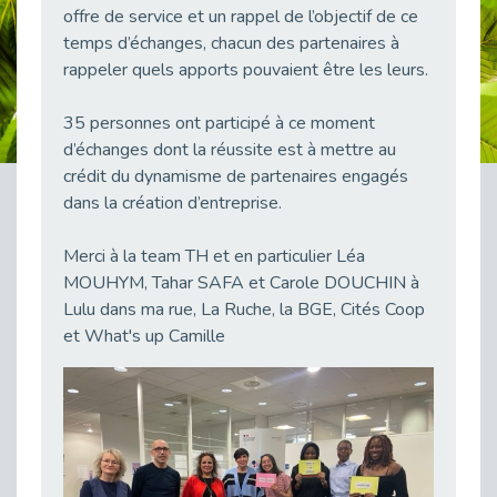
offre de service et un rappel de l’objectif de ce
38 vidéos pour comprendre et agir durablement
Publié le 04/05/2026
temps d’échanges, chacun des partenaires à
rappeler quels apports pouvaient être les leurs.
Le taux d’emploi direct dans la fonction publique dépasse 6 % en 2025
Publié le 04/05/2026
35 personnes ont participé à ce moment
L'alternance : un tremplin vers l'emploi aussi pour les personnes en situation de handicap
d’échanges dont la réussite est à mettre au
Publié le 01/05/2026
crédit du dynamisme de partenaires engagés
Témoignage : Le parcours de Marc, 44 ans
dans la création d’entreprise.
Publié le 30/04/2026
Merci à la team TH et en particulier Léa
L’Aménagement Raisonnable : Un Levier pour l’Équité
Publié le 29/04/2026
MOUHYM, Tahar SAFA et Carole DOUCHIN à
Lulu dans ma rue, La Ruche, la BGE, Cités Coop
Optimiser son CV lorsqu’on est en situation de handicap
et What's up Camille
Publié le 29/04/2026
28 avril : Agir ensemble pour une culture de prévention au travail
Publié le 27/04/2026
Mobilisation pour l’alternance et le handicap
Publié le 24/04/2026
Handicap moteur et emploi : réussir ses recrutements vidéo