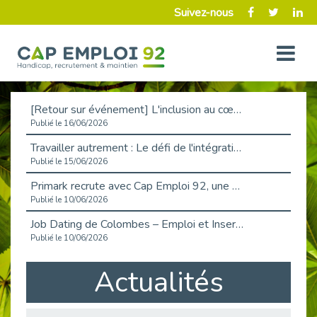
Suivez-nous
[Retour sur événement] L'inclusion au cœur de la Place de l'Emploi à La Défense !
Publié le 16/06/2026
Travailler autrement : Le défi de l'intégration des maladies chroniques en entreprise
Publié le 15/06/2026
Primark recrute avec Cap Emploi 92, une matinée couronnée de succès !
Publié le 10/06/2026
Job Dating de Colombes – Emploi et Insertion
Publié le 10/06/2026
Aborder l'entretien et la situation de handicap en toute confiance
Actualités
Publié le 09/06/2026
Retour sur l’atelier « Optimiser sa recherche d’emploi »
Publié le 02/06/2026