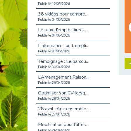
Publié le 12/05/2026
38 vidéos pour comprendre et agir durablement
Publié le 04/05/2026
Le taux d’emploi direct dans la fonction publique dépasse 6 % en 2025
Publié le 04/05/2026
L'alternance : un tremplin vers l'emploi aussi pour les personnes en situation de handicap
Publié le 01/05/2026
Témoignage : Le parcours de Marc, 44 ans
R
Publié le 30/04/2026
L’Aménagement Raisonnable : Un Levier pour l’Équité
Publié le 29/04/2026
Optimiser son CV lorsqu’on est en situation de handicap
Publié le 29/04/2026
28 avril : Agir ensemble pour une culture de prévention au travail
Publié le 27/04/2026
Mobilisation pour l’alternance et le handicap
Publié le 24/04/2026