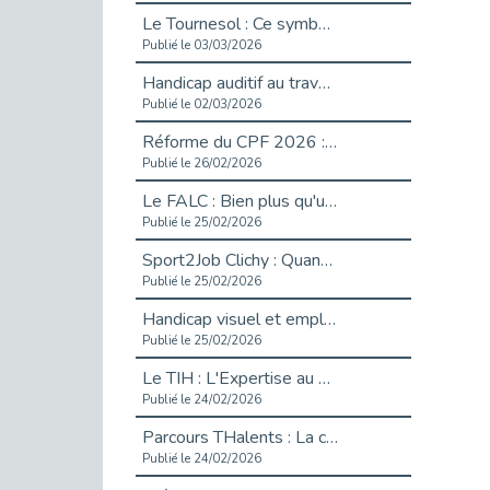
Le Tournesol : Ce symbole discret qui change la vie des personnes en situation de handicap invisible
Publié le 03/03/2026
Handicap auditif au travail : rendre l’invisible accessible
Publié le 02/03/2026
Réforme du CPF 2026 : Ce qui change ce printemps pour vos droits à la formation
Publié le 26/02/2026
Le FALC : Bien plus qu'une écriture, un levier d'inclusion
Publié le 25/02/2026
Sport2Job Clichy : Quand le terrain devient le plus beau des bureaux
Publié le 25/02/2026
Handicap visuel et emploi : lever les obstacles pour révéler les - vidéo
Publié le 25/02/2026
Le TIH : L'Expertise au Service de l'Inclusion
Publié le 24/02/2026
Parcours THalents : La complémentarité au service de l'Emploi.
Publié le 24/02/2026