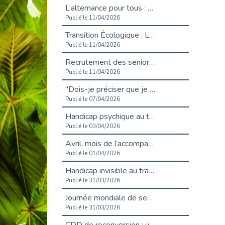
L’alternance pour tous : Cap Emploi 92 et Seine Ouest Entreprise et Emploi mobilisés à Boulogne-Billancourt
Publié le 11/04/2026
Transition Écologique : Les Cap Emploi 75,92 et 93 s’engagent pour un Numérique Responsable
Publié le 11/04/2026
Recrutement des seniors : Un levier de transformation pour les ETI franciliennes
Publié le 11/04/2026
"Dois-je préciser que je suis handicapé sur mon CV?"
Publié le 07/04/2026
Handicap psychique au travail : et si nous changions de regard - vidéo
Publié le 03/04/2026
Avril, mois de l’accompagnement dans l’emploi avec Cap emploi.
Publié le 01/04/2026
Handicap invisible au travail : se taire ou parler? - vidéo
Publié le 31/03/2026
Journée mondiale de sensibilisation à l’autisme
Publié le 31/03/2026