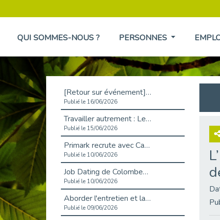
QUI SOMMES-NOUS ?
PERSONNES
EMPL
[Retour sur événement] L'inclusion au cœur de la Place de l'Emploi à La Défense !
Publié le 16/06/2026
Travailler autrement : Le défi de l'intégration des maladies chroniques en entreprise
Publié le 15/06/2026
Primark recrute avec Cap Emploi 92, une matinée couronnée de succès !
L
Publié le 10/06/2026
d
Job Dating de Colombes – Emploi et Insertion
Publié le 10/06/2026
Da
Aborder l'entretien et la situation de handicap en toute confiance
Pu
Publié le 09/06/2026