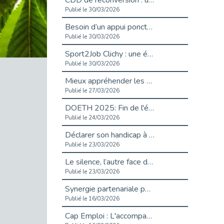
CDD de reconversion : un nouveau contrat pour sécuriser le changement de métier.
Publié le 30/03/2026
Besoin d’un appui ponctuel expertise handicap ?
Publié le 30/03/2026
Sport2Job Clichy : une édition altoséquanaise avec Cap Emploi 92.
Publié le 30/03/2026
Mieux appréhender les enjeux du handicap singulier en entreprise - vidéo
Publié le 27/03/2026
DOETH 2025: Fin de l'écrêtement
Publié le 24/03/2026
Déclarer son handicap à son employeur : un levier professionnel ?
Publié le 23/03/2026
Le silence, l’autre face du recrutement : un appel au respect des candidats.
Publié le 23/03/2026
Synergie partenariale pour l'Inclusion Professionnelle chez Orange
Publié le 16/03/2026
Cap Emploi : L'accompagnement EXH c’est quoi ?