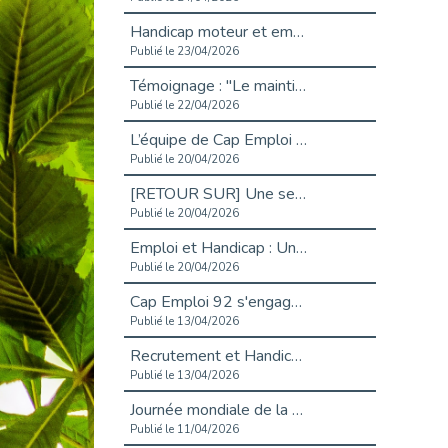
Handicap moteur et emploi : réussir ses recrutements vidéo
Publié le 23/04/2026
Témoignage : "Le maintien en emploi est un investissement, pas une contrainte."
Publié le 22/04/2026
L’équipe de Cap Emploi 92 s’agrandit : Bienvenue à Charmila, Khoudia et Fadila !
Publié le 20/04/2026
[RETOUR SUR] Une session de recrutement inclusive réussie à Asnières !
Publié le 20/04/2026
Emploi et Handicap : Une alliance de style entre Cap Emploi 92 et La Cravate Solidaire
Publié le 20/04/2026
Cap Emploi 92 s'engage pour la santé mentale : La formation PSSM au cœur de l'accompagnement
Publié le 13/04/2026
Recrutement et Handicap : Et si vous testiez avant de vous engager ?
Publié le 13/04/2026
Journée mondiale de la maladie de Parkinson : Mieux comprendre pour mieux accompagner
Publié le 11/04/2026