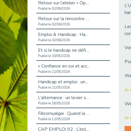
Retour sur l’atelier « Optimiser sa recherche d’emploi »
L’U
Publié le 02/06/2026
han
Retour sur la rencontre entre Cap Emploi 92 et Thales (Campus Meudon)
Publié le 02/06/2026
Les
con
Emploi & Handicap : Hachette Livre et Cap emploi 92 renforcent leur collaboration
Publié le 02/06/2026
Vou
Et si le handicap ne définissait plus la carrière ?
Publié le 30/05/2026
Pou
« Confiance en soi et acceptation du handicap » : un levier puissant vers l’emploi
Publié le 22/05/2026
We
Handicap et emploi : une matinée pour briser les tabous
Publié le 21/05/2026
Je 
L’alternance : un levier stratégique pour recruter et inclure durablement
We
Publié le 18/05/2026
Fibromyalgie : Quand la douleur invisible s’invite au bureau
Je 
Publié le 12/05/2026
CAP EMPLOI 92 : L’inclusion portée à son sommet, bien au-delà des quotas