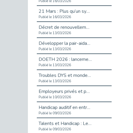
Publié le 16/03/2026
21 Mars : Plus qu’un symbole, un engagement pour l’inclusion
Publié le 16/03/2026
Décret de renouvellement de l'aide aux employeurs d'apprentis
Publié le 13/03/2026
Développer la pair-aidance en santé mentale : guide pour les employeurs
Publié le 13/03/2026
DOETH 2026 : lancement de la campagne pour les employeurs publics
Publié le 13/03/2026
Troubles DYS et monde du travail : mieux comprendre pour mieux accompagner _ vidéo
Publié le 13/03/2026
Employeurs privés et publics : vigilance face aux démarchages liés à l’OETH en 2026
Publié le 10/03/2026
Handicap auditif en entreprise, aménagements pour sécuriser la communication - vidéo
Publié le 09/03/2026
Talents et Handicap : Le Top 10 des métiers plébiscités dans les Hauts-de-Seine
Publié le 09/03/2026