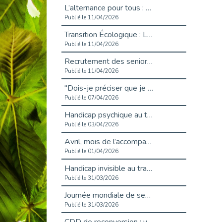
L’alternance pour tous : Cap Emploi 92 et Seine Ouest Entreprise et Emploi mobilisés à Boulogne-Billancourt
Publié le 11/04/2026
Transition Écologique : Les Cap Emploi 75,92 et 93 s’engagent pour un Numérique Responsable
Publié le 11/04/2026
Recrutement des seniors : Un levier de transformation pour les ETI franciliennes
Publié le 11/04/2026
"Dois-je préciser que je suis handicapé sur mon CV?"
Publié le 07/04/2026
Handicap psychique au travail : et si nous changions de regard - vidéo
Publié le 03/04/2026
Avril, mois de l’accompagnement dans l’emploi avec Cap emploi.
Publié le 01/04/2026
Handicap invisible au travail : se taire ou parler? - vidéo
Publié le 31/03/2026
Journée mondiale de sensibilisation à l’autisme
Publié le 31/03/2026