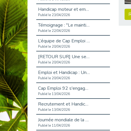
Handicap moteur et emploi : réussir ses recrutements vidéo
R
Publié le 23/04/2026
Témoignage : "Le maintien en emploi est un investissement, pas une contrainte."
Publié le 22/04/2026
L’équipe de Cap Emploi 92 s’agrandit : Bienvenue à Charmila, Khoudia et Fadila !
Publié le 20/04/2026
[RETOUR SUR] Une session de recrutement inclusive réussie à Asnières !
Publié le 20/04/2026
Emploi et Handicap : Une alliance de style entre Cap Emploi 92 et La Cravate Solidaire
Publié le 20/04/2026
Cap Emploi 92 s'engage pour la santé mentale : La formation PSSM au cœur de l'accompagnement
Publié le 13/04/2026
Recrutement et Handicap : Et si vous testiez avant de vous engager ?
Publié le 13/04/2026
Journée mondiale de la maladie de Parkinson : Mieux comprendre pour mieux accompagner
Publié le 11/04/2026