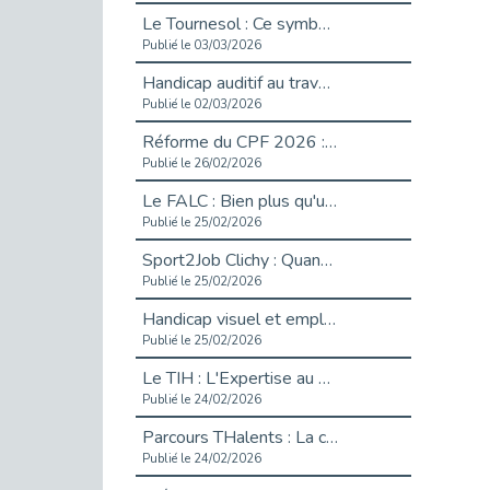
Le Tournesol : Ce symbole discret qui change la vie des personnes en situation de handicap invisible
Publié le 03/03/2026
Handicap auditif au travail : rendre l’invisible accessible
Publié le 02/03/2026
Réforme du CPF 2026 : Ce qui change ce printemps pour vos droits à la formation
Publié le 26/02/2026
Le FALC : Bien plus qu'une écriture, un levier d'inclusion
Publié le 25/02/2026
Sport2Job Clichy : Quand le terrain devient le plus beau des bureaux
Publié le 25/02/2026
Handicap visuel et emploi : lever les obstacles pour révéler les - vidéo
Publié le 25/02/2026
Le TIH : L'Expertise au Service de l'Inclusion
Publié le 24/02/2026
Parcours THalents : La complémentarité au service de l'Emploi.
Publié le 24/02/2026