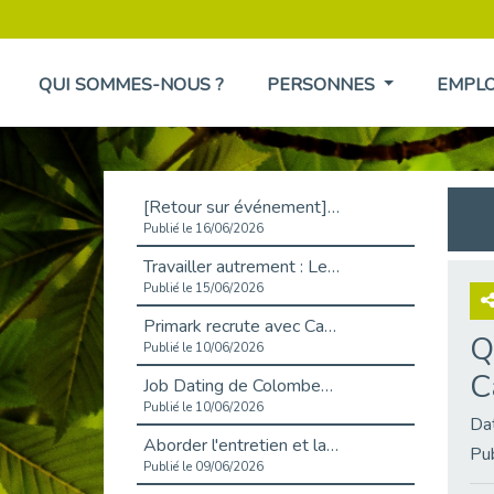
QUI SOMMES-NOUS ?
PERSONNES
EMPL
[Retour sur événement] L'inclusion au cœur de la Place de l'Emploi à La Défense !
Publié le 16/06/2026
Travailler autrement : Le défi de l'intégration des maladies chroniques en entreprise
Publié le 15/06/2026
Primark recrute avec Cap Emploi 92, une matinée couronnée de succès !
Q
Publié le 10/06/2026
C
Job Dating de Colombes – Emploi et Insertion
Publié le 10/06/2026
Da
Aborder l'entretien et la situation de handicap en toute confiance
Pu
Publié le 09/06/2026