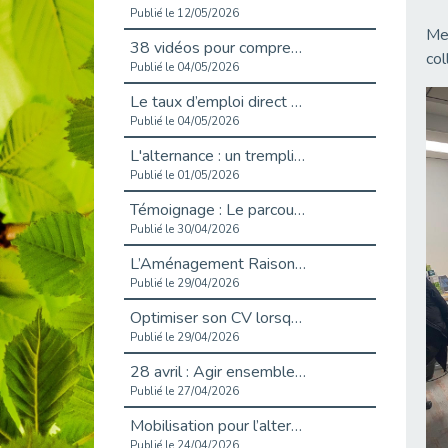
Publié le 12/05/2026
Mer
38 vidéos pour comprendre et agir durablement
col
Publié le 04/05/2026
Le taux d’emploi direct dans la fonction publique dépasse 6 % en 2025
Publié le 04/05/2026
L'alternance : un tremplin vers l'emploi aussi pour les personnes en situation de handicap
Publié le 01/05/2026
Témoignage : Le parcours de Marc, 44 ans
Publié le 30/04/2026
L’Aménagement Raisonnable : Un Levier pour l’Équité
Publié le 29/04/2026
Optimiser son CV lorsqu’on est en situation de handicap
Publié le 29/04/2026
28 avril : Agir ensemble pour une culture de prévention au travail
Publié le 27/04/2026
Mobilisation pour l’alternance et le handicap
Publié le 24/04/2026