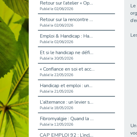
Retour sur l’atelier « Optimiser sa recherche d’emploi »
Le 
Publié le 02/06/2026
org
Retour sur la rencontre entre Cap Emploi 92 et Thales (Campus Meudon)
d’e
Publié le 02/06/2026
Les
Emploi & Handicap : Hachette Livre et Cap emploi 92 renforcent leur collaboration
Publié le 02/06/2026
Et si le handicap ne définissait plus la carrière ?
Publié le 30/05/2026
« Confiance en soi et acceptation du handicap » : un levier puissant vers l’emploi
Publié le 22/05/2026
Handicap et emploi : une matinée pour briser les tabous
Publié le 21/05/2026
L’alternance : un levier stratégique pour recruter et inclure durablement
Publié le 18/05/2026
Fibromyalgie : Quand la douleur invisible s’invite au bureau
Publié le 12/05/2026
Un 
voc
CAP EMPLOI 92 : L’inclusion portée à son sommet, bien au-delà des quotas