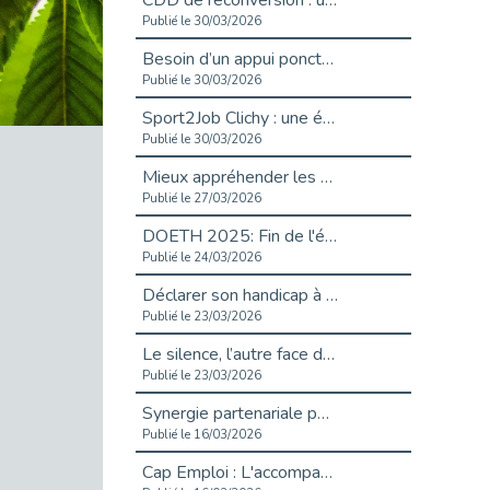
CDD de reconversion : un nouveau contrat pour sécuriser le changement de métier.
Publié le 30/03/2026
Besoin d’un appui ponctuel expertise handicap ?
Publié le 30/03/2026
Sport2Job Clichy : une édition altoséquanaise avec Cap Emploi 92.
Publié le 30/03/2026
Mieux appréhender les enjeux du handicap singulier en entreprise - vidéo
Publié le 27/03/2026
DOETH 2025: Fin de l'écrêtement
Publié le 24/03/2026
Déclarer son handicap à son employeur : un levier professionnel ?
Publié le 23/03/2026
Le silence, l’autre face du recrutement : un appel au respect des candidats.
Publié le 23/03/2026
Synergie partenariale pour l'Inclusion Professionnelle chez Orange
Publié le 16/03/2026
Cap Emploi : L'accompagnement EXH c’est quoi ?