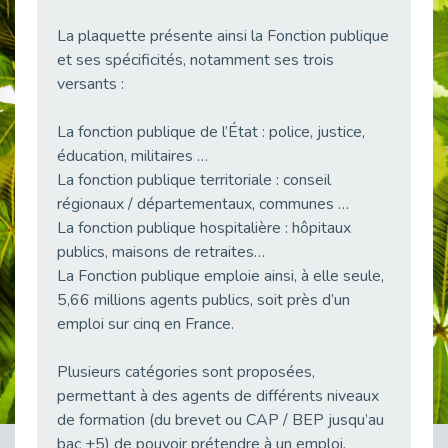
38 vidéos pour comprendre et agir durablement
La plaquette présente ainsi la Fonction publique
Publié le 04/05/2026
et ses spécificités, notamment ses trois
Le taux d’emploi direct dans la fonction publique dépasse 6 % en 2025
versants :
Publié le 04/05/2026
L'alternance : un tremplin vers l'emploi aussi pour les personnes en situation de handicap
La fonction publique de l’État : police, justice,
Publié le 01/05/2026
éducation, militaires …
Témoignage : Le parcours de Marc, 44 ans
La fonction publique territoriale : conseil
Publié le 30/04/2026
régionaux / départementaux, communes …
La fonction publique hospitalière : hôpitaux
L’Aménagement Raisonnable : Un Levier pour l’Équité
publics, maisons de retraites…
Publié le 29/04/2026
La Fonction publique emploie ainsi, à elle seule,
Optimiser son CV lorsqu’on est en situation de handicap
5,66 millions agents publics, soit près d’un
Publié le 29/04/2026
emploi sur cinq en France.
28 avril : Agir ensemble pour une culture de prévention au travail
Publié le 27/04/2026
Plusieurs catégories sont proposées,
Mobilisation pour l’alternance et le handicap
permettant à des agents de différents niveaux
Publié le 24/04/2026
de formation (du brevet ou CAP / BEP jusqu’au
bac +5) de pouvoir prétendre à un emploi.
Handicap moteur et emploi : réussir ses recrutements vidéo