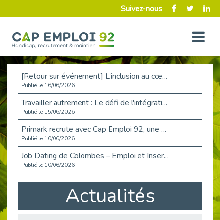
Suivez-nous
[Retour sur événement] L'inclusion au cœur de la Place de l'Emploi à La Défense !
Publié le 16/06/2026
Travailler autrement : Le défi de l'intégration des maladies chroniques en entreprise
Publié le 15/06/2026
Primark recrute avec Cap Emploi 92, une matinée couronnée de succès !
Publié le 10/06/2026
Job Dating de Colombes – Emploi et Insertion
Publié le 10/06/2026
Aborder l'entretien et la situation de handicap en toute confiance
Actualités
Publié le 09/06/2026
Retour sur l’atelier « Optimiser sa recherche d’emploi »
Publié le 02/06/2026