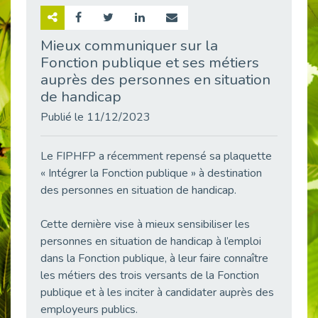
Retour sur la rencontre entre Cap Emploi 92 et Thales (Campus Meudon)
Publié le 02/06/2026
Mieux communiquer sur la
Fonction publique et ses métiers
Emploi & Handicap : Hachette Livre et Cap emploi 92 renforcent leur collaboration
Publié le 02/06/2026
auprès des personnes en situation
de handicap
Et si le handicap ne définissait plus la carrière ?
Publié le 30/05/2026
Publié le 11/12/2023
« Confiance en soi et acceptation du handicap » : un levier puissant vers l’emploi
Publié le 22/05/2026
Le FIPHFP a récemment repensé sa plaquette
« Intégrer la Fonction publique » à destination
Handicap et emploi : une matinée pour briser les tabous
des personnes en situation de handicap.
Publié le 21/05/2026
L’alternance : un levier stratégique pour recruter et inclure durablement
Cette dernière vise à mieux sensibiliser les
Publié le 18/05/2026
personnes en situation de handicap à l’emploi
Fibromyalgie : Quand la douleur invisible s’invite au bureau
dans la Fonction publique, à leur faire connaître
Publié le 12/05/2026
les métiers des trois versants de la Fonction
CAP EMPLOI 92 : L’inclusion portée à son sommet, bien au-delà des quotas
publique et à les inciter à candidater auprès des
Publié le 12/05/2026
employeurs publics.