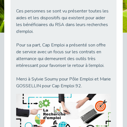
38 vidéos pour comprendre et agir durablement
Publié le 04/05/2026
Ces personnes se sont vu présenter toutes les
aides et les dispositifs qui existent pour aider
Le taux d’emploi direct dans la fonction publique dépasse 6 % en 2025
les bénéficiaires du RSA dans leurs recherches
Publié le 04/05/2026
d’emploi.
L'alternance : un tremplin vers l'emploi aussi pour les personnes en situation de handicap
Publié le 01/05/2026
Pour sa part, Cap Emploi a présenté son offre
Témoignage : Le parcours de Marc, 44 ans
de service avec un focus sur les contrats en
Publié le 30/04/2026
alternance qui demeurent des outils très
intéressant pour favoriser le retour à l’emploi.
L’Aménagement Raisonnable : Un Levier pour l’Équité
Publié le 29/04/2026
Merci à Sylvie Soumy pour Pôle Emploi et Marie
Optimiser son CV lorsqu’on est en situation de handicap
GOSSELLIN pour Cap Emploi 92.
Publié le 29/04/2026
28 avril : Agir ensemble pour une culture de prévention au travail
Publié le 27/04/2026
Mobilisation pour l’alternance et le handicap
Publié le 24/04/2026
Handicap moteur et emploi : réussir ses recrutements vidéo