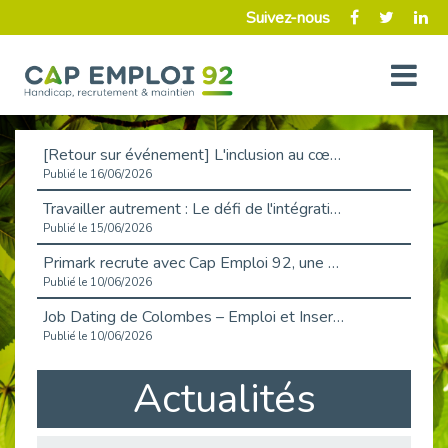
Suivez-nous
[Retour sur événement] L'inclusion au cœur de la Place de l'Emploi à La Défense !
Publié le 16/06/2026
Travailler autrement : Le défi de l'intégration des maladies chroniques en entreprise
Publié le 15/06/2026
Primark recrute avec Cap Emploi 92, une matinée couronnée de succès !
Publié le 10/06/2026
Job Dating de Colombes – Emploi et Insertion
Publié le 10/06/2026
Aborder l'entretien et la situation de handicap en toute confiance
Actualités
Publié le 09/06/2026
Retour sur l’atelier « Optimiser sa recherche d’emploi »
Publié le 02/06/2026