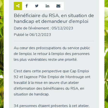
Retour sur la rencontre entre Cap Emploi 92 et Thales (Campus Meudon)
Publié le 02/06/2026
Bénéficiaire du RSA, en situation de
handicap et demandeur d’emploi
Emploi & Handicap : Hachette Livre et Cap emploi 92 renforcent leur collaboration
Publié le 02/06/2026
Date de l'événement : 05/12/2023
Et si le handicap ne définissait plus la carrière ?
Publié le 06/12/2023
Publié le 30/05/2026
« Confiance en soi et acceptation du handicap » : un levier puissant vers l’emploi
Au cœur des préoccupations du service public
Publié le 22/05/2026
de l’emploi, le retour à l’emploi des personnes
les plus vulnérables reste une priorité.
Handicap et emploi : une matinée pour briser les tabous
Publié le 21/05/2026
C’est dans cette perspective que Cap Emploi
L’alternance : un levier stratégique pour recruter et inclure durablement
92 et l’agence Pôle Emploi de Montrouge ont
Publié le 18/05/2026
travaillé à la mise en œuvre d’un atelier
Fibromyalgie : Quand la douleur invisible s’invite au bureau
d’information des bénéficiaires du RSA, en
Publié le 12/05/2026
situation de handicap.
CAP EMPLOI 92 : L’inclusion portée à son sommet, bien au-delà des quotas
Publié le 12/05/2026
34 personnes étaient présentes à cet atelier.