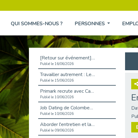
QUI SOMMES-NOUS ?
PERSONNES
EMPL
[Retour sur événement] L'inclusion au cœur de la Place de l'Emploi à La Défense !
Publié le 16/06/2026
Travailler autrement : Le défi de l'intégration des maladies chroniques en entreprise
Publié le 15/06/2026
Primark recrute avec Cap Emploi 92, une matinée couronnée de succès !
E
Publié le 10/06/2026
Job Dating de Colombes – Emploi et Insertion
Da
Publié le 10/06/2026
Pu
Aborder l'entretien et la situation de handicap en toute confiance
Publié le 09/06/2026