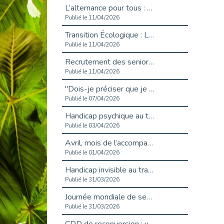
L’alternance pour tous : Cap Emploi 92 et Seine Ouest Entreprise et Emploi mobilisés à Boulogne-Billancourt
Publié le 11/04/2026
Transition Écologique : Les Cap Emploi 75,92 et 93 s’engagent pour un Numérique Responsable
Publié le 11/04/2026
Recrutement des seniors : Un levier de transformation pour les ETI franciliennes
Publié le 11/04/2026
"Dois-je préciser que je suis handicapé sur mon CV?"
Publié le 07/04/2026
Handicap psychique au travail : et si nous changions de regard - vidéo
Publié le 03/04/2026
Avril, mois de l’accompagnement dans l’emploi avec Cap emploi.
Publié le 01/04/2026
Handicap invisible au travail : se taire ou parler? - vidéo
Publié le 31/03/2026
Journée mondiale de sensibilisation à l’autisme
Publié le 31/03/2026