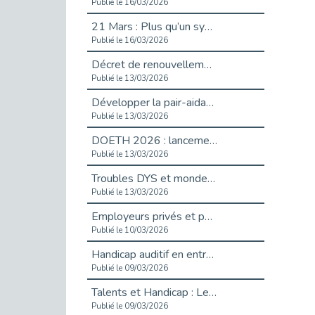
Publié le 16/03/2026
21 Mars : Plus qu’un symbole, un engagement pour l’inclusion
Publié le 16/03/2026
Décret de renouvellement de l'aide aux employeurs d'apprentis
Publié le 13/03/2026
Développer la pair-aidance en santé mentale : guide pour les employeurs
Publié le 13/03/2026
DOETH 2026 : lancement de la campagne pour les employeurs publics
Publié le 13/03/2026
Troubles DYS et monde du travail : mieux comprendre pour mieux accompagner _ vidéo
Publié le 13/03/2026
Employeurs privés et publics : vigilance face aux démarchages liés à l’OETH en 2026
Publié le 10/03/2026
Handicap auditif en entreprise, aménagements pour sécuriser la communication - vidéo
Publié le 09/03/2026
Talents et Handicap : Le Top 10 des métiers plébiscités dans les Hauts-de-Seine
Publié le 09/03/2026