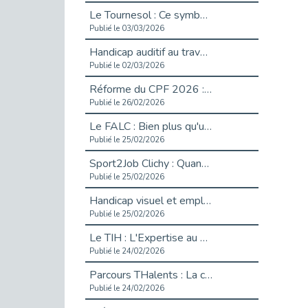
Le Tournesol : Ce symbole discret qui change la vie des personnes en situation de handicap invisible
Publié le 03/03/2026
Handicap auditif au travail : rendre l’invisible accessible
Publié le 02/03/2026
Réforme du CPF 2026 : Ce qui change ce printemps pour vos droits à la formation
Publié le 26/02/2026
Le FALC : Bien plus qu'une écriture, un levier d'inclusion
Publié le 25/02/2026
Sport2Job Clichy : Quand le terrain devient le plus beau des bureaux
Publié le 25/02/2026
Handicap visuel et emploi : lever les obstacles pour révéler les - vidéo
Publié le 25/02/2026
Le TIH : L'Expertise au Service de l'Inclusion
Publié le 24/02/2026
Parcours THalents : La complémentarité au service de l'Emploi.
Publié le 24/02/2026