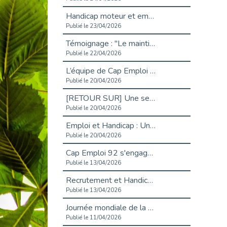
Handicap moteur et emploi : réussir ses recrutements vidéo
Publié le 23/04/2026
Témoignage : "Le maintien en emploi est un investissement, pas une contrainte."
Publié le 22/04/2026
L’équipe de Cap Emploi 92 s’agrandit : Bienvenue à Charmila, Khoudia et Fadila !
Publié le 20/04/2026
[RETOUR SUR] Une session de recrutement inclusive réussie à Asnières !
Publié le 20/04/2026
Emploi et Handicap : Une alliance de style entre Cap Emploi 92 et La Cravate Solidaire
Publié le 20/04/2026
Cap Emploi 92 s'engage pour la santé mentale : La formation PSSM au cœur de l'accompagnement
Publié le 13/04/2026
Recrutement et Handicap : Et si vous testiez avant de vous engager ?
Publié le 13/04/2026
Journée mondiale de la maladie de Parkinson : Mieux comprendre pour mieux accompagner
Publié le 11/04/2026