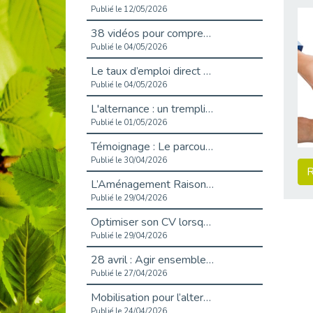
Publié le 12/05/2026
38 vidéos pour comprendre et agir durablement
Publié le 04/05/2026
Le taux d’emploi direct dans la fonction publique dépasse 6 % en 2025
Publié le 04/05/2026
L'alternance : un tremplin vers l'emploi aussi pour les personnes en situation de handicap
Publié le 01/05/2026
Témoignage : Le parcours de Marc, 44 ans
Publié le 30/04/2026
R
L’Aménagement Raisonnable : Un Levier pour l’Équité
Publié le 29/04/2026
Optimiser son CV lorsqu’on est en situation de handicap
Publié le 29/04/2026
28 avril : Agir ensemble pour une culture de prévention au travail
Publié le 27/04/2026
Mobilisation pour l’alternance et le handicap
Publié le 24/04/2026