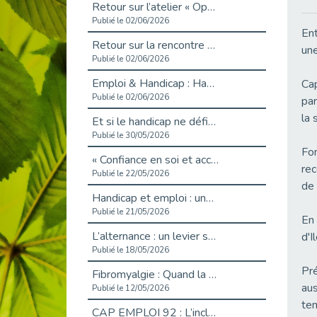
Retour sur l’atelier « Optimiser sa recherche d’emploi »
Publié le 02/06/2026
Ent
Retour sur la rencontre entre Cap Emploi 92 et Thales (Campus Meudon)
une
Publié le 02/06/2026
Emploi & Handicap : Hachette Livre et Cap emploi 92 renforcent leur collaboration
Cap
Publié le 02/06/2026
par
la 
Et si le handicap ne définissait plus la carrière ?
Publié le 30/05/2026
Fon
« Confiance en soi et acceptation du handicap » : un levier puissant vers l’emploi
rec
Publié le 22/05/2026
de 
Handicap et emploi : une matinée pour briser les tabous
Publié le 21/05/2026
En 
L’alternance : un levier stratégique pour recruter et inclure durablement
d'I
Publié le 18/05/2026
Pré
Fibromyalgie : Quand la douleur invisible s’invite au bureau
aus
Publié le 12/05/2026
tem
CAP EMPLOI 92 : L’inclusion portée à son sommet, bien au-delà des quotas