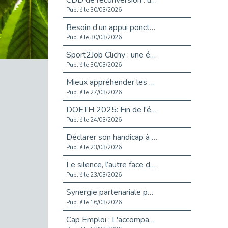
CDD de reconversion : un nouveau contrat pour sécuriser le changement de métier.
Publié le 30/03/2026
Besoin d’un appui ponctuel expertise handicap ?
Publié le 30/03/2026
Sport2Job Clichy : une édition altoséquanaise avec Cap Emploi 92.
Publié le 30/03/2026
Mieux appréhender les enjeux du handicap singulier en entreprise - vidéo
Publié le 27/03/2026
DOETH 2025: Fin de l'écrêtement
Publié le 24/03/2026
Déclarer son handicap à son employeur : un levier professionnel ?
Publié le 23/03/2026
Le silence, l’autre face du recrutement : un appel au respect des candidats.
Publié le 23/03/2026
Synergie partenariale pour l'Inclusion Professionnelle chez Orange
Publié le 16/03/2026
Cap Emploi : L'accompagnement EXH c’est quoi ?