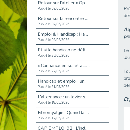
Retour sur l’atelier « Optimiser sa recherche d’emploi »
Prè
Publié le 02/06/2026
des
Retour sur la rencontre entre Cap Emploi 92 et Thales (Campus Meudon)
Publié le 02/06/2026
Auj
Emploi & Handicap : Hachette Livre et Cap emploi 92 renforcent leur collaboration
pré
Publié le 02/06/2026
Et si le handicap ne définissait plus la carrière ?
Le 
Publié le 30/05/2026
lou
« Confiance en soi et acceptation du handicap » : un levier puissant vers l’emploi
Tou
Publié le 22/05/2026
pro
Handicap et emploi : une matinée pour briser les tabous
per
Publié le 21/05/2026
L’alternance : un levier stratégique pour recruter et inclure durablement
Et 
Publié le 18/05/2026
Fibromyalgie : Quand la douleur invisible s’invite au bureau
Publié le 12/05/2026
CAP EMPLOI 92 : L’inclusion portée à son sommet, bien au-delà des quotas