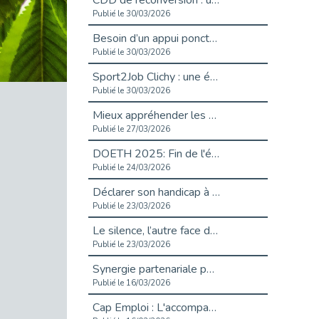
CDD de reconversion : un nouveau contrat pour sécuriser le changement de métier.
Publié le 30/03/2026
Besoin d’un appui ponctuel expertise handicap ?
Publié le 30/03/2026
Sport2Job Clichy : une édition altoséquanaise avec Cap Emploi 92.
Publié le 30/03/2026
Mieux appréhender les enjeux du handicap singulier en entreprise - vidéo
Publié le 27/03/2026
DOETH 2025: Fin de l'écrêtement
Publié le 24/03/2026
Déclarer son handicap à son employeur : un levier professionnel ?
Publié le 23/03/2026
Le silence, l’autre face du recrutement : un appel au respect des candidats.
Publié le 23/03/2026
Synergie partenariale pour l'Inclusion Professionnelle chez Orange
Publié le 16/03/2026
Cap Emploi : L'accompagnement EXH c’est quoi ?