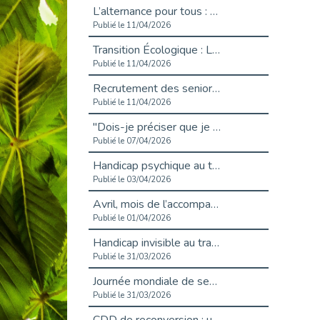
L’alternance pour tous : Cap Emploi 92 et Seine Ouest Entreprise et Emploi mobilisés à Boulogne-Billancourt
Publié le 11/04/2026
Transition Écologique : Les Cap Emploi 75,92 et 93 s’engagent pour un Numérique Responsable
Publié le 11/04/2026
Recrutement des seniors : Un levier de transformation pour les ETI franciliennes
Publié le 11/04/2026
"Dois-je préciser que je suis handicapé sur mon CV?"
Publié le 07/04/2026
Handicap psychique au travail : et si nous changions de regard - vidéo
Publié le 03/04/2026
Avril, mois de l’accompagnement dans l’emploi avec Cap emploi.
Publié le 01/04/2026
Handicap invisible au travail : se taire ou parler? - vidéo
Publié le 31/03/2026
Journée mondiale de sensibilisation à l’autisme
Publié le 31/03/2026