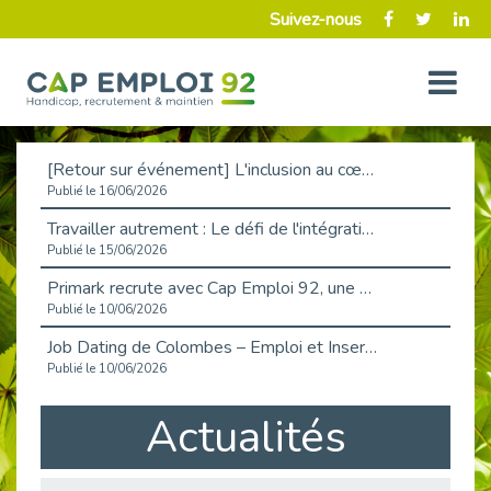
Suivez-nous
[Retour sur événement] L'inclusion au cœur de la Place de l'Emploi à La Défense !
Publié le 16/06/2026
Travailler autrement : Le défi de l'intégration des maladies chroniques en entreprise
Publié le 15/06/2026
Primark recrute avec Cap Emploi 92, une matinée couronnée de succès !
Publié le 10/06/2026
Job Dating de Colombes – Emploi et Insertion
Publié le 10/06/2026
Aborder l'entretien et la situation de handicap en toute confiance
Actualités
Publié le 09/06/2026
Retour sur l’atelier « Optimiser sa recherche d’emploi »
Publié le 02/06/2026