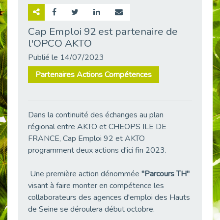
Retour sur la rencontre entre Cap Emploi 92 et Thales (Campus Meudon)
Publié le 02/06/2026
Cap Emploi 92 est partenaire de
l'OPCO AKTO
Emploi & Handicap : Hachette Livre et Cap emploi 92 renforcent leur collaboration
Publié le 02/06/2026
Publié le 14/07/2023
Et si le handicap ne définissait plus la carrière ?
Partenaires Actions Compétences
Publié le 30/05/2026
« Confiance en soi et acceptation du handicap » : un levier puissant vers l’emploi
Publié le 22/05/2026
Dans la continuité des échanges au plan
Handicap et emploi : une matinée pour briser les tabous
régional entre AKTO et CHEOPS ILE DE
Publié le 21/05/2026
FRANCE, Cap Emploi 92 et AKTO
L’alternance : un levier stratégique pour recruter et inclure durablement
programment deux actions d'ici fin 2023.
Publié le 18/05/2026
Une première action dénommée
"Parcours TH"
Fibromyalgie : Quand la douleur invisible s’invite au bureau
Publié le 12/05/2026
visant à faire monter en compétence les
collaborateurs des agences d'emploi des Hauts
CAP EMPLOI 92 : L’inclusion portée à son sommet, bien au-delà des quotas
de Seine se déroulera début octobre.
Publié le 12/05/2026