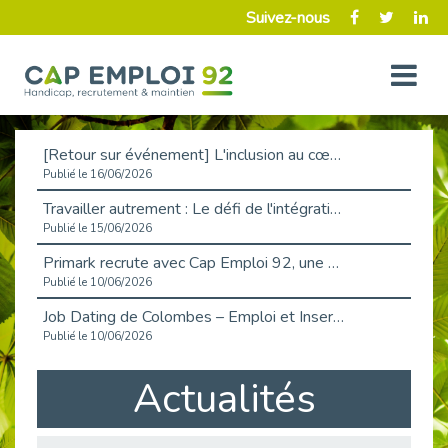
Suivez-nous
[Retour sur événement] L'inclusion au cœur de la Place de l'Emploi à La Défense !
Publié le 16/06/2026
Travailler autrement : Le défi de l'intégration des maladies chroniques en entreprise
Publié le 15/06/2026
Primark recrute avec Cap Emploi 92, une matinée couronnée de succès !
Publié le 10/06/2026
Job Dating de Colombes – Emploi et Insertion
Publié le 10/06/2026
Aborder l'entretien et la situation de handicap en toute confiance
Actualités
Publié le 09/06/2026
Retour sur l’atelier « Optimiser sa recherche d’emploi »
Publié le 02/06/2026