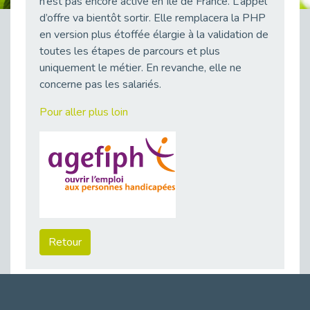
n’est pas encore active en Ile de France. L’appel
38 vidéos pour comprendre et agir durablement
d’offre va bientôt sortir. Elle remplacera la PHP
Publié le 04/05/2026
en version plus étoffée élargie à la validation de
Le taux d’emploi direct dans la fonction publique dépasse 6 % en 2025
toutes les étapes de parcours et plus
Publié le 04/05/2026
uniquement le métier. En revanche, elle ne
concerne pas les salariés.
L'alternance : un tremplin vers l'emploi aussi pour les personnes en situation de handicap
Publié le 01/05/2026
Pour aller plus loin
Témoignage : Le parcours de Marc, 44 ans
Publié le 30/04/2026
L’Aménagement Raisonnable : Un Levier pour l’Équité
Publié le 29/04/2026
Optimiser son CV lorsqu’on est en situation de handicap
Publié le 29/04/2026
28 avril : Agir ensemble pour une culture de prévention au travail
Retour
Publié le 27/04/2026
Mobilisation pour l’alternance et le handicap
Publié le 24/04/2026
Handicap moteur et emploi : réussir ses recrutements vidéo