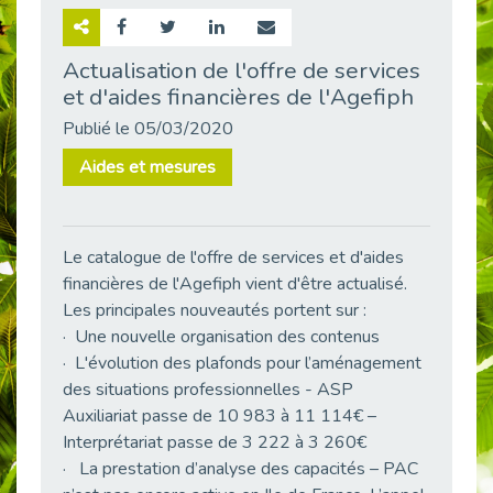
Retour sur la rencontre entre Cap Emploi 92 et Thales (Campus Meudon)
Publié le 02/06/2026
Actualisation de l'offre de services
et d'aides financières de l'Agefiph
Emploi & Handicap : Hachette Livre et Cap emploi 92 renforcent leur collaboration
Publié le 02/06/2026
Publié le 05/03/2020
Et si le handicap ne définissait plus la carrière ?
Aides et mesures
Publié le 30/05/2026
« Confiance en soi et acceptation du handicap » : un levier puissant vers l’emploi
Publié le 22/05/2026
Le catalogue de l'offre de services et d'aides
Handicap et emploi : une matinée pour briser les tabous
financières de l'Agefiph vient d'être actualisé.
Publié le 21/05/2026
Les principales nouveautés portent sur :
L’alternance : un levier stratégique pour recruter et inclure durablement
· Une nouvelle organisation des contenus
Publié le 18/05/2026
· L'évolution des plafonds pour l’aménagement
des situations professionnelles - ASP
Fibromyalgie : Quand la douleur invisible s’invite au bureau
Publié le 12/05/2026
Auxiliariat passe de 10 983 à 11 114€ –
Interprétariat passe de 3 222 à 3 260€
CAP EMPLOI 92 : L’inclusion portée à son sommet, bien au-delà des quotas
· La prestation d’analyse des capacités – PAC
Publié le 12/05/2026