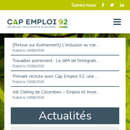
Suivez-nous
[Retour sur événement] L'inclusion au cœur de la Place de l'Emploi à La Défense !
Publié le 16/06/2026
Travailler autrement : Le défi de l'intégration des maladies chroniques en entreprise
Publié le 15/06/2026
Primark recrute avec Cap Emploi 92, une matinée couronnée de succès !
Publié le 10/06/2026
Job Dating de Colombes – Emploi et Insertion
Publié le 10/06/2026
Aborder l'entretien et la situation de handicap en toute confiance
Actualités
Publié le 09/06/2026
Retour sur l’atelier « Optimiser sa recherche d’emploi »
Publié le 02/06/2026