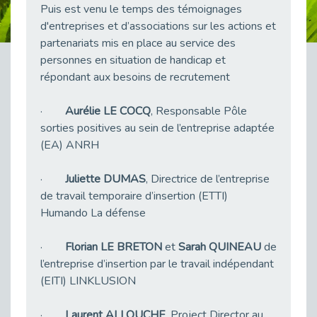
Puis est venu le temps des témoignages
Publié le 23/04/2026
d'entreprises et d’associations sur les actions et
Témoignage : "Le maintien en emploi est un investissement, pas une contrainte."
partenariats mis en place au service des
Publié le 22/04/2026
personnes en situation de handicap et
L’équipe de Cap Emploi 92 s’agrandit : Bienvenue à Charmila, Khoudia et Fadila !
répondant aux besoins de recrutement
Publié le 20/04/2026
·
Aurélie LE COCQ
, Responsable Pôle
[RETOUR SUR] Une session de recrutement inclusive réussie à Asnières !
sorties positives au sein de l’entreprise adaptée
Publié le 20/04/2026
(EA) ANRH
Emploi et Handicap : Une alliance de style entre Cap Emploi 92 et La Cravate Solidaire
Publié le 20/04/2026
·
Juliette DUMAS
, Directrice de l’entreprise
Cap Emploi 92 s'engage pour la santé mentale : La formation PSSM au cœur de l'accompagnement
de travail temporaire d’insertion (ETTI)
Publié le 13/04/2026
Humando La défense
Recrutement et Handicap : Et si vous testiez avant de vous engager ?
Publié le 13/04/2026
·
Florian LE BRETON
et
Sarah QUINEAU
de
l’entreprise d’insertion par le travail indépendant
Journée mondiale de la maladie de Parkinson : Mieux comprendre pour mieux accompagner
(EITI) LINKLUSION
Publié le 11/04/2026
L’alternance pour tous : Cap Emploi 92 et Seine Ouest Entreprise et Emploi mobilisés à Boulogne-Billancourt
·
Laurent ALLOUCHE
, Project Director au