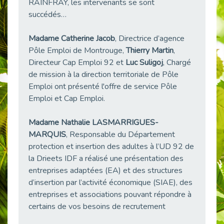
RAINFRAY, les intervenants se sont
38 vidéos pour comprendre et agir durablement
succédés…
Publié le 04/05/2026
Le taux d’emploi direct dans la fonction publique dépasse 6 % en 2025
Madame Catherine Jacob
, Directrice d’agence
Publié le 04/05/2026
Pôle Emploi de Montrouge,
Thierry Martin
,
L'alternance : un tremplin vers l'emploi aussi pour les personnes en situation de handicap
Directeur Cap Emploi 92 et
Luc Suligoj
, Chargé
Publié le 01/05/2026
de mission à la direction territoriale de Pôle
Emploi ont présenté l'offre de service Pôle
Témoignage : Le parcours de Marc, 44 ans
Emploi et Cap Emploi.
Publié le 30/04/2026
L’Aménagement Raisonnable : Un Levier pour l’Équité
Madame Nathalie LASMARRIGUES-
Publié le 29/04/2026
MARQUIS
, Responsable du Département
Optimiser son CV lorsqu’on est en situation de handicap
protection et insertion des adultes à l’UD 92 de
Publié le 29/04/2026
la Drieets IDF a réalisé une présentation des
28 avril : Agir ensemble pour une culture de prévention au travail
entreprises adaptées (EA) et des structures
Publié le 27/04/2026
d’insertion par l’activité économique (SIAE), des
entreprises et associations pouvant répondre à
Mobilisation pour l’alternance et le handicap
certains de vos besoins de recrutement
Publié le 24/04/2026
Handicap moteur et emploi : réussir ses recrutements vidéo