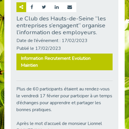
Retour sur la rencontre entre Cap Emploi 92 et Thales (Campus Meudon)
Publié le 02/06/2026
Le Club des Hauts-de-Seine “les
entreprises s’engagent” organise
Emploi & Handicap : Hachette Livre et Cap emploi 92 renforcent leur collaboration
Publié le 02/06/2026
l’information des employeurs.
Et si le handicap ne définissait plus la carrière ?
Date de l'événement : 17/02/2023
Publié le 30/05/2026
Publié le 17/02/2023
« Confiance en soi et acceptation du handicap » : un levier puissant vers l’emploi
Information Recrutement Evolution
Publié le 22/05/2026
Maintien
Handicap et emploi : une matinée pour briser les tabous
Publié le 21/05/2026
L’alternance : un levier stratégique pour recruter et inclure durablement
Plus de 60 participants étaient au rendez-vous
Publié le 18/05/2026
le vendredi 17 février pour participer à un temps
Fibromyalgie : Quand la douleur invisible s’invite au bureau
d’échanges pour apprendre et partager les
Publié le 12/05/2026
bonnes pratiques.
CAP EMPLOI 92 : L’inclusion portée à son sommet, bien au-delà des quotas
Après le mot d’accueil de monsieur Lionnel
Publié le 12/05/2026