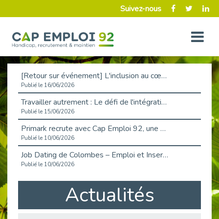
Suivez-nous
[Retour sur événement] L'inclusion au cœur de la Place de l'Emploi à La Défense !
Publié le 16/06/2026
Travailler autrement : Le défi de l'intégration des maladies chroniques en entreprise
Publié le 15/06/2026
Primark recrute avec Cap Emploi 92, une matinée couronnée de succès !
Publié le 10/06/2026
Job Dating de Colombes – Emploi et Insertion
Publié le 10/06/2026
Aborder l'entretien et la situation de handicap en toute confiance
Actualités
Publié le 09/06/2026
Retour sur l’atelier « Optimiser sa recherche d’emploi »
Publié le 02/06/2026