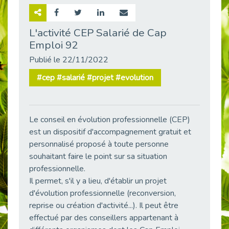
Retour sur la rencontre entre Cap Emploi 92 et Thales (Campus Meudon)
Publié le 02/06/2026
L'activité CEP Salarié de Cap
Emploi 92
Emploi & Handicap : Hachette Livre et Cap emploi 92 renforcent leur collaboration
Publié le 02/06/2026
Publié le 22/11/2022
Et si le handicap ne définissait plus la carrière ?
#cep #salarié #projet #evolution
Publié le 30/05/2026
« Confiance en soi et acceptation du handicap » : un levier puissant vers l’emploi
Publié le 22/05/2026
Le conseil en évolution professionnelle (CEP)
Handicap et emploi : une matinée pour briser les tabous
est un dispositif d'accompagnement gratuit et
Publié le 21/05/2026
personnalisé proposé à toute personne
L’alternance : un levier stratégique pour recruter et inclure durablement
souhaitant faire le point sur sa situation
Publié le 18/05/2026
professionnelle.
Il permet, s'il y a lieu, d'établir un projet
Fibromyalgie : Quand la douleur invisible s’invite au bureau
Publié le 12/05/2026
d'évolution professionnelle (reconversion,
reprise ou création d'activité...). Il peut être
CAP EMPLOI 92 : L’inclusion portée à son sommet, bien au-delà des quotas
effectué par des conseillers appartenant à
Publié le 12/05/2026