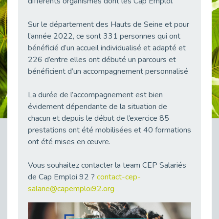
différents organismes dont les Cap Emploi.
38 vidéos pour comprendre et agir durablement
Publié le 04/05/2026
Sur le département des Hauts de Seine et pour
Le taux d’emploi direct dans la fonction publique dépasse 6 % en 2025
l’année 2022, ce sont 331 personnes qui ont
Publié le 04/05/2026
bénéficié d’un accueil individualisé et adapté et
226 d’entre elles ont débuté un parcours et
L'alternance : un tremplin vers l'emploi aussi pour les personnes en situation de handicap
Publié le 01/05/2026
bénéficient d’un accompagnement personnalisé
Témoignage : Le parcours de Marc, 44 ans
La durée de l’accompagnement est bien
Publié le 30/04/2026
évidement dépendante de la situation de
L’Aménagement Raisonnable : Un Levier pour l’Équité
chacun et depuis le début de l’exercice 85
Publié le 29/04/2026
prestations ont été mobilisées et 40 formations
Optimiser son CV lorsqu’on est en situation de handicap
ont été mises en œuvre.
Publié le 29/04/2026
Vous souhaitez contacter la team CEP Salariés
28 avril : Agir ensemble pour une culture de prévention au travail
Publié le 27/04/2026
de Cap Emploi 92 ?
contact-cep-
salarie@capemploi92.org
Mobilisation pour l’alternance et le handicap
Publié le 24/04/2026
Handicap moteur et emploi : réussir ses recrutements vidéo