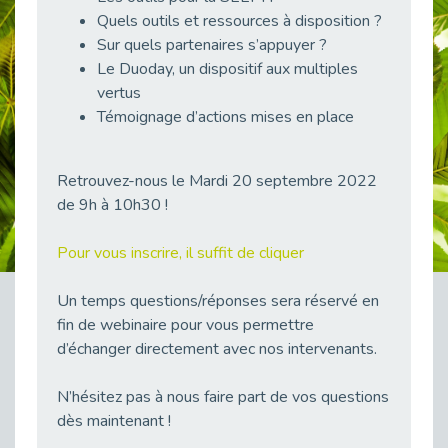
38 vidéos pour comprendre et agir durablement
Quels outils et ressources à disposition ?
Publié le 04/05/2026
Sur quels partenaires s’appuyer ?
Le Duoday, un dispositif aux multiples
Le taux d’emploi direct dans la fonction publique dépasse 6 % en 2025
Publié le 04/05/2026
vertus
Témoignage d’actions mises en place
L'alternance : un tremplin vers l'emploi aussi pour les personnes en situation de handicap
Publié le 01/05/2026
Témoignage : Le parcours de Marc, 44 ans
Retrouvez-nous le Mardi 20 septembre 2022
Publié le 30/04/2026
de 9h à 10h30 !
L’Aménagement Raisonnable : Un Levier pour l’Équité
Pour vous inscrire, il suffit de cliquer
Publié le 29/04/2026
Optimiser son CV lorsqu’on est en situation de handicap
Un temps questions/réponses sera réservé en
Publié le 29/04/2026
fin de webinaire pour vous permettre
28 avril : Agir ensemble pour une culture de prévention au travail
d’échanger directement avec nos intervenants.
Publié le 27/04/2026
Mobilisation pour l’alternance et le handicap
N’hésitez pas à nous faire part de vos questions
Publié le 24/04/2026
dès maintenant !
Handicap moteur et emploi : réussir ses recrutements vidéo