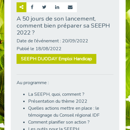
Retour sur la rencontre entre Cap Emploi 92 et Thales (Campus Meudon)
Publié le 02/06/2026
A 50 jours de son lancement,
comment bien préparer sa SEEPH
Emploi & Handicap : Hachette Livre et Cap emploi 92 renforcent leur collaboration
Publié le 02/06/2026
2022 ?
Et si le handicap ne définissait plus la carrière ?
Date de l'événement : 20/09/2022
Publié le 30/05/2026
Publié le 18/08/2022
« Confiance en soi et acceptation du handicap » : un levier puissant vers l’emploi
SEEPH DUODAY Emploi Handicap
Publié le 22/05/2026
Handicap et emploi : une matinée pour briser les tabous
Publié le 21/05/2026
Au programme :
L’alternance : un levier stratégique pour recruter et inclure durablement
Publié le 18/05/2026
La SEEPH, quoi, comment ?
Présentation du thème 2022
Fibromyalgie : Quand la douleur invisible s’invite au bureau
Quelles actions mettre en place : le
Publié le 12/05/2026
témoignage du Conseil régional IDF
CAP EMPLOI 92 : L’inclusion portée à son sommet, bien au-delà des quotas
Comment planifier son action ?
Publié le 12/05/2026
Les outils pour la SEEPH