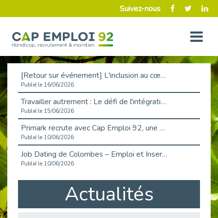
Suivez-nous
[Retour sur événement] L'inclusion au cœur de la Place de l'Emploi à La Défense !
Publié le 16/06/2026
Travailler autrement : Le défi de l'intégration des maladies chroniques en entreprise
Publié le 15/06/2026
Primark recrute avec Cap Emploi 92, une matinée couronnée de succès !
Publié le 10/06/2026
Job Dating de Colombes – Emploi et Insertion
Publié le 10/06/2026
Aborder l'entretien et la situation de handicap en toute confiance
Actualités
Publié le 09/06/2026
Retour sur l’atelier « Optimiser sa recherche d’emploi »
Publié le 02/06/2026