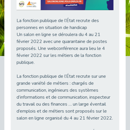
38 vidéos pour comprendre et agir durablement
Publié le 04/05/2026
Le taux d’emploi direct dans la fonction publique dépasse 6 % en 2025
La fonction publique de l’État recrute des
Publié le 04/05/2026
personnes en situation de handicap
Un salon en ligne se déroulera du 4 au 21
L'alternance : un tremplin vers l'emploi aussi pour les personnes en situation de handicap
février 2022 avec une quarantaine de postes
Publié le 01/05/2026
proposés. Une webconférence aura lieu le 4
Témoignage : Le parcours de Marc, 44 ans
février 2022 sur les métiers de la fonction
Publié le 30/04/2026
publique.
L’Aménagement Raisonnable : Un Levier pour l’Équité
Publié le 29/04/2026
La fonction publique de l’État recrute sur une
Optimiser son CV lorsqu’on est en situation de handicap
grande variété de métiers : chargés de
Publié le 29/04/2026
communication, ingénieurs des systèmes
d’informations et de communication, inspecteur
28 avril : Agir ensemble pour une culture de prévention au travail
du travail ou des finances … un large éventail
Publié le 27/04/2026
d’emplois et de métiers sont proposés sur le
Mobilisation pour l’alternance et le handicap
salon en ligne organisé du 4 au 21 février 2022.
Publié le 24/04/2026
Handicap moteur et emploi : réussir ses recrutements vidéo