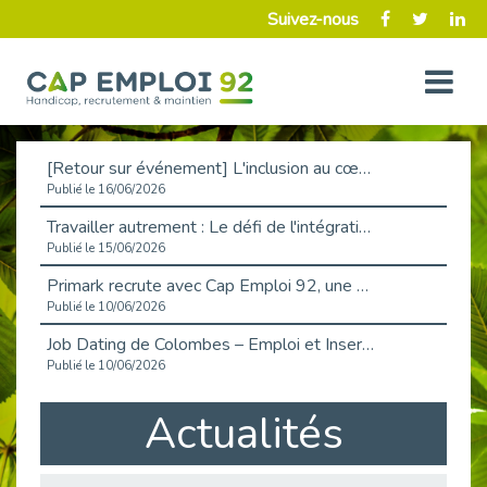
Suivez-nous
[Retour sur événement] L'inclusion au cœur de la Place de l'Emploi à La Défense !
Publié le 16/06/2026
Travailler autrement : Le défi de l'intégration des maladies chroniques en entreprise
Publié le 15/06/2026
Primark recrute avec Cap Emploi 92, une matinée couronnée de succès !
Publié le 10/06/2026
Job Dating de Colombes – Emploi et Insertion
Publié le 10/06/2026
Aborder l'entretien et la situation de handicap en toute confiance
Actualités
Publié le 09/06/2026
Retour sur l’atelier « Optimiser sa recherche d’emploi »
Publié le 02/06/2026