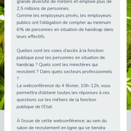
grande diversité de métiers et emploie plus de
38 vidéos pour comprendre et agir durablement
2,5 millions de personnes.
Publié le 04/05/2026
Comme les employeurs privés, les employeurs
Le taux d’emploi direct dans la fonction publique dépasse 6 % en 2025
publics ont l'obligation de compter au minimum
Publié le 04/05/2026
6% de personnes en situation de handicap dans
L'alternance : un tremplin vers l'emploi aussi pour les personnes en situation de handicap
leurs effectifs.
Publié le 01/05/2026
Quelles sont les voies d’accès à la fonction
Témoignage : Le parcours de Marc, 44 ans
publique pour les personnes en situation de
Publié le 30/04/2026
handicap ? Quels sont les ministères qui
L’Aménagement Raisonnable : Un Levier pour l’Équité
recrutent ? Dans quels secteurs professionnels
Publié le 29/04/2026
?
Optimiser son CV lorsqu’on est en situation de handicap
La webconférence du 4 février, 10h-12h, vous
Publié le 29/04/2026
permettra d’obtenir toutes les réponses à ces
28 avril : Agir ensemble pour une culture de prévention au travail
questions sur les métiers de la fonction
Publié le 27/04/2026
publique de l’Etat.
Mobilisation pour l’alternance et le handicap
À l’issue de cette webconférence, au sein du
Publié le 24/04/2026
salon de recrutement en ligne qui se tiendra
Handicap moteur et emploi : réussir ses recrutements vidéo