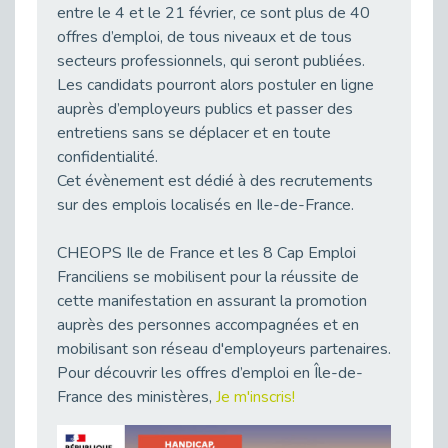
entre le 4 et le 21 février, ce sont plus de 40
Publié le 23/04/2026
offres d’emploi, de tous niveaux et de tous
Témoignage : "Le maintien en emploi est un investissement, pas une contrainte."
secteurs professionnels, qui seront publiées.
Publié le 22/04/2026
Les candidats pourront alors postuler en ligne
L’équipe de Cap Emploi 92 s’agrandit : Bienvenue à Charmila, Khoudia et Fadila !
auprès d’employeurs publics et passer des
Publié le 20/04/2026
entretiens sans se déplacer et en toute
confidentialité.
[RETOUR SUR] Une session de recrutement inclusive réussie à Asnières !
Cet évènement est dédié à des recrutements
Publié le 20/04/2026
sur des emplois localisés en Ile-de-France.
Emploi et Handicap : Une alliance de style entre Cap Emploi 92 et La Cravate Solidaire
Publié le 20/04/2026
CHEOPS Ile de France et les 8 Cap Emploi
Cap Emploi 92 s'engage pour la santé mentale : La formation PSSM au cœur de l'accompagnement
Franciliens se mobilisent pour la réussite de
Publié le 13/04/2026
cette manifestation en assurant la promotion
Recrutement et Handicap : Et si vous testiez avant de vous engager ?
auprès des personnes accompagnées et en
Publié le 13/04/2026
mobilisant son réseau d'employeurs partenaires.
Pour découvrir les offres d’emploi en Île-de-
Journée mondiale de la maladie de Parkinson : Mieux comprendre pour mieux accompagner
France des ministères,
Je m'inscris!
Publié le 11/04/2026
L’alternance pour tous : Cap Emploi 92 et Seine Ouest Entreprise et Emploi mobilisés à Boulogne-Billancourt