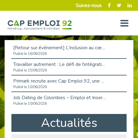
Suivez-nous
[Retour sur événement] L'inclusion au cœur de la Place de l'Emploi à La Défense !
Publié le 16/06/2026
Travailler autrement : Le défi de l'intégration des maladies chroniques en entreprise
Publié le 15/06/2026
Primark recrute avec Cap Emploi 92, une matinée couronnée de succès !
Publié le 10/06/2026
Job Dating de Colombes – Emploi et Insertion
Publié le 10/06/2026
Aborder l'entretien et la situation de handicap en toute confiance
Actualités
Publié le 09/06/2026
Retour sur l’atelier « Optimiser sa recherche d’emploi »
Publié le 02/06/2026