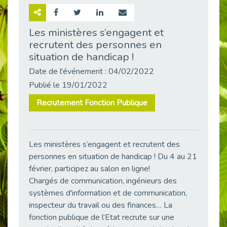
Retour sur la rencontre entre Cap Emploi 92 et Thales (Campus Meudon)
Publié le 02/06/2026
Les ministères s’engagent et
recrutent des personnes en
Emploi & Handicap : Hachette Livre et Cap emploi 92 renforcent leur collaboration
Publié le 02/06/2026
situation de handicap !
Et si le handicap ne définissait plus la carrière ?
Date de l'événement : 04/02/2022
Publié le 30/05/2026
Publié le 19/01/2022
« Confiance en soi et acceptation du handicap » : un levier puissant vers l’emploi
Recrutement Fonction Publique
Publié le 22/05/2026
Handicap et emploi : une matinée pour briser les tabous
Publié le 21/05/2026
Les ministères s’engagent et recrutent des
L’alternance : un levier stratégique pour recruter et inclure durablement
personnes en situation de handicap ! Du 4 au 21
Publié le 18/05/2026
février, participez au salon en ligne!
Fibromyalgie : Quand la douleur invisible s’invite au bureau
Chargés de communication, ingénieurs des
Publié le 12/05/2026
systèmes d'information et de communication,
inspecteur du travail ou des finances… La
CAP EMPLOI 92 : L’inclusion portée à son sommet, bien au-delà des quotas
fonction publique de l’Etat recrute sur une
Publié le 12/05/2026