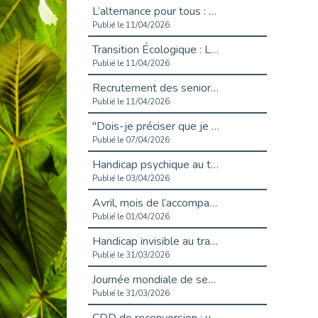
L’alternance pour tous : Cap Emploi 92 et Seine Ouest Entreprise et Emploi mobilisés à Boulogne-Billancourt
Publié le 11/04/2026
Transition Écologique : Les Cap Emploi 75,92 et 93 s’engagent pour un Numérique Responsable
Publié le 11/04/2026
Recrutement des seniors : Un levier de transformation pour les ETI franciliennes
Publié le 11/04/2026
"Dois-je préciser que je suis handicapé sur mon CV?"
Publié le 07/04/2026
Handicap psychique au travail : et si nous changions de regard - vidéo
Publié le 03/04/2026
Avril, mois de l’accompagnement dans l’emploi avec Cap emploi.
Publié le 01/04/2026
Handicap invisible au travail : se taire ou parler? - vidéo
Publié le 31/03/2026
Journée mondiale de sensibilisation à l’autisme
Publié le 31/03/2026