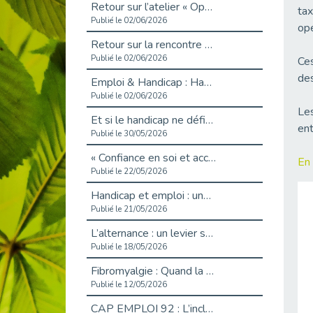
Retour sur l’atelier « Optimiser sa recherche d’emploi »
tax
Publié le 02/06/2026
opé
Retour sur la rencontre entre Cap Emploi 92 et Thales (Campus Meudon)
Publié le 02/06/2026
Ces
de
Emploi & Handicap : Hachette Livre et Cap emploi 92 renforcent leur collaboration
Publié le 02/06/2026
Les
Et si le handicap ne définissait plus la carrière ?
ent
Publié le 30/05/2026
« Confiance en soi et acceptation du handicap » : un levier puissant vers l’emploi
En 
Publié le 22/05/2026
Handicap et emploi : une matinée pour briser les tabous
Publié le 21/05/2026
L’alternance : un levier stratégique pour recruter et inclure durablement
Publié le 18/05/2026
Fibromyalgie : Quand la douleur invisible s’invite au bureau
Publié le 12/05/2026
CAP EMPLOI 92 : L’inclusion portée à son sommet, bien au-delà des quotas