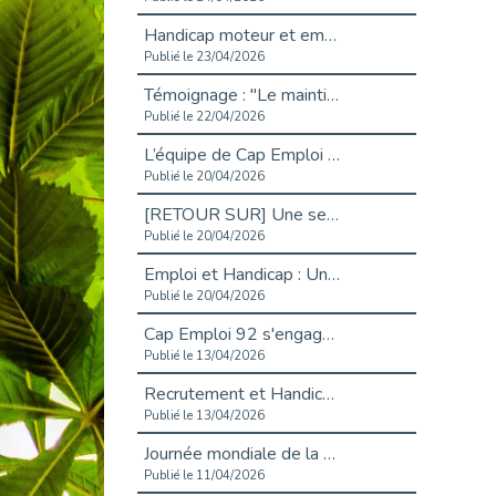
Handicap moteur et emploi : réussir ses recrutements vidéo
Publié le 23/04/2026
Témoignage : "Le maintien en emploi est un investissement, pas une contrainte."
Publié le 22/04/2026
L’équipe de Cap Emploi 92 s’agrandit : Bienvenue à Charmila, Khoudia et Fadila !
Publié le 20/04/2026
[RETOUR SUR] Une session de recrutement inclusive réussie à Asnières !
Publié le 20/04/2026
Emploi et Handicap : Une alliance de style entre Cap Emploi 92 et La Cravate Solidaire
Publié le 20/04/2026
Cap Emploi 92 s'engage pour la santé mentale : La formation PSSM au cœur de l'accompagnement
Publié le 13/04/2026
Recrutement et Handicap : Et si vous testiez avant de vous engager ?
Publié le 13/04/2026
Journée mondiale de la maladie de Parkinson : Mieux comprendre pour mieux accompagner
Publié le 11/04/2026