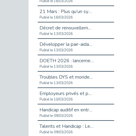
Publié le 16/03/2026
21 Mars : Plus qu’un symbole, un engagement pour l’inclusion
Publié le 16/03/2026
Décret de renouvellement de l'aide aux employeurs d'apprentis
Publié le 13/03/2026
Développer la pair-aidance en santé mentale : guide pour les employeurs
Publié le 13/03/2026
DOETH 2026 : lancement de la campagne pour les employeurs publics
Publié le 13/03/2026
Troubles DYS et monde du travail : mieux comprendre pour mieux accompagner _ vidéo
Publié le 13/03/2026
Employeurs privés et publics : vigilance face aux démarchages liés à l’OETH en 2026
Publié le 10/03/2026
Handicap auditif en entreprise, aménagements pour sécuriser la communication - vidéo
Publié le 09/03/2026
Talents et Handicap : Le Top 10 des métiers plébiscités dans les Hauts-de-Seine
Publié le 09/03/2026