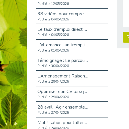
Publié le 12/05/2026
38 vidéos pour comprendre et agir durablement
Publié le 04/05/2026
Le taux d’emploi direct dans la fonction publique dépasse 6 % en 2025
Publié le 04/05/2026
R
L'alternance : un tremplin vers l'emploi aussi pour les personnes en situation de handicap
Publié le 01/05/2026
Témoignage : Le parcours de Marc, 44 ans
Publié le 30/04/2026
L’Aménagement Raisonnable : Un Levier pour l’Équité
Publié le 29/04/2026
Optimiser son CV lorsqu’on est en situation de handicap
Publié le 29/04/2026
28 avril : Agir ensemble pour une culture de prévention au travail
Publié le 27/04/2026
Mobilisation pour l’alternance et le handicap
Publié le 24/04/2026