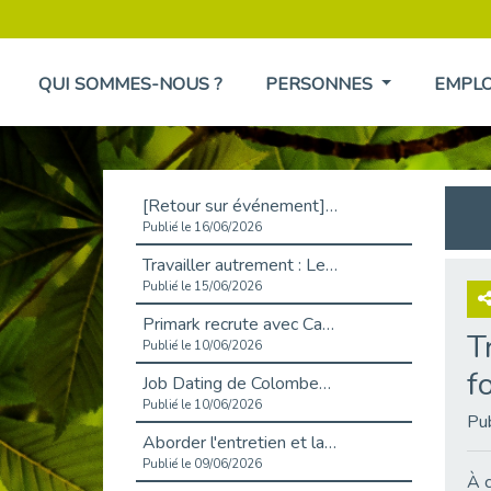
QUI SOMMES-NOUS ?
PERSONNES
EMPL
[Retour sur événement] L'inclusion au cœur de la Place de l'Emploi à La Défense !
Publié le 16/06/2026
Travailler autrement : Le défi de l'intégration des maladies chroniques en entreprise
Publié le 15/06/2026
Primark recrute avec Cap Emploi 92, une matinée couronnée de succès !
T
Publié le 10/06/2026
f
Job Dating de Colombes – Emploi et Insertion
Publié le 10/06/2026
Pu
Aborder l'entretien et la situation de handicap en toute confiance
Publié le 09/06/2026
À c