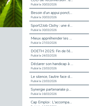
CDD de reconversion : un nouveau contrat pour sécuriser le changement de métier.
Publié le 30/03/2026
Besoin d’un appui ponctuel expertise handicap ?
Publié le 30/03/2026
Sport2Job Clichy : une édition altoséquanaise avec Cap Emploi 92.
Publié le 30/03/2026
Mieux appréhender les enjeux du handicap singulier en entreprise - vidéo
Publié le 27/03/2026
DOETH 2025: Fin de l'écrêtement
Publié le 24/03/2026
Déclarer son handicap à son employeur : un levier professionnel ?
Publié le 23/03/2026
Le silence, l’autre face du recrutement : un appel au respect des candidats.
Publié le 23/03/2026
Synergie partenariale pour l'Inclusion Professionnelle chez Orange
Publié le 16/03/2026
Cap Emploi : L'accompagnement EXH c’est quoi ?