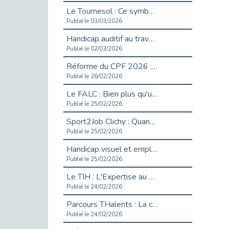
Le Tournesol : Ce symbole discret qui change la vie des personnes en situation de handicap invisible
Publié le 03/03/2026
Handicap auditif au travail : rendre l’invisible accessible
Publié le 02/03/2026
Réforme du CPF 2026 : Ce qui change ce printemps pour vos droits à la formation
Publié le 26/02/2026
Le FALC : Bien plus qu'une écriture, un levier d'inclusion
Publié le 25/02/2026
Sport2Job Clichy : Quand le terrain devient le plus beau des bureaux
Publié le 25/02/2026
Handicap visuel et emploi : lever les obstacles pour révéler les - vidéo
Publié le 25/02/2026
Le TIH : L'Expertise au Service de l'Inclusion
Publié le 24/02/2026
Parcours THalents : La complémentarité au service de l'Emploi.
Publié le 24/02/2026