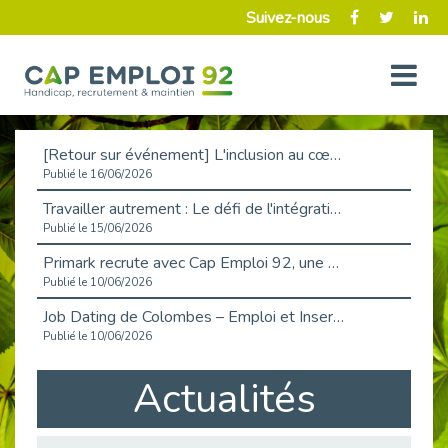
Suivez-nous
[Retour sur événement] L'inclusion au cœur de la Place de l'Emploi à La Défense !
Publié le 16/06/2026
Travailler autrement : Le défi de l'intégration des maladies chroniques en entreprise
Publié le 15/06/2026
Primark recrute avec Cap Emploi 92, une matinée couronnée de succès !
Publié le 10/06/2026
Job Dating de Colombes – Emploi et Insertion
Publié le 10/06/2026
Aborder l'entretien et la situation de handicap en toute confiance
Actualités
Publié le 09/06/2026
Retour sur l’atelier « Optimiser sa recherche d’emploi »
Publié le 02/06/2026