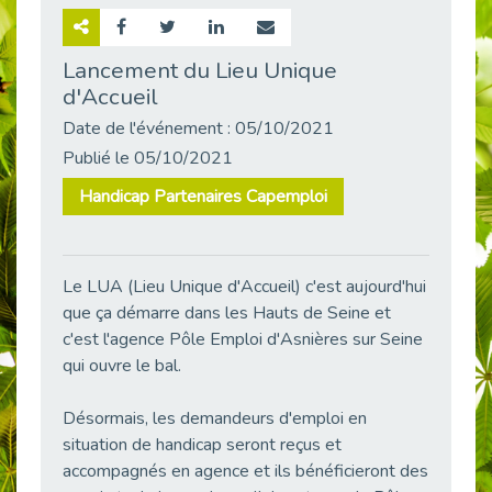
Retour sur la rencontre entre Cap Emploi 92 et Thales (Campus Meudon)
Publié le 02/06/2026
Lancement du Lieu Unique
d'Accueil
Emploi & Handicap : Hachette Livre et Cap emploi 92 renforcent leur collaboration
Publié le 02/06/2026
Date de l'événement : 05/10/2021
Et si le handicap ne définissait plus la carrière ?
Publié le 05/10/2021
Publié le 30/05/2026
Handicap Partenaires Capemploi
« Confiance en soi et acceptation du handicap » : un levier puissant vers l’emploi
Publié le 22/05/2026
Handicap et emploi : une matinée pour briser les tabous
Le LUA (Lieu Unique d'Accueil) c'est aujourd'hui
Publié le 21/05/2026
que ça démarre dans les Hauts de Seine et
L’alternance : un levier stratégique pour recruter et inclure durablement
c'est l'agence Pôle Emploi d'Asnières sur Seine
Publié le 18/05/2026
qui ouvre le bal.
Fibromyalgie : Quand la douleur invisible s’invite au bureau
Publié le 12/05/2026
Désormais, les demandeurs d'emploi en
situation de handicap seront reçus et
CAP EMPLOI 92 : L’inclusion portée à son sommet, bien au-delà des quotas
accompagnés en agence et ils bénéficieront des
Publié le 12/05/2026