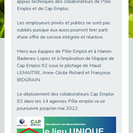
appuis techniques des collaborateurs de Pôle
38 vidéos pour comprendre et agir durablement
Emploi et de Cap Emploi.
Publié le 04/05/2026
Le taux d’emploi direct dans la fonction publique dépasse 6 % en 2025
Les employeurs privés et publics ne sont pas
Publié le 04/05/2026
oubliés puisque eux aussi pourront tirer parti
L'alternance : un tremplin vers l'emploi aussi pour les personnes en situation de handicap
d'une offre de service intégrée et réactive.
Publié le 01/05/2026
Merci aux équipes de Pôle Emploi et à Marion
Témoignage : Le parcours de Marc, 44 ans
Badenes-Lopez et à l'implication de l'équipe de
Publié le 30/04/2026
Cap Emploi 92 sous le pilotage de Maud
L’Aménagement Raisonnable : Un Levier pour l’Équité
LEMAITRE, Anne-Cécile Richard et Françoise
Publié le 29/04/2026
BIDGRAIN.
Optimiser son CV lorsqu’on est en situation de handicap
Publié le 29/04/2026
Le déploiement des collaborateurs Cap Emploi
28 avril : Agir ensemble pour une culture de prévention au travail
92 dans les 14 agences Pôle emploi va se
Publié le 27/04/2026
poursuivre jusqu'en mai 2022.
Mobilisation pour l’alternance et le handicap
Publié le 24/04/2026
Handicap moteur et emploi : réussir ses recrutements vidéo